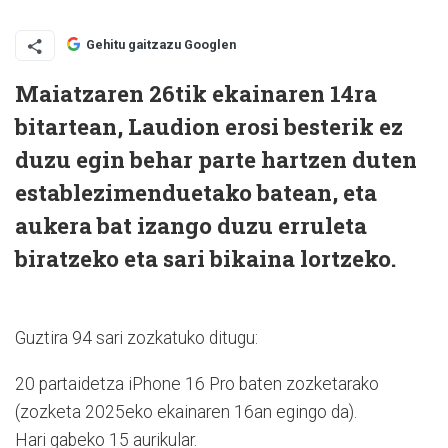
Gehitu gaitzazu Googlen
Maiatzaren 26tik ekainaren 14ra
bitartean, Laudion erosi besterik ez
duzu egin behar parte hartzen duten
establezimenduetako batean, eta
aukera bat izango duzu erruleta
biratzeko eta sari bikaina lortzeko.
Guztira 94 sari zozkatuko ditugu:
20 partaidetza iPhone 16 Pro baten zozketarako
(zozketa 2025eko ekainaren 16an egingo da).
Hari gabeko 15 aurikular.