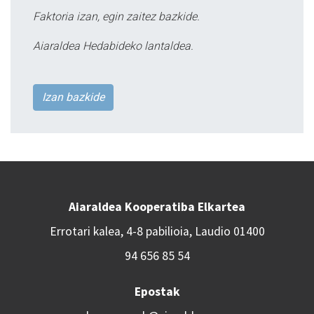
Faktoria izan, egin zaitez bazkide.
Aiaraldea Hedabideko lantaldea.
Izan bazkide
Aiaraldea Kooperatiba Elkartea
Errotari kalea, 4-8 pabilioia, Laudio 01400
94 656 85 54
Epostak