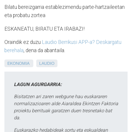
Bilatu bereizgarria establezimendu parte-hartzaileetan
eta probatu zortea
ESKANEATU, BIRATU ETA IRABAZI!
Oraindik ez duzu
Laudio Berrikusi APP-a? Deskargatu
berehala
, dena da abantaila.
EKONOMIA
LAUDIO
LAGUN AGURGARRIA:
Bisitatzen ari zaren webgune hau euskararen
normalizazioaren alde Aiaraldea Ekintzen Faktoria
proiektu berrituak garatzen duen tresnetako bat
da.
Euskarazko hedabideak sortu eta eskualdean