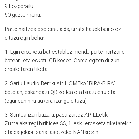
9 bozgorailu.
50 gazte menu.
Parte hartzea oso erraza da, urrats hauek baino ez
dituzu egin behar:
1. Egin erosketa bat establezimendu parte-hartzaile
batean, eta eskatu QR kodea. Gorde egiten duzun
erosketaren tiketa.
2. Sartu Laudio Berrikusin HOMEko "BIRA-BIRA"
botoian, eskaneatu QR kodea eta biratu erruleta
(egunean hiru aukera izango dituzu).
3. Saritua izan bazara, pasa zaitez APILLetik,
Zumalakarregi hiribidea 33, 1. esk., erosketa tiketarekin
eta dagokion saria jasotzeko NANarekin.