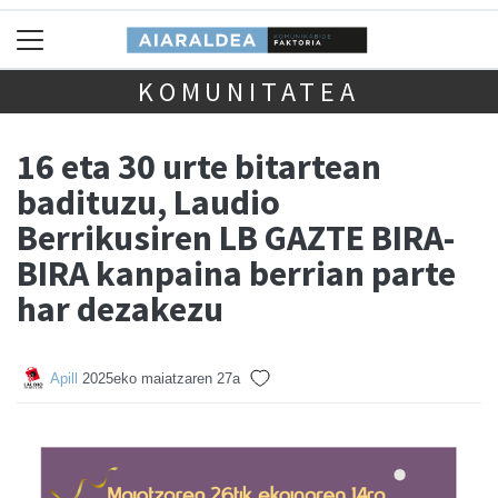
KOMUNITATEA
16 eta 30 urte bitartean
badituzu, Laudio
Berrikusiren LB GAZTE BIRA-
BIRA kanpaina berrian parte
har dezakezu
Apill
2025eko maiatzaren 27a