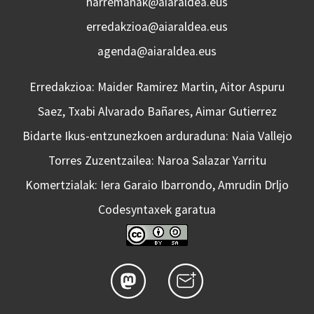
harremanak@aiaraldea.eus
erredakzioa@aiaraldea.eus
agenda@aiaraldea.eus
Erredakzioa: Maider Ramirez Martin, Aitor Aspuru
Saez, Txabi Alvarado Bañares, Aimar Gutierrez
Bidarte Ikus-entzunezkoen arduraduna: Naia Vallejo
Torres Zuzentzailea: Naroa Salazar Yarritu
Komertzialak: Iera Garaio Ibarrondo, Amrudin Drljo
Codesyntaxek garatua