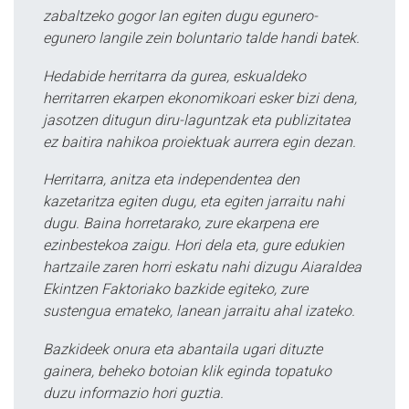
zabaltzeko gogor lan egiten dugu egunero-
egunero langile zein boluntario talde handi batek.
Hedabide herritarra da gurea, eskualdeko
herritarren ekarpen ekonomikoari esker bizi dena,
jasotzen ditugun diru-laguntzak eta publizitatea
ez baitira nahikoa proiektuak aurrera egin dezan.
Herritarra, anitza eta independentea den
kazetaritza egiten dugu, eta egiten jarraitu nahi
dugu. Baina horretarako, zure ekarpena ere
ezinbestekoa zaigu. Hori dela eta, gure edukien
hartzaile zaren horri eskatu nahi dizugu Aiaraldea
Ekintzen Faktoriako bazkide egiteko, zure
sustengua emateko, lanean jarraitu ahal izateko.
Bazkideek onura eta abantaila ugari dituzte
gainera, beheko botoian klik eginda topatuko
duzu informazio hori guztia.