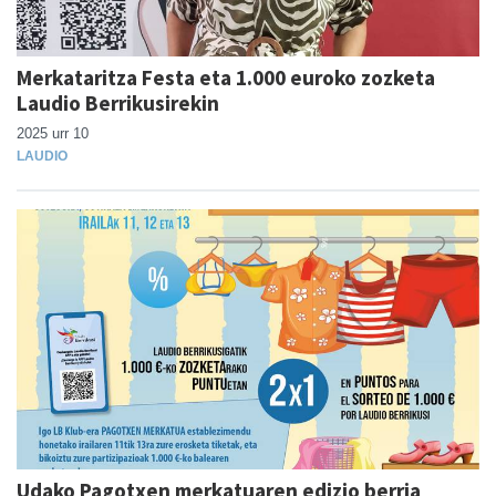
Merkataritza Festa eta 1.000 euroko zozketa
Laudio Berrikusirekin
2025 urr 10
LAUDIO
Udako Pagotxen merkatuaren edizio berria