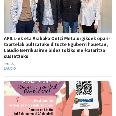
APILL-ek eta Arabako Ontzi Metalurgikoek opari-
txartelak bultzatuko dituzte Eguberri hauetan,
Laudio Berrikusiren bidez tokiko merkataritza
sustatzeko
mar 30
LAUDIO