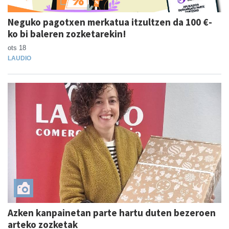
Neguko pagotxen merkatua itzultzen da 100 €-
ko bi baleren zozketarekin!
ots 18
LAUDIO
Azken kanpainetan parte hartu duten bezeroen
arteko zozketak