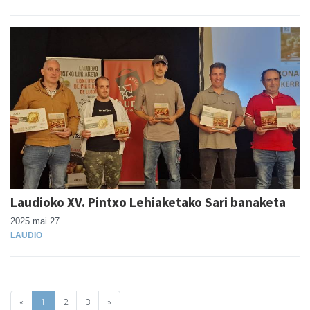
Laudioko XV. Pintxo Lehiaketako Sari banaketa
2025 mai 27
LAUDIO
«
1
2
3
»