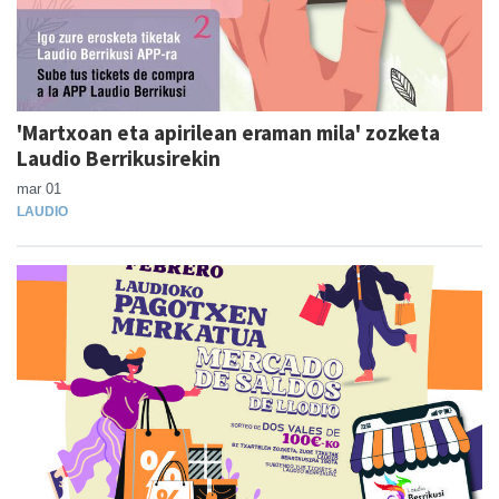
'Martxoan eta apirilean eraman mila' zozketa
Laudio Berrikusirekin
mar 01
LAUDIO