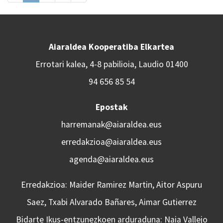
Aiaraldea Kooperatiba Elkartea
Errotari kalea, 4-8 pabilioia, Laudio 01400
94 656 85 54
Epostak
harremanak@aiaraldea.eus
erredakzioa@aiaraldea.eus
agenda@aiaraldea.eus
Erredakzioa: Maider Ramirez Martin, Aitor Aspuru
Saez, Txabi Alvarado Bañares, Aimar Gutierrez
Bidarte Ikus-entzunezkoen arduraduna: Naia Vallejo