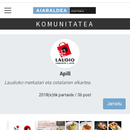
KOMUNITATEA
Apill
Laudioko merkatari eta ostalarien elkartea.
2018(e)tik partaide / 36 post
Jarraitu