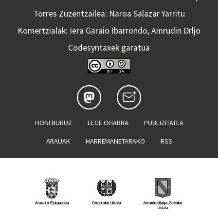
Torres Zuzentzailea: Naroa Salazar Yarritu
Komertzialak: Iera Garaio Ibarrondo, Amrudin Drljo
Codesyntaxek garatua
HONI BURUZ
LEGE OHARRA
PUBLIZITATEA
ARAUAK
HARREMANETARAKO
RSS