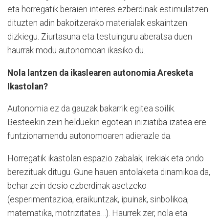
eta horregatik beraien interes ezberdinak estimulatzen
dituzten adin bakoitzerako materialak eskaintzen
dizkiegu. Ziurtasuna eta testuinguru aberatsa duen
haurrak modu autonomoan ikasiko du.
Nola lantzen da ikaslearen autonomia Aresketa
Ikastolan?
Autonomia ez da gauzak bakarrik egitea soilik.
Besteekin zein helduekin egotean iniziatiba izatea ere
funtzionamendu autonomoaren adierazle da.
Horregatik ikastolan espazio zabalak, irekiak eta ondo
berezituak ditugu. Gune hauen antolaketa dinamikoa da,
behar zein desio ezberdinak asetzeko
(esperimentazioa, eraikuntzak, ipuinak, sinbolikoa,
matematika, motrizitatea…). Haurrek zer, nola eta