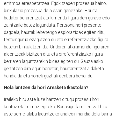
erritmoa errespetatzea. Egokitzapen prozesua baino,
binkulazio prozesua dela esan genezake. Haurra
badator berarentzat atxikimendu figura den guraso edo
zaintzaile batez lagunduta. Pertsona hori presente
dagoela, haurrak lehenengo esplorazioak egiten ditu,
testuingurua ezagutzen du eta erreferentziazko figura
batekin binkulatzen du. Ondoren atxikimendu figuraren
aldentzeak bizitzen ditu eta erreferentziazko figura
berriaren laguntzarekin bidea egiten du. Gauza asko
gertatzen dira egun horietan, haurrarentzat aldaketa
handia da eta horrek guztiak denbora behar du.
Nola lantzen da hori Aresketa Ikastolan?
Iraileko hiru aste luze hartzen ditugu prozesu hori
kontuz eta mimoz egiteko. Badakigu familientzat hiru
aste seme-alaba laguntzeko ahalegin handia dela, baina