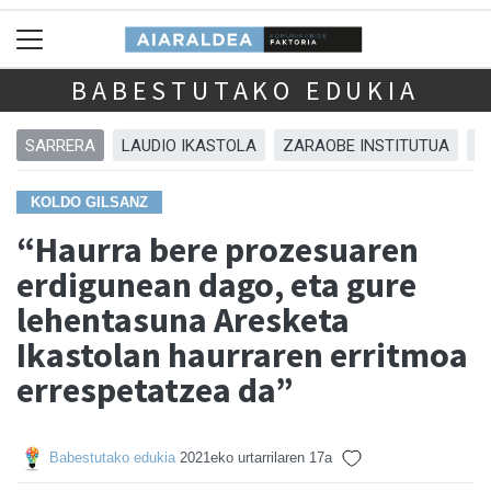
BABESTUTAKO EDUKIA
SARRERA
LAUDIO IKASTOLA
ZARAOBE INSTITUTUA
A
KOLDO GILSANZ
“Haurra bere prozesuaren
erdigunean dago, eta gure
lehentasuna Aresketa
Ikastolan haurraren erritmoa
errespetatzea da”
Babestutako edukia
2021eko urtarrilaren 17a