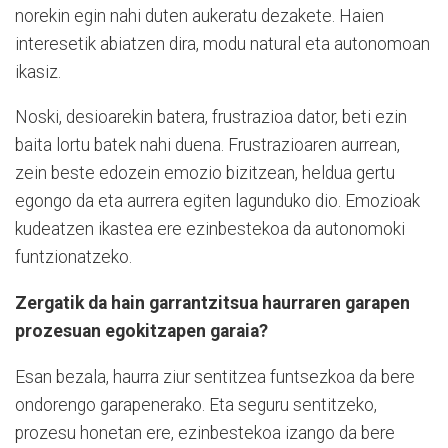
norekin egin nahi duten aukeratu dezakete. Haien
interesetik abiatzen dira, modu natural eta autonomoan
ikasiz.
Noski, desioarekin batera, frustrazioa dator, beti ezin
baita lortu batek nahi duena. Frustrazioaren aurrean,
zein beste edozein emozio bizitzean, heldua gertu
egongo da eta aurrera egiten lagunduko dio. Emozioak
kudeatzen ikastea ere ezinbestekoa da autonomoki
funtzionatzeko.
Zergatik da hain garrantzitsua haurraren garapen
prozesuan egokitzapen garaia?
Esan bezala, haurra ziur sentitzea funtsezkoa da bere
ondorengo garapenerako. Eta seguru sentitzeko,
prozesu honetan ere, ezinbestekoa izango da bere