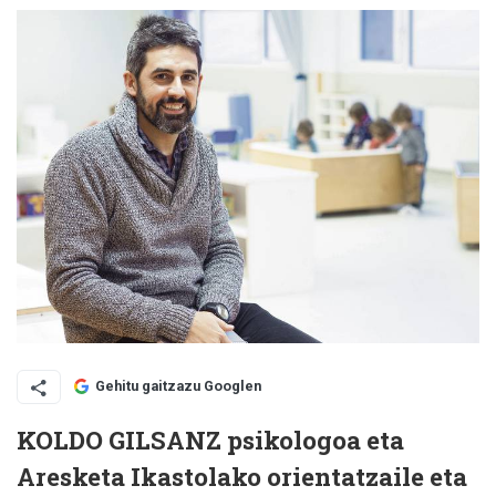
Gehitu gaitzazu Googlen
KOLDO GILSANZ psikologoa eta
Aresketa Ikastolako orientatzaile eta