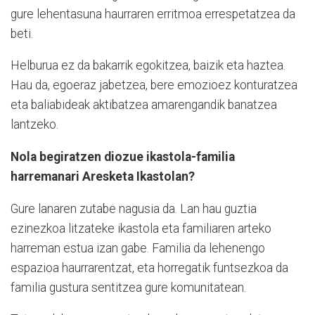
gure lehentasuna haurraren erritmoa errespetatzea da
beti.
Helburua ez da bakarrik egokitzea, baizik eta haztea.
Hau da, egoeraz jabetzea, bere emozioez konturatzea
eta baliabideak aktibatzea amarengandik banatzea
lantzeko.
Nola begiratzen diozue ikastola-familia
harremanari Aresketa Ikastolan?
Gure lanaren zutabe nagusia da. Lan hau guztia
ezinezkoa litzateke ikastola eta familiaren arteko
harreman estua izan gabe. Familia da lehenengo
espazioa haurrarentzat, eta horregatik funtsezkoa da
familia gustura sentitzea gure komunitatean.