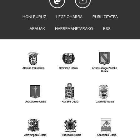
HONI BURUZ
LEGE OHARRA
PUBLIZITATEA
ARAUAK
HARREMANETARAKO
RSS