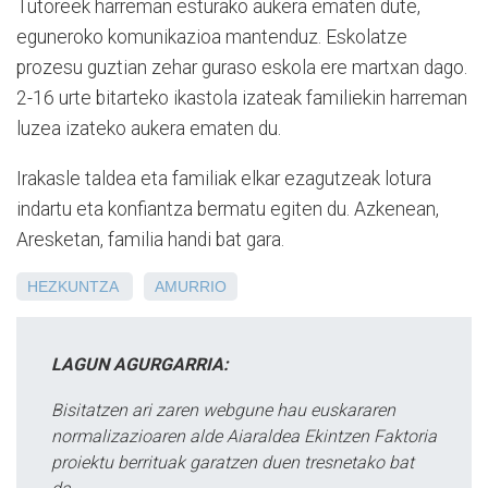
Tutoreek harreman esturako aukera ematen dute,
eguneroko komunikazioa mantenduz. Eskolatze
prozesu guztian zehar guraso eskola ere martxan dago.
2-16 urte bitarteko ikastola izateak familiekin harreman
luzea izateko aukera ematen du.
Irakasle taldea eta familiak elkar ezagutzeak lotura
indartu eta konfiantza bermatu egiten du. Azkenean,
Aresketan, familia handi bat gara.
HEZKUNTZA
AMURRIO
LAGUN AGURGARRIA:
Bisitatzen ari zaren webgune hau euskararen
normalizazioaren alde Aiaraldea Ekintzen Faktoria
proiektu berrituak garatzen duen tresnetako bat