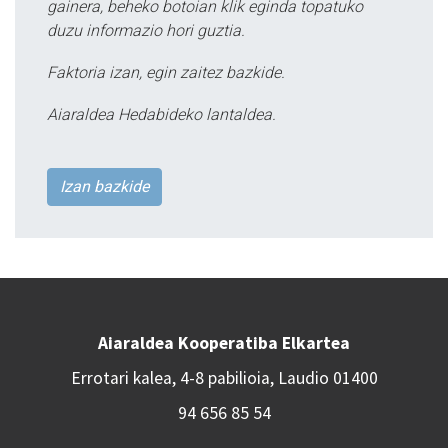
gainera, beheko botoian klik eginda topatuko
duzu informazio hori guztia.
Faktoria izan, egin zaitez bazkide.
Aiaraldea Hedabideko lantaldea.
Izan bazkide
Aiaraldea Kooperatiba Elkartea
Errotari kalea, 4-8 pabilioia, Laudio 01400
94 656 85 54