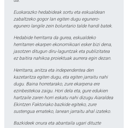
da.
Euskarazko hedabideak sortu eta eskualdean
zabaltzeko gogor lan egiten dugu egunero-
egunero langile zein boluntario talde handi batek.
Hedabide herritarra da gurea, eskualdeko
herritarren ekarpen ekonomikoari esker bizi dena,
jasotzen ditugun diru-laguntzak eta publizitatea
ez baitira nahikoa proiektuak aurrera egin dezan.
Herritarra, anitza eta independentea den
kazetaritza egiten dugu, eta egiten jarraitu nahi
dugu. Baina horretarako, zure ekarpena ere
ezinbestekoa zaigu. Hori dela eta, gure edukien
hartzaile zaren horri eskatu nahi dizugu Aiaraldea
Ekintzen Faktoriako bazkide egiteko, zure
sustengua emateko, lanean jarraitu ahal izateko.
Bazkideek onura eta abantaila ugari dituzte