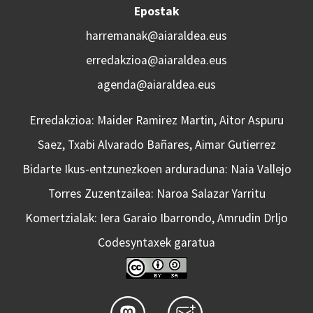
Epostak
harremanak@aiaraldea.eus
erredakzioa@aiaraldea.eus
agenda@aiaraldea.eus
Erredakzioa: Maider Ramirez Martin, Aitor Aspuru
Saez, Txabi Alvarado Bañares, Aimar Gutierrez
Bidarte Ikus-entzunezkoen arduraduna: Naia Vallejo
Torres Zuzentzailea: Naroa Salazar Yarritu
Komertzialak: Iera Garaio Ibarrondo, Amrudin Drljo
Codesyntaxek garatua