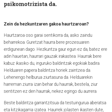
psikomotrizista da.
Zein da hezkuntzaren gakoa haurtzaroan?
Haurtzaroa oso garai sentikorra da, asko zaindu
beharrekoa. Guretzat haurra bere prozesuaren
erdigunean dago. Hezkuntza gaur egun ez da, batez ere
adin hauetan, haurrari gauzak irakastea. Haurrak bere
kabuz ikasiko du, inguruko baldintzak egokiak badira.
Helduaren papera baldintza horiek zaintzea da.
Lehenengo helburua ziurtasuna da. Helduarekin
harreman ziurra izan behar du haurrak, bestela, ziur
sentitzen ez den haurrak, nekez egingo du aurrera.
Beste baldintza garrantzitsua da testuingurua aberatsa
eta kitzikagarria izatea. Haurrek jolasten ikasten dute,