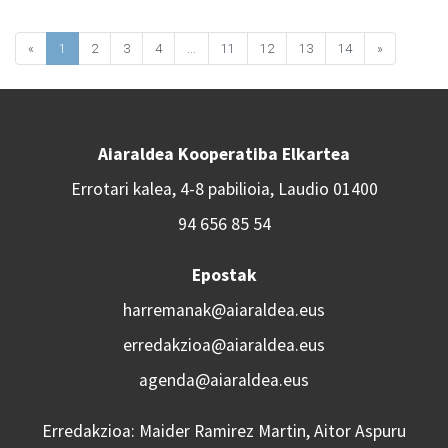
«
1
2
3
4
...
11
12
13
14
»
Aiaraldea Kooperatiba Elkartea
Errotari kalea, 4-8 pabilioia, Laudio 01400
94 656 85 54
Epostak
harremanak@aiaraldea.eus
erredakzioa@aiaraldea.eus
agenda@aiaraldea.eus
Erredakzioa: Maider Ramirez Martin, Aitor Aspuru