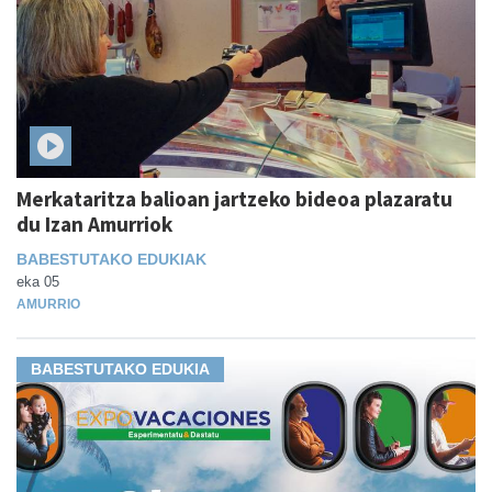
Merkataritza balioan jartzeko bideoa plazaratu
du Izan Amurriok
BABESTUTAKO EDUKIAK
eka 05
AMURRIO
BABESTUTAKO EDUKIA