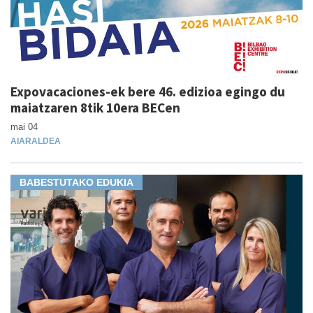
Expovacaciones-ek bere 46. edizioa egingo du
maiatzaren 8tik 10era BECen
mai 04
AIARALDEA
BABESTUTAKO EDUKIA