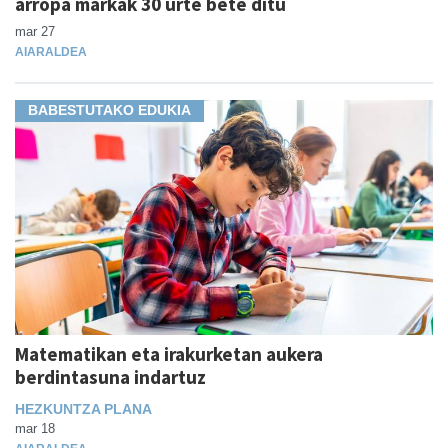
arropa markak 30 urte bete ditu
mar 27
AIARALDEA
BABESTUTAKO EDUKIA
Matematikan eta irakurketan aukera
berdintasuna indartuz
HEZKUNTZA PLANA
mar 18