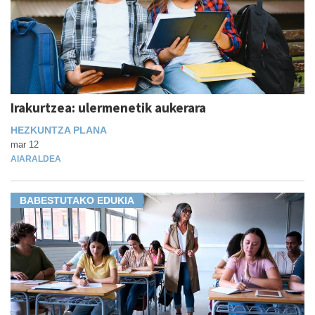
Irakurtzea: ulermenetik aukerara
HEZKUNTZA PLANA
mar 12
AIARALDEA
BABESTUTAKO EDUKIA