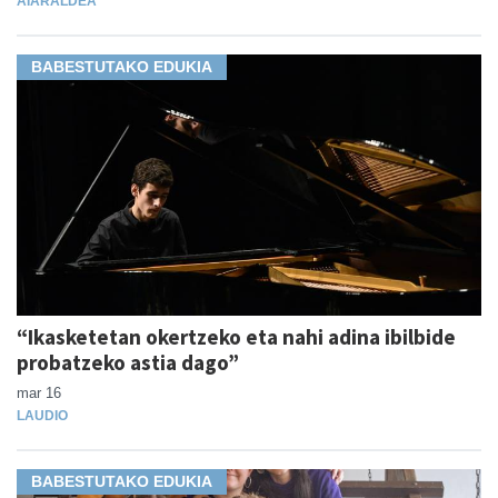
AIARALDEA
BABESTUTAKO EDUKIA
“Ikasketetan okertzeko eta nahi adina ibilbide
probatzeko astia dago”
mar 16
LAUDIO
BABESTUTAKO EDUKIA