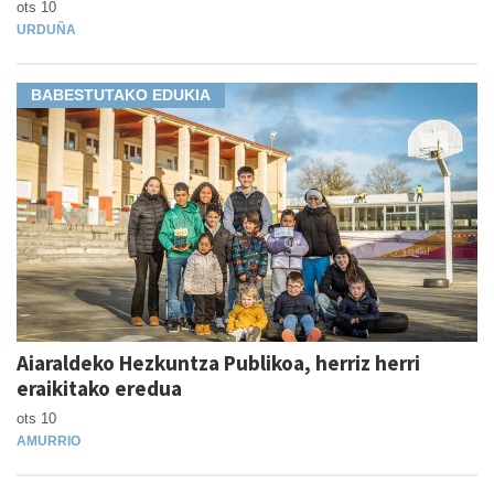
ots 10
URDUÑA
BABESTUTAKO EDUKIA
Aiaraldeko Hezkuntza Publikoa, herriz herri
eraikitako eredua
ots 10
AMURRIO