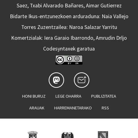
Saez, Txabi Alvarado Bañares, Aimar Gutierrez
Bidarte Ikus-entzunezkoen arduraduna: Naia Vallejo
Torres Zuzentzailea: Naroa Salazar Yarritu
Komertzialak: Iera Garaio Ibarrondo, Amrudin Drljo
Codesyntaxek garatua
HONI BURUZ
LEGE OHARRA
PUBLIZITATEA
ARAUAK
HARREMANETARAKO
RSS