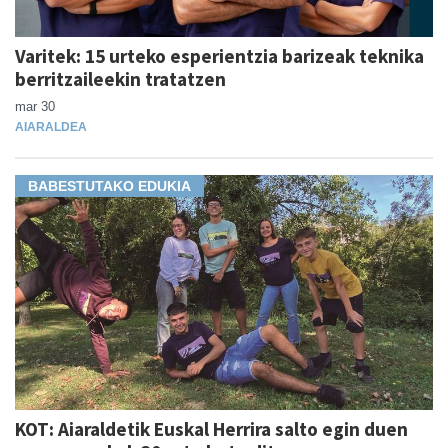
Varitek: 15 urteko esperientzia barizeak teknika
berritzaileekin tratatzen
mar 30
AIARALDEA
BABESTUTAKO EDUKIA
KOT: Aiaraldetik Euskal Herrira salto egin duen