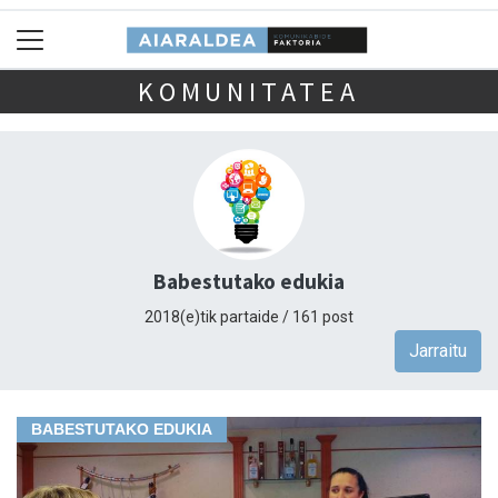
KOMUNITATEA
Babestutako edukia
2018(e)tik partaide / 161 post
Jarraitu
BABESTUTAKO EDUKIA