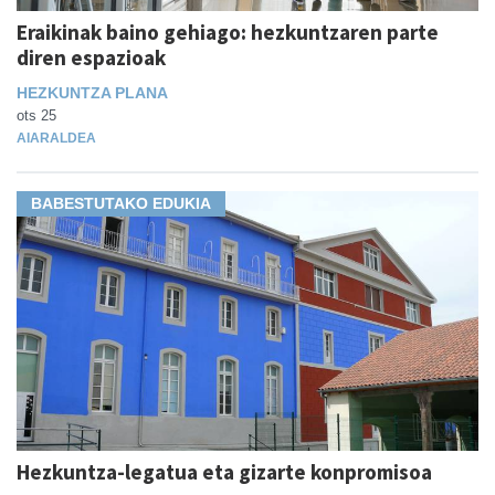
Eraikinak baino gehiago: hezkuntzaren parte
diren espazioak
HEZKUNTZA PLANA
ots 25
AIARALDEA
BABESTUTAKO EDUKIA
Hezkuntza-legatua eta gizarte konpromisoa