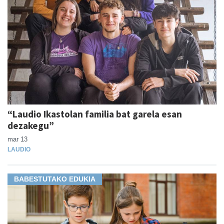
“Laudio Ikastolan familia bat garela esan
dezakegu”
mar 13
LAUDIO
BABESTUTAKO EDUKIA