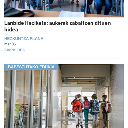
Lanbide Heziketa: aukerak zabaltzen dituen
bidea
HEZKUNTZA PLANA
mar 06
AIARALDEA
BABESTUTAKO EDUKIA