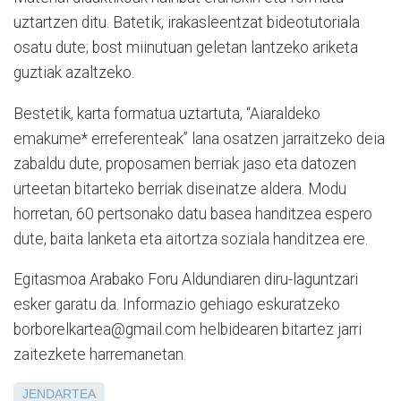
uztartzen ditu. Batetik, irakasleentzat bideotutoriala
osatu dute; bost miinutuan geletan lantzeko ariketa
guztiak azaltzeko.
Bestetik, karta formatua uztartuta, “Aiaraldeko
emakume* erreferenteak” lana osatzen jarraitzeko deia
zabaldu dute, proposamen berriak jaso eta datozen
urteetan bitarteko berriak diseinatze aldera. Modu
horretan, 60 pertsonako datu basea handitzea espero
dute, baita lanketa eta aitortza soziala handitzea ere.
Egitasmoa Arabako Foru Aldundiaren diru-laguntzari
esker garatu da. Informazio gehiago eskuratzeko
borborelkartea@gmail.com helbidearen bitartez jarri
zaitezkete harremanetan.
JENDARTEA