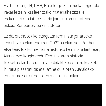
Era horretan, LH, DBH, Batxilergo zein euskaltegietako
irakasle zein ikasleentzako materialhezitzaile,
erakargarri eta interesgarria jarri du komunitatearen
eskura Bor-borrek, euren ustetan.
Ez da, ordea, tokiko ezagutza feminista jorratzeko
lehenbiziko ekimena izan. 2022an ekin zion Bor-bor
elkarteak tokiko memoria historiko feminista lantzeari,
Aiaraldeko Mugimendu Feministaren historia
ikerketarekin batera unitate didaktikoa eta erakusketa
ibiltaria plazaratuta; eta iaz heldu zioten ‘Aiaraldeko
emakume* erreferenteen mapa’ dinamikari.