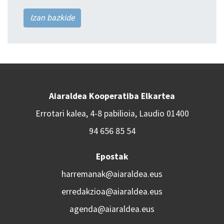
Izan bazkide
Aiaraldea Kooperatiba Elkartea
Errotari kalea, 4-8 pabilioia, Laudio 01400
94 656 85 54
Epostak
harremanak@aiaraldea.eus
erredakzioa@aiaraldea.eus
agenda@aiaraldea.eus