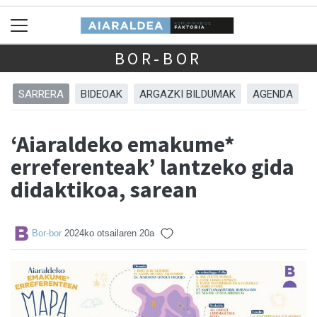
BOR-BOR
SARRERA
BIDEOAK
ARGAZKI BILDUMAK
AGENDA
‘Aiaraldeko emakume*
erreferenteak’ lantzeko gida
didaktikoa, sarean
Bor-bor
2024ko otsailaren 20a