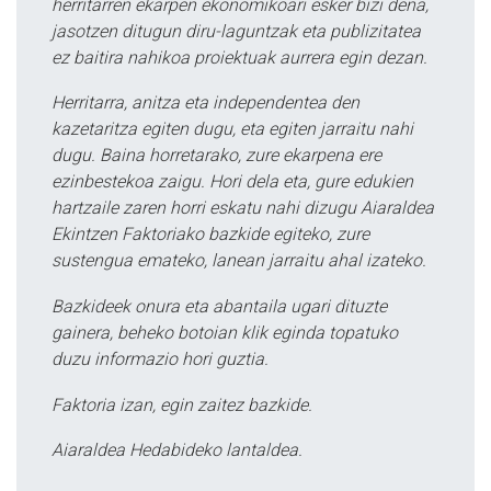
herritarren ekarpen ekonomikoari esker bizi dena,
jasotzen ditugun diru-laguntzak eta publizitatea
ez baitira nahikoa proiektuak aurrera egin dezan.
Herritarra, anitza eta independentea den
kazetaritza egiten dugu, eta egiten jarraitu nahi
dugu. Baina horretarako, zure ekarpena ere
ezinbestekoa zaigu. Hori dela eta, gure edukien
hartzaile zaren horri eskatu nahi dizugu Aiaraldea
Ekintzen Faktoriako bazkide egiteko, zure
sustengua emateko, lanean jarraitu ahal izateko.
Bazkideek onura eta abantaila ugari dituzte
gainera, beheko botoian klik eginda topatuko
duzu informazio hori guztia.
Faktoria izan, egin zaitez bazkide.
Aiaraldea Hedabideko lantaldea.