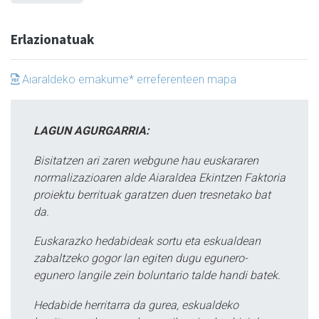
Erlazionatuak
Aiaraldeko emakume* erreferenteen mapa
LAGUN AGURGARRIA:
Bisitatzen ari zaren webgune hau euskararen
normalizazioaren alde Aiaraldea Ekintzen Faktoria
proiektu berrituak garatzen duen tresnetako bat
da.
Euskarazko hedabideak sortu eta eskualdean
zabaltzeko gogor lan egiten dugu egunero-
egunero langile zein boluntario talde handi batek.
Hedabide herritarra da gurea, eskualdeko