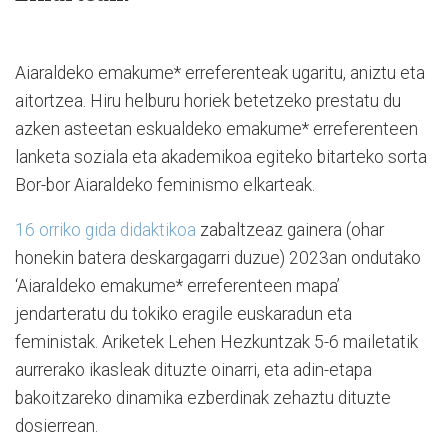
Aiaraldeko emakume* erreferenteak ugaritu, aniztu eta
aitortzea. Hiru helburu horiek betetzeko prestatu du
azken asteetan eskualdeko emakume* erreferenteen
lanketa soziala eta akademikoa egiteko bitarteko sorta
Bor-bor Aiaraldeko feminismo elkarteak.
16 orriko gida didaktikoa
zabaltzeaz gainera (ohar
honekin batera deskargagarri duzue) 2023an ondutako
‘Aiaraldeko emakume* erreferenteen mapa’
jendarteratu du tokiko eragile euskaradun eta
feministak. Ariketek Lehen Hezkuntzak 5-6 mailetatik
aurrerako ikasleak dituzte oinarri, eta adin-etapa
bakoitzareko dinamika ezberdinak zehaztu dituzte
dosierrean.