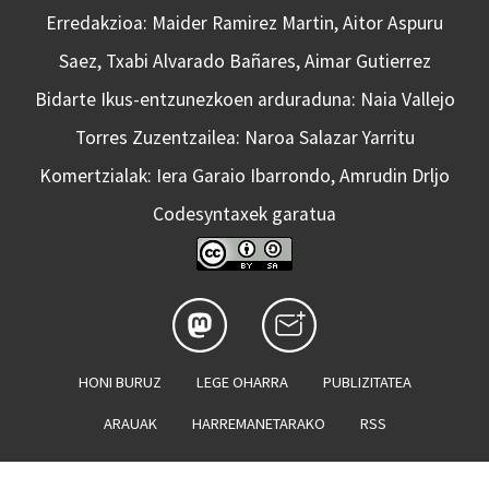
Erredakzioa: Maider Ramirez Martin, Aitor Aspuru
Saez, Txabi Alvarado Bañares, Aimar Gutierrez
Bidarte Ikus-entzunezkoen arduraduna: Naia Vallejo
Torres Zuzentzailea: Naroa Salazar Yarritu
Komertzialak: Iera Garaio Ibarrondo, Amrudin Drljo
Codesyntaxek garatua
HONI BURUZ
LEGE OHARRA
PUBLIZITATEA
ARAUAK
HARREMANETARAKO
RSS