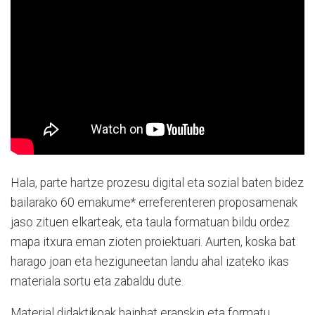
Hala, parte hartze prozesu digital eta sozial baten bidez
bailarako 60 emakume* erreferenteren proposamenak
jaso zituen elkarteak, eta taula formatuan bildu ordez
mapa itxura eman zioten proiektuari. Aurten, koska bat
harago joan eta heziguneetan landu ahal izateko ikas
materiala sortu eta zabaldu dute.
Material didaktikoak hainbat eranskin eta formatu