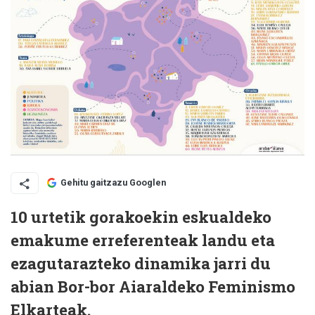
Gehitu gaitzazu Googlen
10 urtetik gorakoekin eskualdeko
emakume erreferenteak landu eta
ezagutarazteko dinamika jarri du
abian Bor-bor Aiaraldeko Feminismo
Elkarteak.