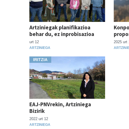
Artziniegak planifikazioa
Konpo
behar du, ez inprobisazioa
propo
urt 12
2025 urt 
ARTZINIEGA
ARTZINI
IRITZIA
EAJ-PNVrekin, Artziniega
Bizirik
2022 urt 12
ARTZINIEGA