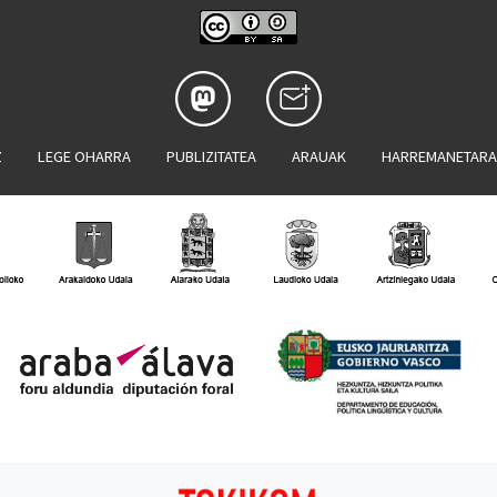
Z
LEGE OHARRA
PUBLIZITATEA
ARAUAK
HARREMANETAR