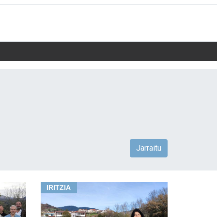
Jarraitu
IRITZIA