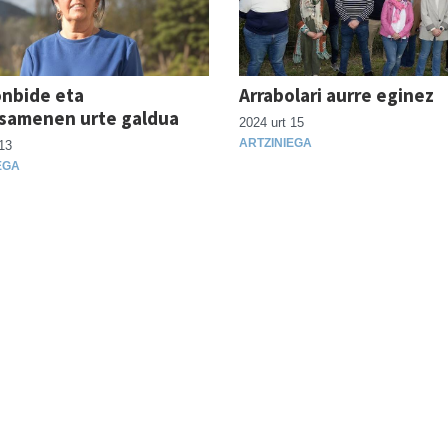
nbide eta
Arrabolari aurre eginez
samenen urte galdua
2024 urt 15
ARTZINIEGA
13
EGA