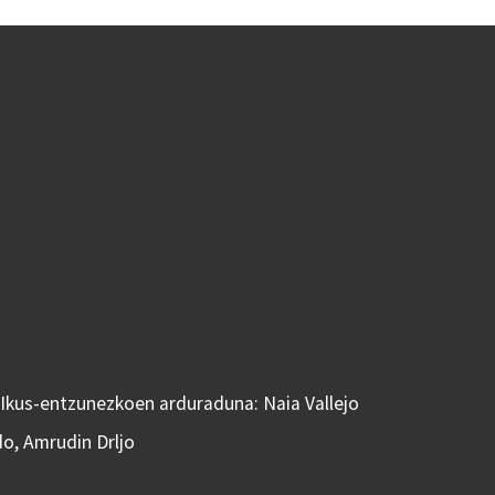
 Ikus-entzunezkoen arduraduna: Naia Vallejo
do, Amrudin Drljo