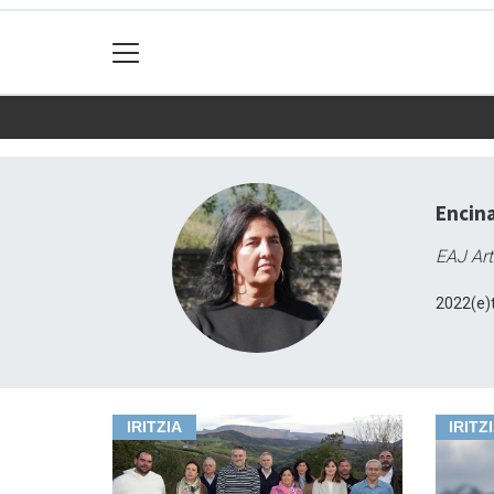
Encina
EAJ Art
2022(e)t
IRITZIA
IRITZ