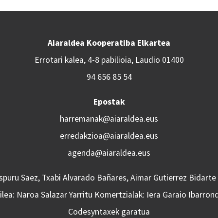
Aiaraldea Kooperatiba Elkartea
Errotari kalea, 4-8 pabilioia, Laudio 01400
94 656 85 54
Epostak
harremanak@aiaraldea.eus
erredakzioa@aiaraldea.eus
agenda@aiaraldea.eus
Aspuru Saez, Txabi Alvarado Bañares, Aimar Gutierrez Bidarte
lea: Naroa Salazar Yarritu Komertzialak: Iera Garaio Ibarron
Codesyntaxek garatua