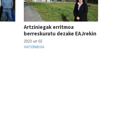
Artziniegak erritmoa
berreskuratu dezake EAJrekin
2023 urt 02
ARTZINIEGA