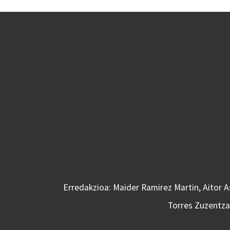
Erredakzioa: Maider Ramirez Martin, Aitor 
Torres Zuzentzai