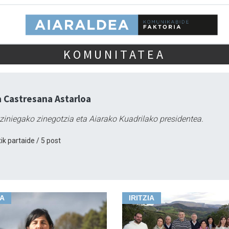
KOMUNITATEA
 Castresana Astarloa
ziniegako zinegotzia eta Aiarako Kuadrilako presidentea.
ik partaide / 5 post
IA
IRITZIA