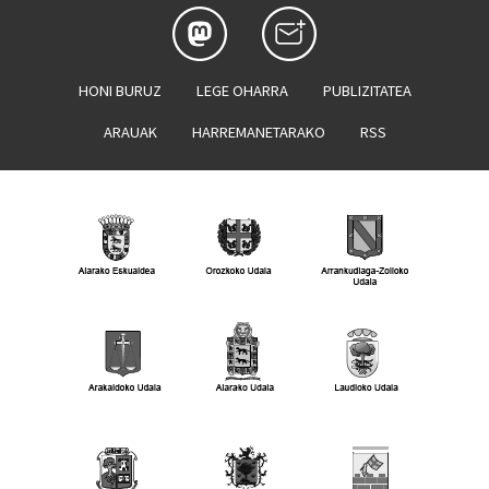
HONI BURUZ
LEGE OHARRA
PUBLIZITATEA
ARAUAK
HARREMANETARAKO
RSS