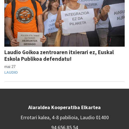
Laudio Goikoa zentroaren itxierari ez, Euskal
Eskola Publikoa defendatu!
mai 27
LAUDIO
Aiaraldea Kooperatiba Elkartea
Errotari kalea, 4-8 pabilioia, Laudio 01400
94 656 85 54