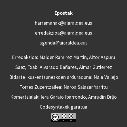
Epostak
harremanak@aiaraldea.eus
erredakzioa@aiaraldea.eus
agenda@aiaraldea.eus
Erredakzioa: Maider Ramirez Martin, Aitor Aspuru
Saez, Txabi Alvarado Bañares, Aimar Gutierrez
Bidarte Ikus-entzunezkoen arduraduna: Naia Vallejo
Torres Zuzentzailea: Naroa Salazar Yarritu
Komertzialak: Iera Garaio Ibarrondo, Amrudin Drljo
Codesyntaxek garatua