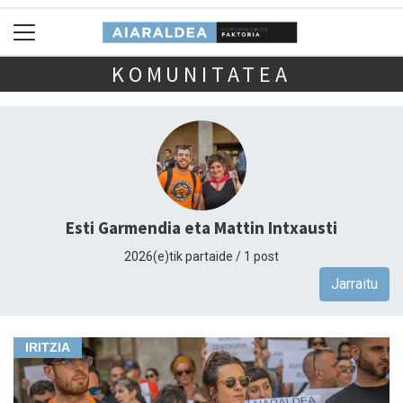
KOMUNITATEA
Esti Garmendia eta Mattin Intxausti
2026(e)tik partaide / 1 post
Jarraitu
IRITZIA