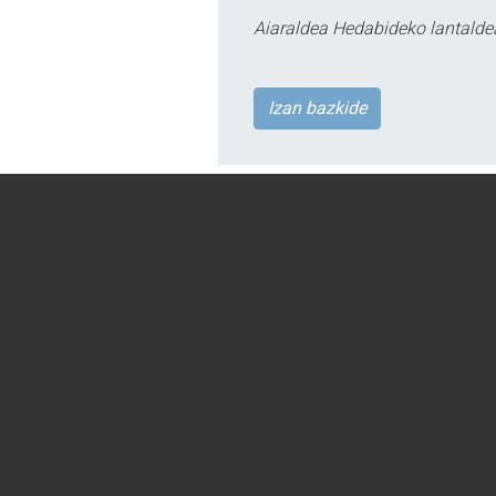
Aiaraldea Hedabideko lantalde
Izan bazkide