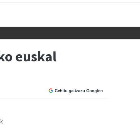
ko euskal
Gehitu gaitzazu Googlen
ak