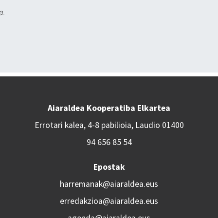
a.
Aiaraldea Kooperatiba Elkartea
Errotari kalea, 4-8 pabilioia, Laudio 01400
94 656 85 54
Epostak
harremanak@aiaraldea.eus
erredakzioa@aiaraldea.eus