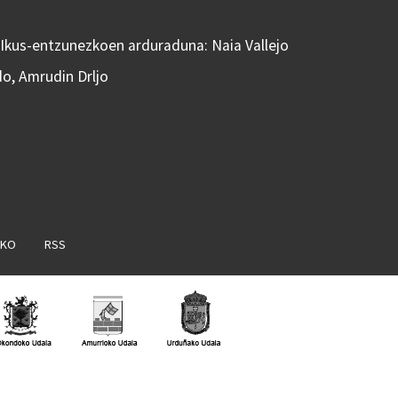
 Ikus-entzunezkoen arduraduna: Naia Vallejo
do, Amrudin Drljo
AKO
RSS