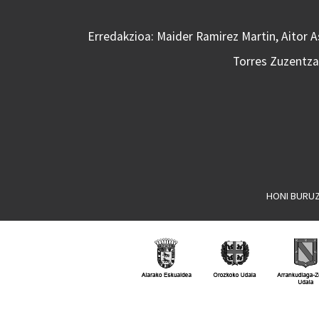
Erredakzioa: Maider Ramirez Martin, Aitor 
Torres Zuzentzai
HONI BURU