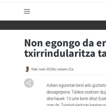
Non egongo da er
txirrindularitza t
Iñaki Isasi
2013ko urriaren 21a
Azken egunetan kirol arlo guztieta
desagerpena. Taldea osatzen dugu
dira hauek. 13 urte bete ditut Eusk
izan da. Txirrindularitzan hasten