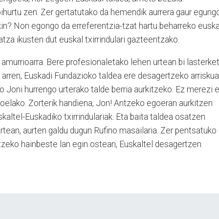
bihurtu zen. Zer gertatutako da hemendik aurrera gaur egung
in? Non egongo da erreferentzia-tzat hartu beharreko euska
latza ikusten dut euskal txirrindulari gazteentzako.
amurrioarra. Bere profesionaletako lehen urtean bi lasterke
si arren, Euskadi Fundazioko taldea ere desagertzeko arrisku
 Joni hurrengo urterako talde berria aurkitzeko. Ez merezi 
agoelako. Zorterik handiena, Jon! Antzeko egoeran aurkitzen
skaltel-Euskadiko txirrindulariak. Eta baita taldea osatzen
rtean, aurten galdu dugun Rufino masailaria. Zer pentsatuko
zatzeko hainbeste lan egin ostean, Euskaltel desagertzen