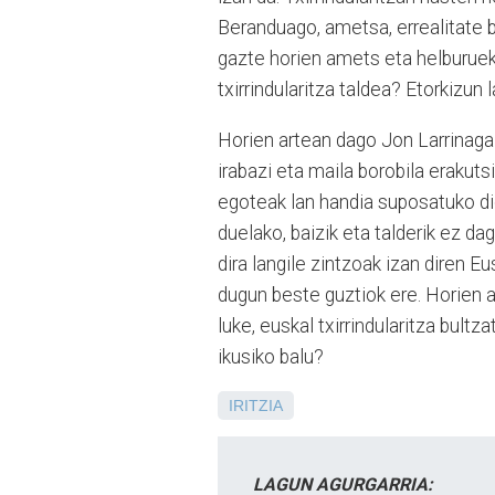
Beranduago, ametsa, errealitate 
gazte horien amets eta helburuek
txirrindularitza taldea? Etorkizun 
Horien artean dago Jon Larrinaga 
irabazi eta maila borobila erakut
egoteak lan handia suposatuko dio
duelako, baizik eta talderik ez d
dira langile zintzoak izan diren Eu
dugun beste guztiok ere. Horien a
luke, euskal txirrindularitza bult
ikusiko balu?
IRITZIA
LAGUN AGURGARRIA: