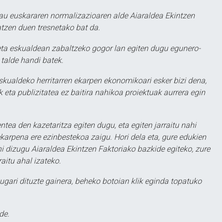
au euskararen normalizazioaren alde Aiaraldea Ekintzen
atzen duen tresnetako bat da.
ta eskualdean zabaltzeko gogor lan egiten dugu egunero-
 talde handi batek.
eskualdeko herritarren ekarpen ekonomikoari esker bizi dena,
 eta publizitatea ez baitira nahikoa proiektuak aurrera egin
ntea den kazetaritza egiten dugu, eta egiten jarraitu nahi
karpena ere ezinbestekoa zaigu. Hori dela eta, gure edukien
hi dizugu Aiaraldea Ekintzen Faktoriako bazkide egiteko, zure
aitu ahal izateko.
ugari dituzte gainera, beheko botoian klik eginda topatuko
de.