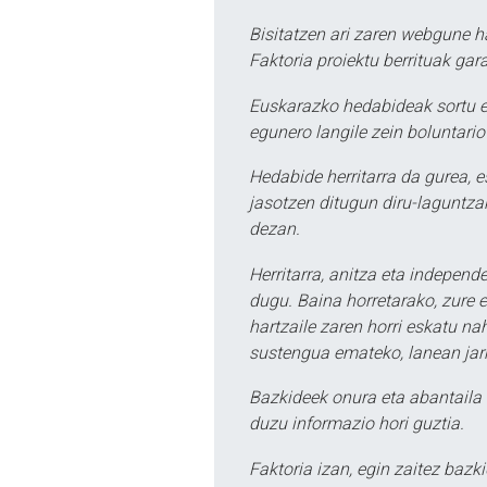
Bisitatzen ari zaren webgune h
Faktoria proiektu berrituak gar
Euskarazko hedabideak sortu e
egunero langile zein boluntario
Hedabide herritarra da gurea, 
jasotzen ditugun diru-laguntzak
dezan.
Herritarra, anitza eta independe
dugu. Baina horretarako, zure e
hartzaile zaren horri eskatu na
sustengua emateko, lanean jarr
Bazkideek onura eta abantaila 
duzu informazio hori guztia.
Faktoria izan, egin zaitez bazki