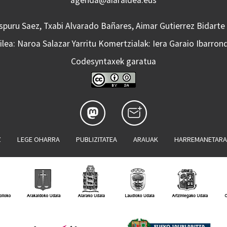
agenda@aiaraldea.eus
Aspuru Saez, Txabi Alvarado Bañares, Aimar Gutierrez Bidarte
lea: Naroa Salazar Yarritu Komertzialak: Iera Garaio Ibarron
Codesyntaxek garatua
Z
LEGE OHARRA
PUBLIZITATEA
ARAUAK
HARREMANETAR