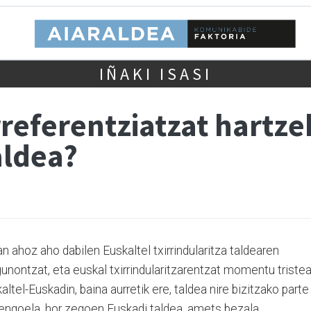
IÑAKI ISASI
referentziatzat hartze
aldea?
n ahoz aho dabilen Euskaltel txirrindularitza taldearen
nontzat, eta euskal txirrindularitzarentzat momentu triste
altel-Euskadin, baina aurretik ere, taldea nire bizitzako parte
 nengoela, hor zegoen Euskadi taldea, amets bezala.