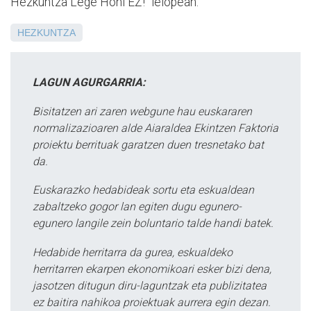
Hezkuntza Lege Honi EZ!” lelopean.
HEZKUNTZA
LAGUN AGURGARRIA:
Bisitatzen ari zaren webgune hau euskararen
normalizazioaren alde Aiaraldea Ekintzen Faktoria
proiektu berrituak garatzen duen tresnetako bat
da.
Euskarazko hedabideak sortu eta eskualdean
zabaltzeko gogor lan egiten dugu egunero-
egunero langile zein boluntario talde handi batek.
Hedabide herritarra da gurea, eskualdeko
herritarren ekarpen ekonomikoari esker bizi dena,
jasotzen ditugun diru-laguntzak eta publizitatea
ez baitira nahikoa proiektuak aurrera egin dezan.