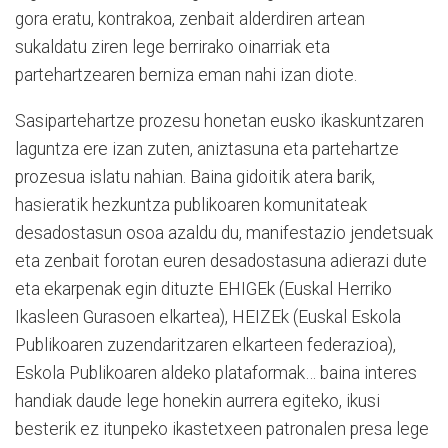
gora eratu, kontrakoa, zenbait alderdiren artean
sukaldatu ziren lege berrirako oinarriak eta
partehartzearen berniza eman nahi izan diote.
Sasipartehartze prozesu honetan eusko ikaskuntzaren
laguntza ere izan zuten, aniztasuna eta partehartze
prozesua islatu nahian. Baina gidoitik atera barik,
hasieratik hezkuntza publikoaren komunitateak
desadostasun osoa azaldu du, manifestazio jendetsuak
eta zenbait forotan euren desadostasuna adierazi dute
eta ekarpenak egin dituzte EHIGEk (Euskal Herriko
Ikasleen Gurasoen elkartea), HEIZEk (Euskal Eskola
Publikoaren zuzendaritzaren elkarteen federazioa),
Eskola Publikoaren aldeko plataformak… baina interes
handiak daude lege honekin aurrera egiteko, ikusi
besterik ez itunpeko ikastetxeen patronalen presa lege