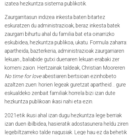
izatea hezkuntza sistema publikotik.
Zaurgarritasun indizea inkesta baten bitartez
eskuratzen du administrazioak, beraz inkesta batek
zaurgarri bihurtu ahal du familia bat eta oinarrizko
eskubidea, hezkuntza publikoa, ukatu. Formula zaharra:
apartheida, bazterkeria, administrazioak zaurgarriaren
lekuan , baliabide gutxi duenaren lekuan erabaki zer
komeni zaion. Hertzainak taldeak, Christian Mooreren
No time for love
abestiaren bertsioan ezinhobeto
azaltzen zuen: horien legeak guretzat apartheid… gure
eskualdeko zenbait familiak horrela bizi izan dute
hezkuntza publikoan ikasi nahi eta ezin.
2021etik ikusi ahal izan dugu hezkuntza lege berriak
izan duen ibilbidea, hasieratik adostasunera heldu ziren
legebiltzarreko talde nagusiak. Lege hau ez da behetik