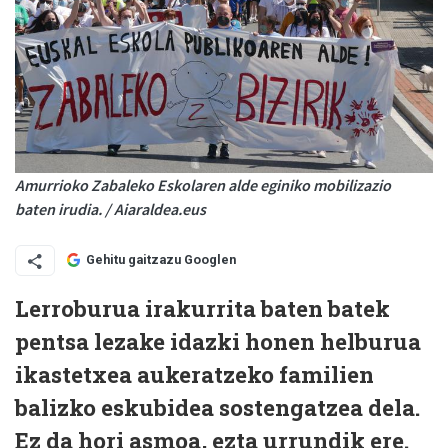
Amurrioko Zabaleko Eskolaren alde eginiko mobilizazio
baten irudia. / Aiaraldea.eus
Gehitu gaitzazu Googlen
Lerroburua irakurrita baten batek
pentsa lezake idazki honen helburua
ikastetxea aukeratzeko familien
balizko eskubidea sostengatzea dela.
Ez da hori asmoa, ezta urrundik ere.