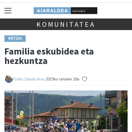
KOMUNITATEA
IRITZIA
Familia eskubidea eta
hezkuntza
Koldo Zabala Atxa
2023ko urriaren 18a