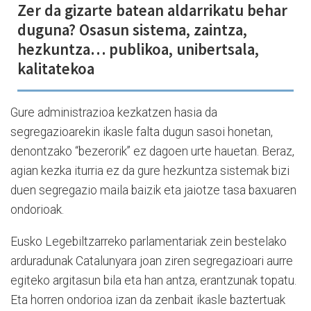
Zer da gizarte batean aldarrikatu behar
duguna? Osasun sistema, zaintza,
hezkuntza… publikoa, unibertsala,
kalitatekoa
Gure administrazioa kezkatzen hasia da
segregazioarekin ikasle falta dugun sasoi honetan,
denontzako “bezerorik” ez dagoen urte hauetan. Beraz,
agian kezka iturria ez da gure hezkuntza sistemak bizi
duen segregazio maila baizik eta jaiotze tasa baxuaren
ondorioak.
Eusko Legebiltzarreko parlamentariak zein bestelako
arduradunak Catalunyara joan ziren segregazioari aurre
egiteko argitasun bila eta han antza, erantzunak topatu.
Eta horren ondorioa izan da zenbait ikasle baztertuak