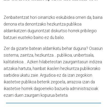
Zenbaitentzat hori oinarrizko eskubidea omen da, baina
denona eta denontzako hezkuntza publikoa
aldarrikatzen dugunontzat diskurtso horrek pribilegio
batzuei eusteko baino ez du balio.
Zer da gizarte batean aldarrikatu behar duguna? Osasun
sistema, zaintza, hezkuntza… publikoa, unibertsala,
kalitatekoa… Azken hilabeteotan zaurgarritasun indizea
aitzakia hartuta, hainbat ikasleri hezkuntza publikorako
sarbidea ukatu zaie. Argudioa ez da izan zegokion
ikastetxe publikoa beterik zegoela, arrazoia izan da
ikastetxe horrek dagoeneko bazuela administrazioak
ezarri duen zaurgarri kopurua beteta.