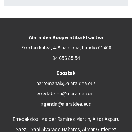
Aiaraldea Kooperatiba Elkartea
Errotari kalea, 4-8 pabilioia, Laudio 01400
94 656 85 54
Epostak
harremanak@aiaraldea.eus
erredakzioa@aiaraldea.eus
agenda@aiaraldea.eus
Erredakzioa: Maider Ramirez Martin, Aitor Aspuru
Saez, Txabi Alvarado Bañares, Aimar Gutierrez