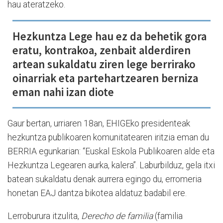
hau ateratzeko.
Hezkuntza Lege hau ez da behetik gora
eratu, kontrakoa, zenbait alderdiren
artean sukaldatu ziren lege berrirako
oinarriak eta partehartzearen berniza
eman nahi izan diote
Gaur bertan, urriaren 18an, EHIGEko presidenteak
hezkuntza publikoaren komunitatearen iritzia eman du
BERRIA egunkarian: “Euskal Eskola Publikoaren alde eta
Hezkuntza Legearen aurka, kalera”. Laburbilduz, gela itxi
batean sukaldatu denak aurrera egingo du, erromeria
honetan EAJ dantza bikotea aldatuz badabil ere.
Lerroburura itzulita,
Derecho de familia
(familia