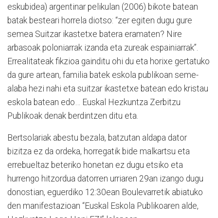
eskubidea) argentinar pelikulan (2006) bikote batean
batak besteari horrela diotso: “zer egiten dugu gure
semea Suitzar ikastetxe batera eramaten? Nire
arbasoak poloniarrak izanda eta zureak espainiarrak”.
Errealitateak fikzioa gainditu ohi du eta horixe gertatuko
da gure artean, familia batek eskola publikoan seme-
alaba hezi nahi eta suitzar ikastetxe batean edo kristau
eskola batean edo… Euskal Hezkuntza Zerbitzu
Publikoak denak berdintzen ditu eta.
Bertsolariak abestu bezala, batzutan aldapa dator
bizitza ez da ordeka, horregatik bide malkartsu eta
errebueltaz beteriko honetan ez dugu etsiko eta
hurrengo hitzordua datorren urriaren 29an izango dugu
donostian, eguerdiko 12:30ean Boulevarretik abiatuko
den manifestazioan “Euskal Eskola Publikoaren alde,