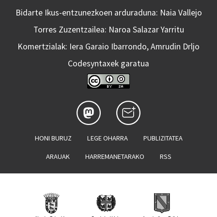
Bidarte Ikus-entzunezkoen arduraduna: Naia Vallejo
Torres Zuzentzailea: Naroa Salazar Yarritu
Komertzialak: Iera Garaio Ibarrondo, Amrudin Drljo
Codesyntaxek garatua
HONI BURUZ
LEGE OHARRA
PUBLIZITATEA
ARAUAK
HARREMANETARAKO
RSS