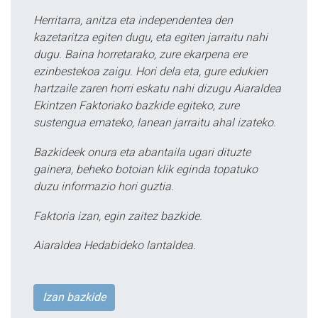
Herritarra, anitza eta independentea den
kazetaritza egiten dugu, eta egiten jarraitu nahi
dugu. Baina horretarako, zure ekarpena ere
ezinbestekoa zaigu. Hori dela eta, gure edukien
hartzaile zaren horri eskatu nahi dizugu Aiaraldea
Ekintzen Faktoriako bazkide egiteko, zure
sustengua emateko, lanean jarraitu ahal izateko.
Bazkideek onura eta abantaila ugari dituzte
gainera, beheko botoian klik eginda topatuko
duzu informazio hori guztia.
Faktoria izan, egin zaitez bazkide.
Aiaraldea Hedabideko lantaldea.
Izan bazkide