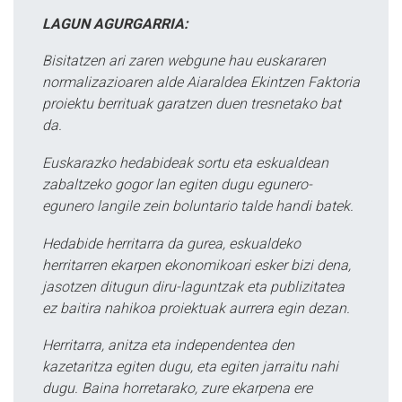
LAGUN AGURGARRIA:
Bisitatzen ari zaren webgune hau euskararen
normalizazioaren alde Aiaraldea Ekintzen Faktoria
proiektu berrituak garatzen duen tresnetako bat
da.
Euskarazko hedabideak sortu eta eskualdean
zabaltzeko gogor lan egiten dugu egunero-
egunero langile zein boluntario talde handi batek.
Hedabide herritarra da gurea, eskualdeko
herritarren ekarpen ekonomikoari esker bizi dena,
jasotzen ditugun diru-laguntzak eta publizitatea
ez baitira nahikoa proiektuak aurrera egin dezan.
Herritarra, anitza eta independentea den
kazetaritza egiten dugu, eta egiten jarraitu nahi
dugu. Baina horretarako, zure ekarpena ere