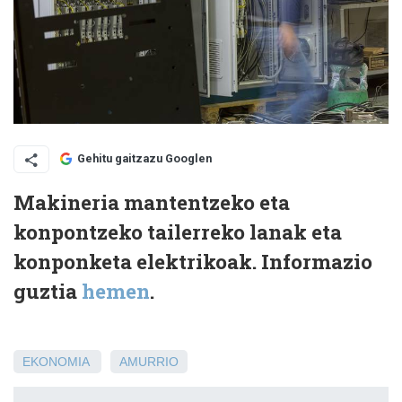
Gehitu gaitzazu Googlen
Makineria mantentzeko eta
konpontzeko tailerreko lanak eta
konponketa elektrikoak. Informazio
guztia
hemen
.
EKONOMIA
AMURRIO