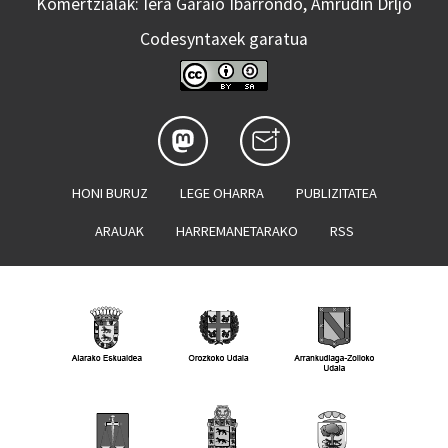
Komertzialak: Iera Garaio Ibarrondo, Amrudin Drljo
Codesyntaxek garatua
HONI BURUZ
LEGE OHARRA
PUBLIZITATEA
ARAUAK
HARREMANETARAKO
RSS