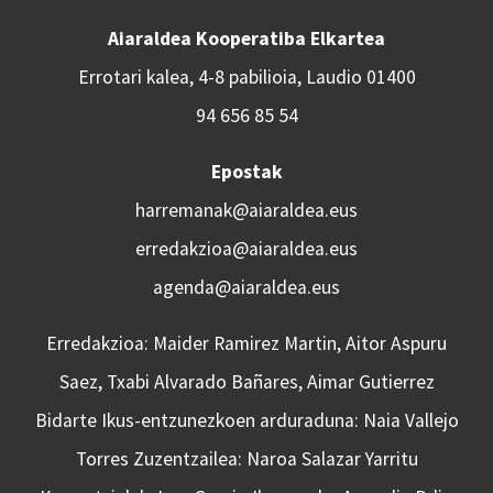
Aiaraldea Kooperatiba Elkartea
Errotari kalea, 4-8 pabilioia, Laudio 01400
94 656 85 54
Epostak
harremanak@aiaraldea.eus
erredakzioa@aiaraldea.eus
agenda@aiaraldea.eus
Erredakzioa: Maider Ramirez Martin, Aitor Aspuru
Saez, Txabi Alvarado Bañares, Aimar Gutierrez
Bidarte Ikus-entzunezkoen arduraduna: Naia Vallejo
Torres Zuzentzailea: Naroa Salazar Yarritu