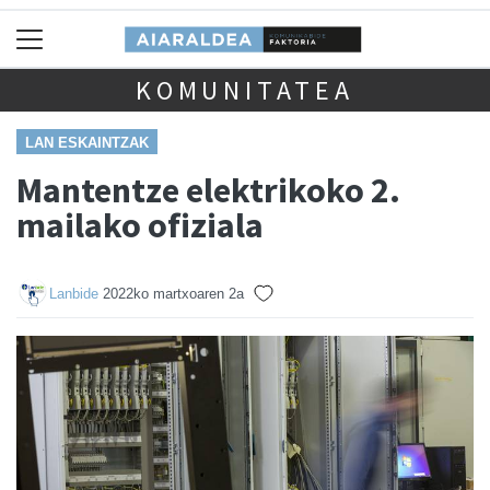
KOMUNITATEA
LAN ESKAINTZAK
Mantentze elektrikoko 2.
mailako ofiziala
Lanbide
2022ko martxoaren 2a