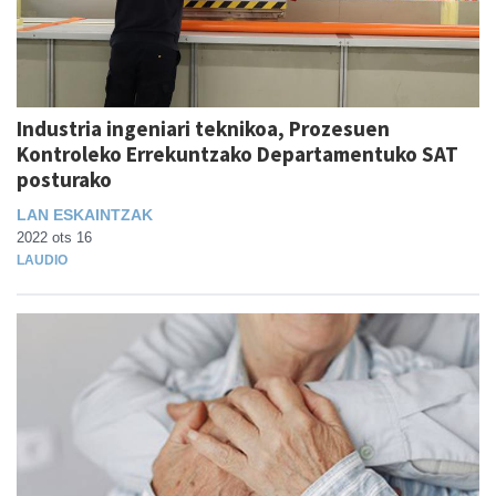
Industria ingeniari teknikoa, Prozesuen
Kontroleko Errekuntzako Departamentuko SAT
posturako
LAN ESKAINTZAK
2022 ots 16
LAUDIO