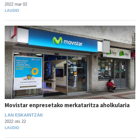
2022 mar 02
LAUDIO
Movistar enpresetako merkataritza aholkularia
LAN ESKAINTZAK
2022 ots 22
LAUDIO