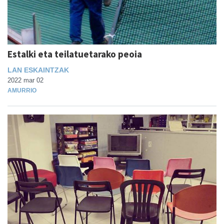
Estalki eta teilatuetarako peoia
LAN ESKAINTZAK
2022 mar 02
AMURRIO