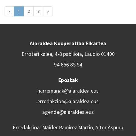
«
1
2
3
»
Aiaraldea Kooperatiba Elkartea
Errotari kalea, 4-8 pabilioia, Laudio 01400
94 656 85 54
Epostak
harremanak@aiaraldea.eus
erredakzioa@aiaraldea.eus
agenda@aiaraldea.eus
Erredakzioa: Maider Ramirez Martin, Aitor Aspuru