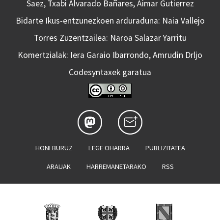
Saez, Txabi Alvarado Bañares, Aimar Gutierrez
Bidarte Ikus-entzunezkoen arduraduna: Naia Vallejo
Torres Zuzentzailea: Naroa Salazar Yarritu
Komertzialak: Iera Garaio Ibarrondo, Amrudin Drljo
Codesyntaxek garatua
HONI BURUZ
LEGE OHARRA
PUBLIZITATEA
ARAUAK
HARREMANETARAKO
RSS