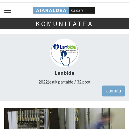
KOMUNITATEA
Lanbide
2022(e)tik partaide / 32 post
Jarraitu