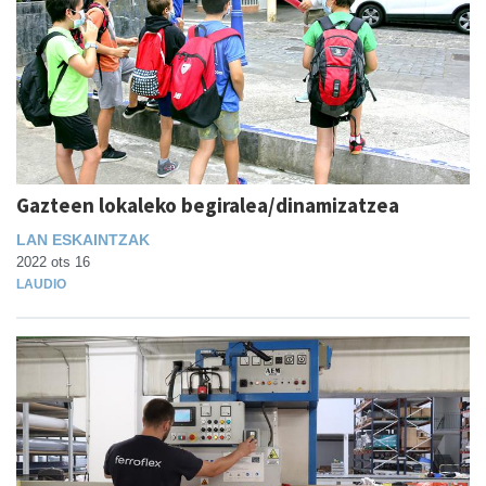
Gazteen lokaleko begiralea/dinamizatzea
LAN ESKAINTZAK
2022 ots 16
LAUDIO