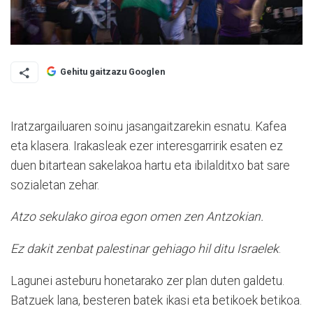
Gehitu gaitzazu Googlen
Iratzargailuaren soinu jasangaitzarekin esnatu. Kafea
eta klasera. Irakasleak ezer interesgarririk esaten ez
duen bitartean sakelakoa hartu eta ibilalditxo bat sare
sozialetan zehar.
Atzo sekulako giroa egon omen zen Antzokian.
Ez dakit zenbat palestinar gehiago hil ditu Israelek
.
Lagunei asteburu honetarako zer plan duten galdetu.
Batzuek lana, besteren batek ikasi eta betikoek betikoa.