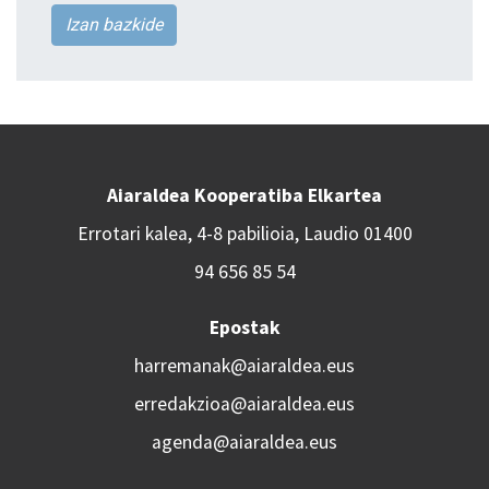
Izan bazkide
Aiaraldea Kooperatiba Elkartea
Errotari kalea, 4-8 pabilioia, Laudio 01400
94 656 85 54
Epostak
harremanak@aiaraldea.eus
erredakzioa@aiaraldea.eus
agenda@aiaraldea.eus