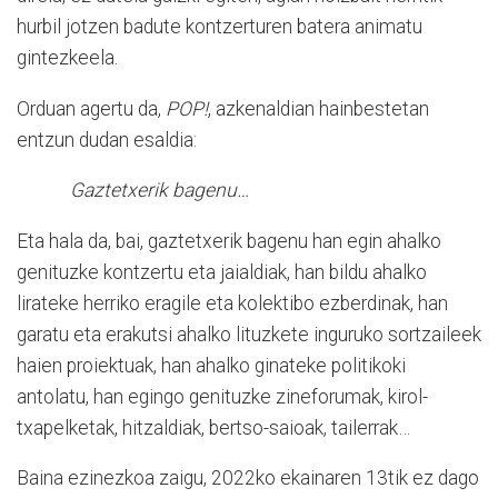
hurbil jotzen badute kontzerturen batera animatu
gintezkeela.
Orduan agertu da,
POP!
, azkenaldian hainbestetan
entzun dudan esaldia:
Gaztetxerik bagenu…
Eta hala da, bai, gaztetxerik bagenu han egin ahalko
genituzke kontzertu eta jaialdiak, han bildu ahalko
lirateke herriko eragile eta kolektibo ezberdinak, han
garatu eta erakutsi ahalko lituzkete inguruko sortzaileek
haien proiektuak, han ahalko ginateke politikoki
antolatu, han egingo genituzke zineforumak, kirol-
txapelketak, hitzaldiak, bertso-saioak, tailerrak…
Baina ezinezkoa zaigu, 2022ko ekainaren 13tik ez dago