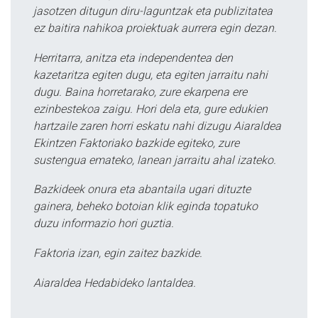
jasotzen ditugun diru-laguntzak eta publizitatea
ez baitira nahikoa proiektuak aurrera egin dezan.
Herritarra, anitza eta independentea den
kazetaritza egiten dugu, eta egiten jarraitu nahi
dugu. Baina horretarako, zure ekarpena ere
ezinbestekoa zaigu. Hori dela eta, gure edukien
hartzaile zaren horri eskatu nahi dizugu Aiaraldea
Ekintzen Faktoriako bazkide egiteko, zure
sustengua emateko, lanean jarraitu ahal izateko.
Bazkideek onura eta abantaila ugari dituzte
gainera, beheko botoian klik eginda topatuko
duzu informazio hori guztia.
Faktoria izan, egin zaitez bazkide.
Aiaraldea Hedabideko lantaldea.