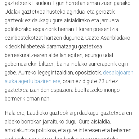
gaztetxerik Laudion. Egun horretan eman zuen garaiko
Udalak gaztetxea husteko agindua, eta geroztik
gazteok ez daukagu gure aisialdirako eta jarduera
politikorako espaziorik herrian. Horren presentzia
ezinbestekotzat hartzen dugunez, Gazte Asanbladako
kideok hilabeteak daramatzagu gaztetxea
berreskuratzearen alde lan egiten, egungo udal
gobernuarekin biltzen, baina inolako aurrerapenik egin
gabe. Aurreko legegintzaldian, oposiziotik,
desalojoaren
aurka agertu baziren ere
, orain ez digute 23 urtez
gaztetxea izan den espaziora bueltatzeko inongo
bermerik eman nahi.
Hala ere, Laudioko gazteok argi daukagu: gaztetxearen
aldeko borrokan jarraituko dugu. Gure aisialdia,
antolakuntza politikoa, eta gure interesen eta beharren
araberako proiektu ezberdinak aurrera eramateko