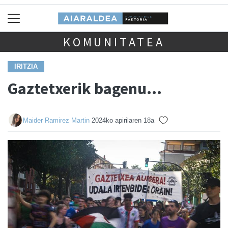
KOMUNITATEA
IRITZIA
Gaztetxerik bagenu...
Maider Ramirez Martin
2024ko apirilaren 18a