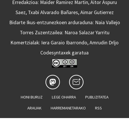
Erredakzioa: Maider Ramirez Martin, Aitor Aspuru
Saez, Txabi Alvarado Bañares, Aimar Gutierrez
Bidarte Ikus-entzunezkoen arduraduna: Naia Vallejo
Torres Zuzentzailea: Naroa Salazar Yarritu
Komertzialak: Iera Garaio Ibarrondo, Amrudin Drljo
Codesyntaxek garatua
HONI BURUZ
LEGE OHARRA
PUBLIZITATEA
ARAUAK
HARREMANETARAKO
RSS