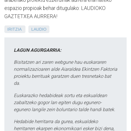
espazio propioak behar ditugulako: LAUDIOKO
GAZTETXEA AURRERA!
IRITZIA
LAUDIO
LAGUN AGURGARRIA:
Bisitatzen ari zaren webgune hau euskararen
normalizazioaren alde Aiaraldea Ekintzen Faktoria
proiektu berrituak garatzen duen tresnetako bat
da.
Euskarazko hedabideak sortu eta eskualdean
zabaltzeko gogor lan egiten dugu egunero-
egunero langile zein boluntario talde handi batek.
Hedabide herritarra da gurea, eskualdeko
herritarren ekarpen ekonomikoari esker bizi dena,