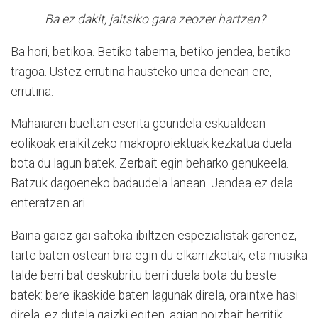
Ba ez dakit, jaitsiko gara zeozer hartzen?
Ba hori, betikoa. Betiko taberna, betiko jendea, betiko
tragoa. Ustez errutina hausteko unea denean ere,
errutina.
Mahaiaren bueltan eserita geundela eskualdean
eolikoak eraikitzeko makroproiektuak kezkatua duela
bota du lagun batek. Zerbait egin beharko genukeela.
Batzuk dagoeneko badaudela lanean. Jendea ez dela
enteratzen ari.
Baina gaiez gai saltoka ibiltzen espezialistak garenez,
tarte baten ostean bira egin du elkarrizketak, eta musika
talde berri bat deskubritu berri duela bota du beste
batek: bere ikaskide baten lagunak direla, oraintxe hasi
direla, ez dutela gaizki egiten, agian noizbait herritik