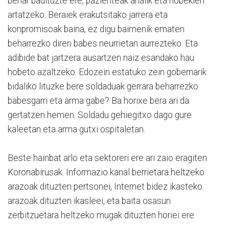
behar badituzte ere, pazienteak ahalik eta hobekien
artatzeko. Beraiek erakutsitako jarrera eta
konpromisoak baina, ez digu baimenik ematen
beharrezko diren babes neurrietan aurrezteko. Eta
adibide bat jartzera ausartzen naiz esandako hau
hobeto azaltzeko. Edozein estatuko zein gobernarik
bidaliko lituzke bere soldaduak gerrara beharrezko
babesgarri eta arma gabe? Ba horixe bera ari da
gertatzen hemen. Soldadu gehiegitxo dago gure
kaleetan eta arma gutxi ospitaletan.
Beste hainbat arlo eta sektoreri ere ari zaio eragiten
Koronabirusak. Informazio kanal berrietara heltzeko
arazoak dituzten pertsonei, Internet bidez ikasteko
arazoak dituzten ikasleei, eta baita osasun
zerbitzuetara heltzeko mugak dituzten horiei ere.