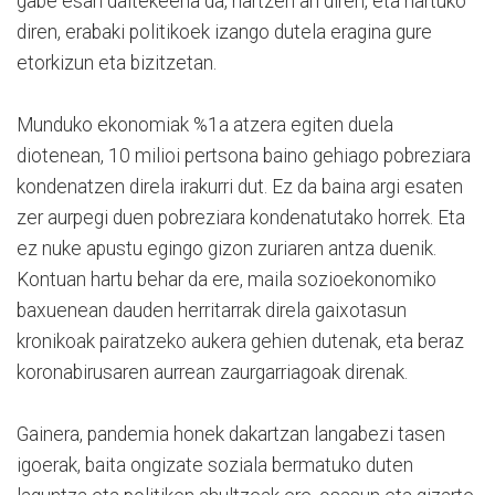
gabe esan daitekeena da, hartzen ari diren, eta hartuko
diren, erabaki politikoek izango dutela eragina gure
etorkizun eta bizitzetan.
Munduko ekonomiak %1a atzera egiten duela
diotenean, 10 milioi pertsona baino gehiago pobreziara
kondenatzen direla irakurri dut. Ez da baina argi esaten
zer aurpegi duen pobreziara kondenatutako horrek. Eta
ez nuke apustu egingo gizon zuriaren antza duenik.
Kontuan hartu behar da ere, maila sozioekonomiko
baxuenean dauden herritarrak direla gaixotasun
kronikoak pairatzeko aukera gehien dutenak, eta beraz
koronabirusaren aurrean zaurgarriagoak direnak.
Gainera, pandemia honek dakartzan langabezi tasen
igoerak, baita ongizate soziala bermatuko duten