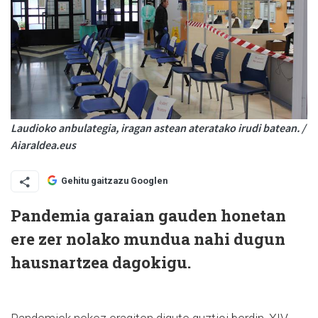
Laudioko anbulategia, iragan astean ateratako irudi batean. /
Aiaraldea.eus
Gehitu gaitzazu Googlen
Pandemia garaian gauden honetan
ere zer nolako mundua nahi dugun
hausnartzea dagokigu.