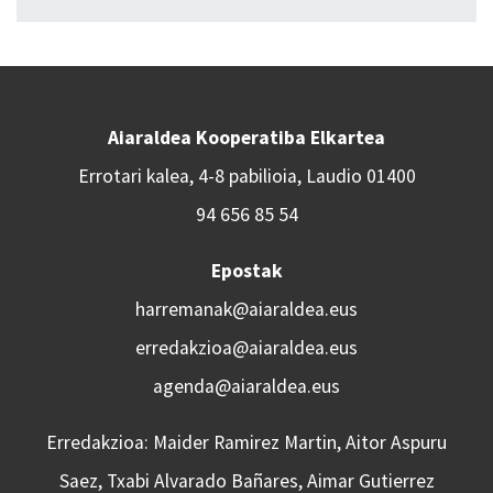
Aiaraldea Kooperatiba Elkartea
Errotari kalea, 4-8 pabilioia, Laudio 01400
94 656 85 54
Epostak
harremanak@aiaraldea.eus
erredakzioa@aiaraldea.eus
agenda@aiaraldea.eus
Erredakzioa: Maider Ramirez Martin, Aitor Aspuru
Saez, Txabi Alvarado Bañares, Aimar Gutierrez