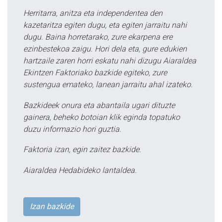
Herritarra, anitza eta independentea den
kazetaritza egiten dugu, eta egiten jarraitu nahi
dugu. Baina horretarako, zure ekarpena ere
ezinbestekoa zaigu. Hori dela eta, gure edukien
hartzaile zaren horri eskatu nahi dizugu Aiaraldea
Ekintzen Faktoriako bazkide egiteko, zure
sustengua emateko, lanean jarraitu ahal izateko.
Bazkideek onura eta abantaila ugari dituzte
gainera, beheko botoian klik eginda topatuko
duzu informazio hori guztia.
Faktoria izan, egin zaitez bazkide.
Aiaraldea Hedabideko lantaldea.
Izan bazkide