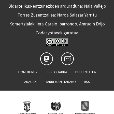
Bidarte Ikus-entzunezkoen arduraduna: Naia Vallejo
Torres Zuzentzailea: Naroa Salazar Yarritu
Komertzialak: Iera Garaio Ibarrondo, Amrudin Drljo
Codesyntaxek garatua
HONI BURUZ
LEGE OHARRA
PUBLIZITATEA
ARAUAK
HARREMANETARAKO
RSS