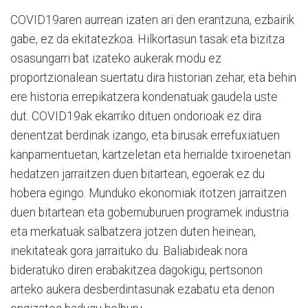
COVID19aren aurrean izaten ari den erantzuna, ezbairik
gabe, ez da ekitatezkoa. Hilkortasun tasak eta bizitza
osasungarri bat izateko aukerak modu ez
proportzionalean suertatu dira historian zehar, eta behin
ere historia errepikatzera kondenatuak gaudela uste
dut. COVID19ak ekarriko dituen ondorioak ez dira
denentzat berdinak izango, eta birusak errefuxiatuen
kanpamentuetan, kartzeletan eta herrialde txiroenetan
hedatzen jarraitzen duen bitartean, egoerak ez du
hobera egingo. Munduko ekonomiak itotzen jarraitzen
duen bitartean eta gobernuburuen programek industria
eta merkatuak salbatzera jotzen duten heinean,
inekitateak gora jarraituko du. Baliabideak nora
bideratuko diren erabakitzea dagokigu, pertsonon
arteko aukera desberdintasunak ezabatu eta denon