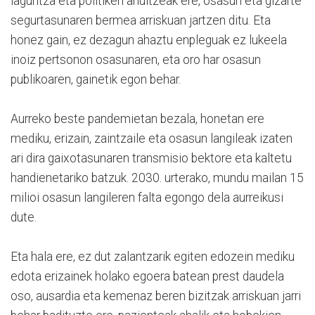
laguntza eta politiken ahultzeak ere, osasun eta gizarte
segurtasunaren bermea arriskuan jartzen ditu. Eta
honez gain, ez dezagun ahaztu enpleguak ez lukeela
inoiz pertsonon osasunaren, eta oro har osasun
publikoaren, gainetik egon behar.
Aurreko beste pandemietan bezala, honetan ere
mediku, erizain, zaintzaile eta osasun langileak izaten
ari dira gaixotasunaren transmisio bektore eta kaltetu
handienetariko batzuk. 2030. urterako, mundu mailan 15
milioi osasun langileren falta egongo dela aurreikusi
dute.
Eta hala ere, ez dut zalantzarik egiten edozein mediku
edota erizainek holako egoera batean prest daudela
oso, ausardia eta kemenaz beren bizitzak arriskuan jarri