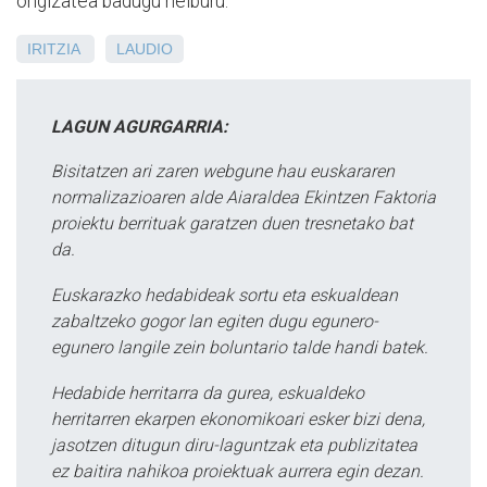
ongizatea badugu helburu.
IRITZIA
LAUDIO
LAGUN AGURGARRIA:
Bisitatzen ari zaren webgune hau euskararen
normalizazioaren alde Aiaraldea Ekintzen Faktoria
proiektu berrituak garatzen duen tresnetako bat
da.
Euskarazko hedabideak sortu eta eskualdean
zabaltzeko gogor lan egiten dugu egunero-
egunero langile zein boluntario talde handi batek.
Hedabide herritarra da gurea, eskualdeko
herritarren ekarpen ekonomikoari esker bizi dena,
jasotzen ditugun diru-laguntzak eta publizitatea
ez baitira nahikoa proiektuak aurrera egin dezan.