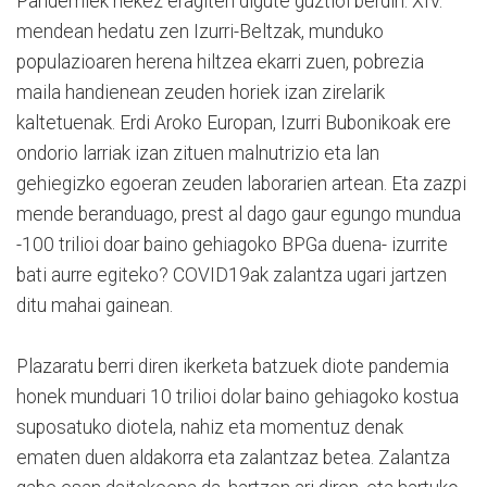
Pandemiek nekez eragiten digute guztioi berdin. XIV.
mendean hedatu zen Izurri-Beltzak, munduko
populazioaren herena hiltzea ekarri zuen, pobrezia
maila handienean zeuden horiek izan zirelarik
kaltetuenak. Erdi Aroko Europan, Izurri Bubonikoak ere
ondorio larriak izan zituen malnutrizio eta lan
gehiegizko egoeran zeuden laborarien artean. Eta zazpi
mende beranduago, prest al dago gaur egungo mundua
-100 trilioi doar baino gehiagoko BPGa duena- izurrite
bati aurre egiteko? COVID19ak zalantza ugari jartzen
ditu mahai gainean.
Plazaratu berri diren ikerketa batzuek diote pandemia
honek munduari 10 trilioi dolar baino gehiagoko kostua
suposatuko diotela, nahiz eta momentuz denak
ematen duen aldakorra eta zalantzaz betea. Zalantza