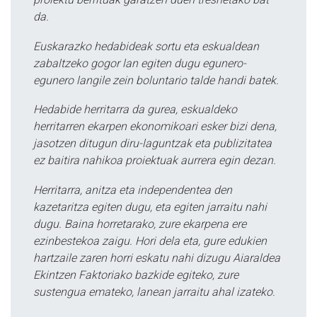
da.
Euskarazko hedabideak sortu eta eskualdean
zabaltzeko gogor lan egiten dugu egunero-
egunero langile zein boluntario talde handi batek.
Hedabide herritarra da gurea, eskualdeko
herritarren ekarpen ekonomikoari esker bizi dena,
jasotzen ditugun diru-laguntzak eta publizitatea
ez baitira nahikoa proiektuak aurrera egin dezan.
Herritarra, anitza eta independentea den
kazetaritza egiten dugu, eta egiten jarraitu nahi
dugu. Baina horretarako, zure ekarpena ere
ezinbestekoa zaigu. Hori dela eta, gure edukien
hartzaile zaren horri eskatu nahi dizugu Aiaraldea
Ekintzen Faktoriako bazkide egiteko, zure
sustengua emateko, lanean jarraitu ahal izateko.