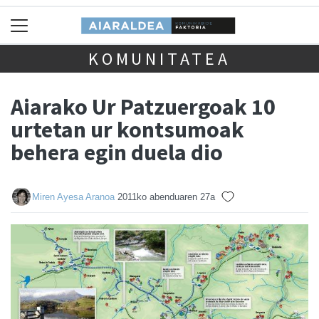
KOMUNITATEA
Aiarako Ur Patzuergoak 10
urtetan ur kontsumoak
behera egin duela dio
Miren Ayesa Aranoa
2011ko abenduaren 27a