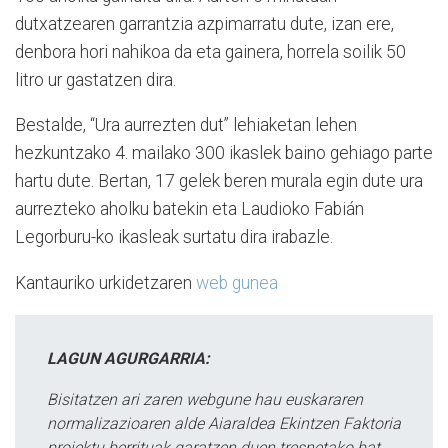
dutxatzearen garrantzia azpimarratu dute, izan ere,
denbora hori nahikoa da eta gainera, horrela soilik 50
litro ur gastatzen dira.
Bestalde, “Ura aurrezten dut” lehiaketan lehen
hezkuntzako 4. mailako 300 ikaslek baino gehiago parte
hartu dute. Bertan, 17 gelek beren murala egin dute ura
aurrezteko aholku batekin eta Laudioko Fabián
Legorburu-ko ikasleak surtatu dira irabazle.
Kantauriko urkidetzaren
web gunea
LAGUN AGURGARRIA:
Bisitatzen ari zaren webgune hau euskararen
normalizazioaren alde Aiaraldea Ekintzen Faktoria
proiektu berrituak garatzen duen tresnetako bat