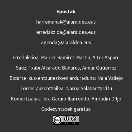
Epostak
harremanak@aiaraldea.eus
erredakzioa@aiaraldea.eus
agenda@aiaraldea.eus
Erredakzioa: Maider Ramirez Martin, Aitor Aspuru
Saez, Txabi Alvarado Bañares, Aimar Gutierrez
Bidarte Ikus-entzunezkoen arduraduna: Naia Vallejo
Torres Zuzentzailea: Naroa Salazar Yarritu
Komertzialak: Iera Garaio Ibarrondo, Amrudin Drljo
Codesyntaxek garatua