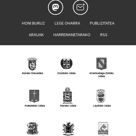
HONI BURUZ
LEGE OHARRA
PUBLIZITATEA
ARAUAK
HARREMANETARAKO
RSS