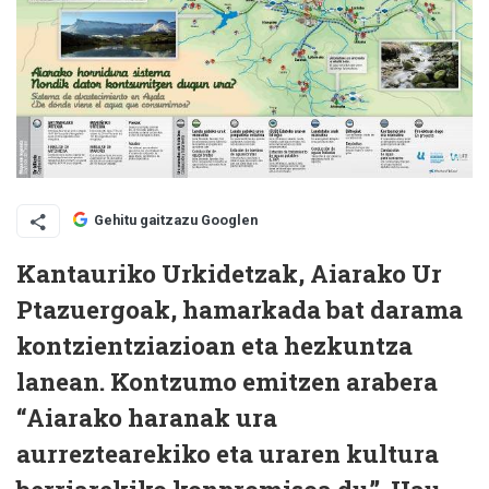
Gehitu gaitzazu Googlen
Kantauriko Urkidetzak, Aiarako Ur
Ptazuergoak, hamarkada bat darama
kontzientziazioan eta hezkuntza
lanean. Kontzumo emitzen arabera
“Aiarako haranak ura
aurreztearekiko eta uraren kultura