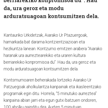
berriarekiko konpromisoa du”. Hau
da, ura geroz eta modu
arduratsuagoan kontsumitzen dela.
Kantauriko Urkidetzak, Aiarako Ur Ptazuergoak,
hamarkada bat darama kontzientziazioan eta
hezkuntza lanean. Kontzumo emitzen arabera “Aiarako
haranak ura aurreztearekiko eta uraren kultura
berriarekiko konpromisoa du”. Hau da, ura geroz eta
modu arduratsuagoan kontsumitzen dela.
Kontsmumoaren beherakada lortzeko Aiarako Ur
Patzuegoak aholkularitza kanpainak eta ikasleentzako
programak egin ditu. Horrela, “5 minutuko aurreztea”
kanpaina abian jarri eta egun gutxi batzuen ondoren,
100 aholku gainditu dira. Aurten 5 minutuan