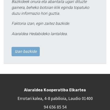
Bazkideek onura eta abantaila ugari dituzte
gainera, beheko botoian klik eginda topatuko
duzu informazio hori guztia.
Faktoria izan, egin zaitez bazkide.
Aiaraldea Hedabideko lantaldea.
Izan bazkide
Aiaraldea Kooperatiba Elkartea
Errotari kalea, 4-8 pabilioia, Laudio 01400
94 656 85 54