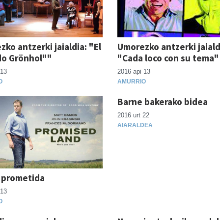
ko antzerki jaialdia: "El
Umorezko antzerki jaiald
o Grönhol""
"Cada loco con su tema"
 13
2016 api 13
O
AMURRIO
Barne bakerako bidea
2016 urt 22
AIARALDEA
a prometida
 13
O