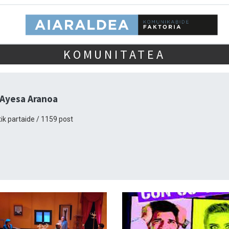
KOMUNITATEA
 Ayesa Aranoa
ik partaide / 1159 post