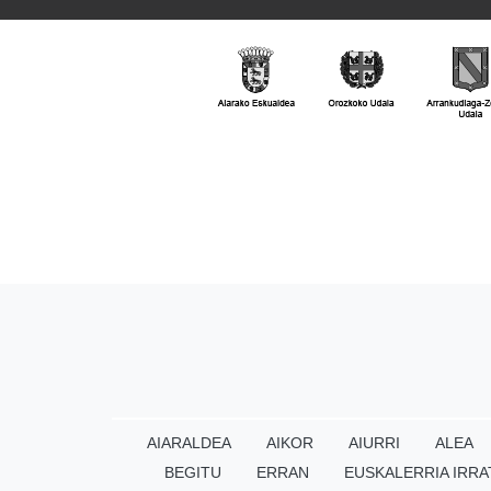
AIARALDEA
AIKOR
AIURRI
ALEA
BEGITU
ERRAN
EUSKALERRIA IRRA