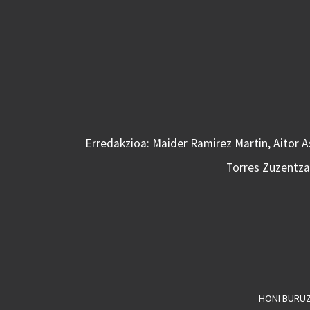
Erredakzioa: Maider Ramirez Martin, Aitor 
Torres Zuzentzai
HONI BURU