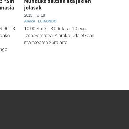
: "Sin
Munduko saltsak eta jakien
mnasia
jolasak
2015 mar 18
AIARA
LUIAONDO
39 90 13
10:00etatik 13:00etara. 10 euro
doako
Izena-ematea: Aiarako Udaletxean
martxoaren 26ra arte.
ango