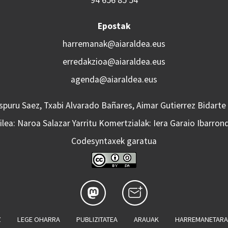
94 656 85 54
Epostak
harremanak@aiaraldea.eus
erredakzioa@aiaraldea.eus
agenda@aiaraldea.eus
Aspuru Saez, Txabi Alvarado Bañares, Aimar Gutierrez Bidarte
lea: Naroa Salazar Yarritu Komertzialak: Iera Garaio Ibarron
Codesyntaxek garatua
Z
LEGE OHARRA
PUBLIZITATEA
ARAUAK
HARREMANETAR