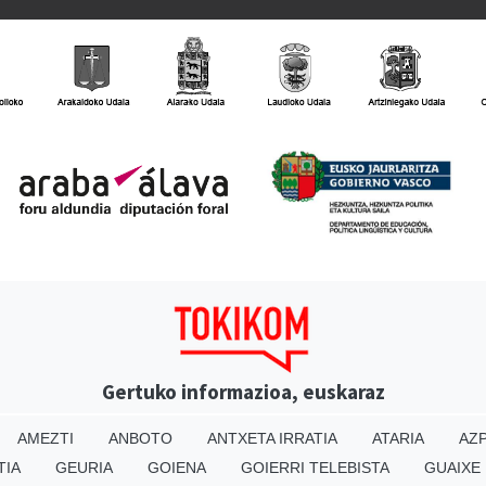
Gertuko informazioa, euskaraz
AMEZTI
ANBOTO
ANTXETA IRRATIA
ATARIA
AZP
TIA
GEURIA
GOIENA
GOIERRI TELEBISTA
GUAIXE