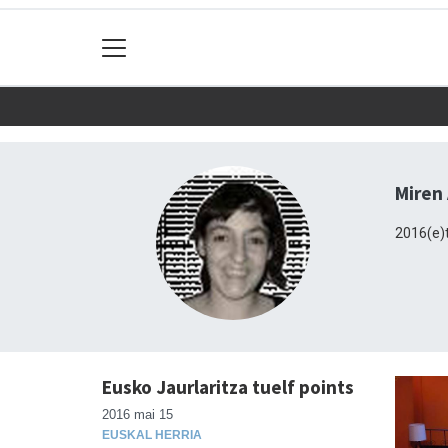
Miren
2016(e)t
Eusko Jaurlaritza tuelf points
2016 mai 15
EUSKAL HERRIA