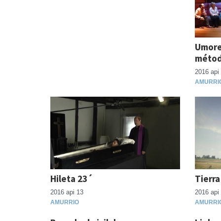
Umorez
métod
2016 api
AMURRI
Hileta 23´
Tierr
2016 api 13
2016 api
AMURRIO
AMURRI