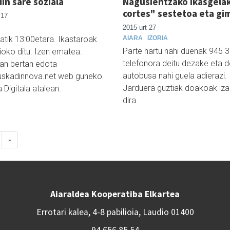
in sare soziala
Nagusientzako ikasgelak
cortes" sestetoa eta gi
 17
2015 urt 27
atik 13:00etara. Ikastaroak
AIARA
IZORIA
Parte hartu nahi duenak 945 
ioko ditu. Izen ematea:
telefonora deitu dezake eta 
an bertan edota
autobusa nahi guela adierazi.
skadinnova.net web guneko
Jarduera guztiak doakoak iz
 Digitala atalean.
dira.
»
Aiaraldea Kooperatiba Elkartea
Errotari kalea, 4-8 pabilioia, Laudio 01400