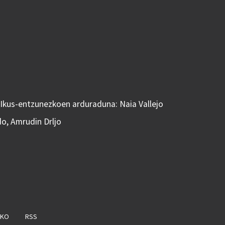
 Ikus-entzunezkoen arduraduna: Naia Vallejo
do, Amrudin Drljo
AKO
RSS