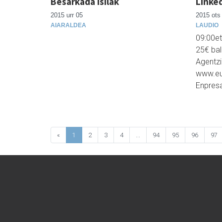
Besarkada isilak
Linked
2015 urr 05
2015 ots
AIARALDEA
LAUDIO
09:00et
25€ bal
Agentzi
www.eu
Enpresa
«
1
2
3
4
...
94
95
96
97