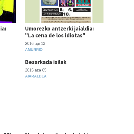
ia:
Umorezko antzerki jaialdia:
"La cena de los idiotas"
2016 api 13
AMURRIO
Besarkada isilak
2015 aza 05
AIARALDEA