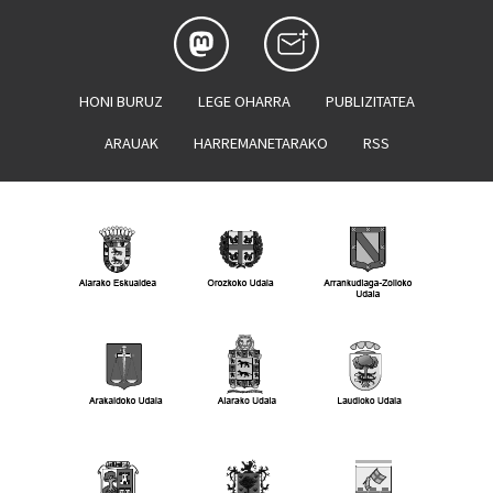
HONI BURUZ
LEGE OHARRA
PUBLIZITATEA
ARAUAK
HARREMANETARAKO
RSS