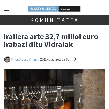
KOMUNITATEA
Irailera arte 32,7 milioi euro
irabazi ditu Vidralak
Miren Ayesa Aranoa
2011ko azaroaren 6a