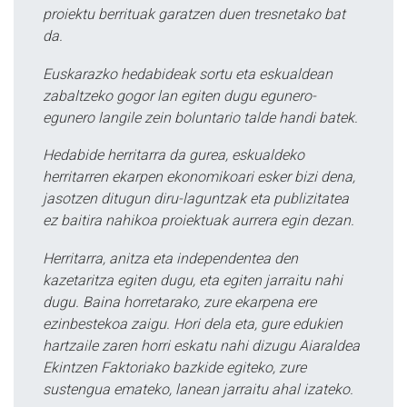
proiektu berrituak garatzen duen tresnetako bat
da.
Euskarazko hedabideak sortu eta eskualdean
zabaltzeko gogor lan egiten dugu egunero-
egunero langile zein boluntario talde handi batek.
Hedabide herritarra da gurea, eskualdeko
herritarren ekarpen ekonomikoari esker bizi dena,
jasotzen ditugun diru-laguntzak eta publizitatea
ez baitira nahikoa proiektuak aurrera egin dezan.
Herritarra, anitza eta independentea den
kazetaritza egiten dugu, eta egiten jarraitu nahi
dugu. Baina horretarako, zure ekarpena ere
ezinbestekoa zaigu. Hori dela eta, gure edukien
hartzaile zaren horri eskatu nahi dizugu Aiaraldea
Ekintzen Faktoriako bazkide egiteko, zure
sustengua emateko, lanean jarraitu ahal izateko.