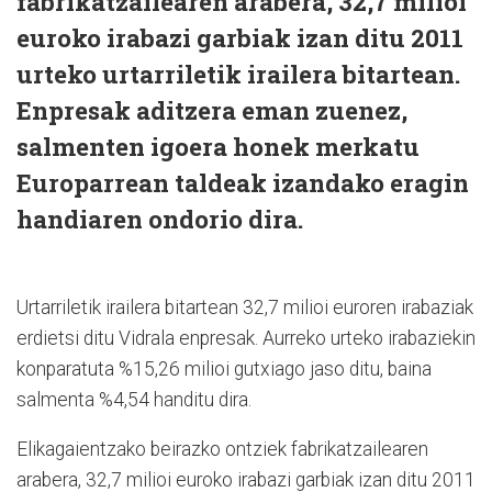
fabrikatzailearen arabera, 32,7 milioi
euroko irabazi garbiak izan ditu 2011
urteko urtarriletik irailera bitartean.
Enpresak aditzera eman zuenez,
salmenten igoera honek merkatu
Europarrean taldeak izandako eragin
handiaren ondorio dira.
Urtarriletik irailera bitartean 32,7 milioi euroren irabaziak
erdietsi ditu Vidrala enpresak. Aurreko urteko irabaziekin
konparatuta %15,26 milioi gutxiago jaso ditu, baina
salmenta %4,54 handitu dira.
Elikagaientzako beirazko ontziek fabrikatzailearen
arabera, 32,7 milioi euroko irabazi garbiak izan ditu 2011