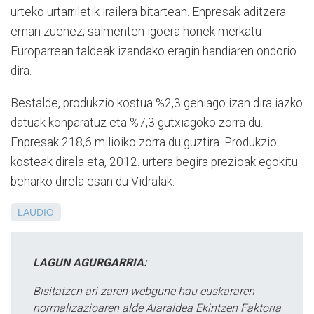
urteko urtarriletik irailera bitartean. Enpresak aditzera
eman zuenez, salmenten igoera honek merkatu
Europarrean taldeak izandako eragin handiaren ondorio
dira.
Bestalde, produkzio kostua %2,3 gehiago izan dira iazko
datuak konparatuz eta %7,3 gutxiagoko zorra du.
Enpresak 218,6 milioiko zorra du guztira. Produkzio
kosteak direla eta, 2012. urtera begira prezioak egokitu
beharko direla esan du Vidralak.
LAUDIO
LAGUN AGURGARRIA:
Bisitatzen ari zaren webgune hau euskararen
normalizazioaren alde Aiaraldea Ekintzen Faktoria