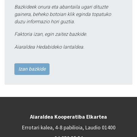
Bazkideek onura eta abantaila ugari dituzte
gainera, beheko botoian klik eginda topatuko
duzu informazio hori guztia.
Faktoria izan, egin zaitez bazkide.
Aiaraldea Hedabideko lantaldea.
Izan bazkide
Aiaraldea Kooperatiba Elkartea
Errotari kalea, 4-8 pabilioia, Laudio 01400