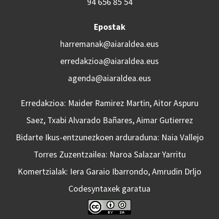
94 656 85 54
Epostak
harremanak@aiaraldea.eus
erredakzioa@aiaraldea.eus
agenda@aiaraldea.eus
Erredakzioa: Maider Ramirez Martin, Aitor Aspuru
Saez, Txabi Alvarado Bañares, Aimar Gutierrez
Bidarte Ikus-entzunezkoen arduraduna: Naia Vallejo
Torres Zuzentzailea: Naroa Salazar Yarritu
Komertzialak: Iera Garaio Ibarrondo, Amrudin Drljo
Codesyntaxek garatua