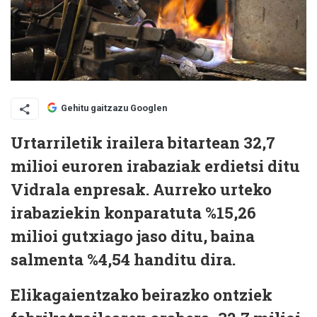
Gehitu gaitzazu Googlen
Urtarriletik irailera bitartean 32,7
milioi euroren irabaziak erdietsi ditu
Vidrala enpresak. Aurreko urteko
irabaziekin konparatuta %15,26
milioi gutxiago jaso ditu, baina
salmenta %4,54 handitu dira.
Elikagaientzako beirazko ontziek