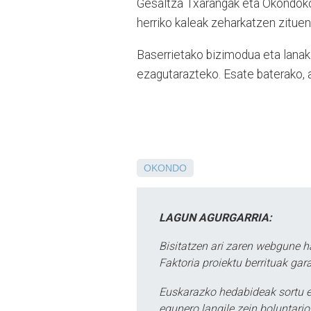
Gesaltza Txarangak eta Okondoko
herriko kaleak zeharkatzen zituen
Baserrietako bizimodua eta lanak
ezagutarazteko. Esate baterako, a
OKONDO
LAGUN AGURGARRIA:
Bisitatzen ari zaren webgune h
Faktoria proiektu berrituak gar
Euskarazko hedabideak sortu e
egunero langile zein boluntario