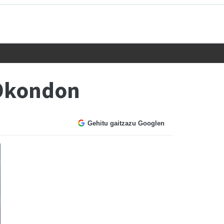
 Okondon
Gehitu gaitzazu Googlen