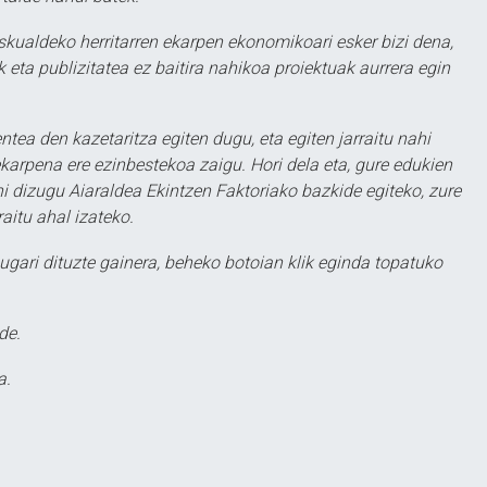
eskualdeko herritarren ekarpen ekonomikoari esker bizi dena,
 eta publizitatea ez baitira nahikoa proiektuak aurrera egin
ntea den kazetaritza egiten dugu, eta egiten jarraitu nahi
karpena ere ezinbestekoa zaigu. Hori dela eta, gure edukien
hi dizugu Aiaraldea Ekintzen Faktoriako bazkide egiteko, zure
aitu ahal izateko.
ugari dituzte gainera, beheko botoian klik eginda topatuko
de.
a.