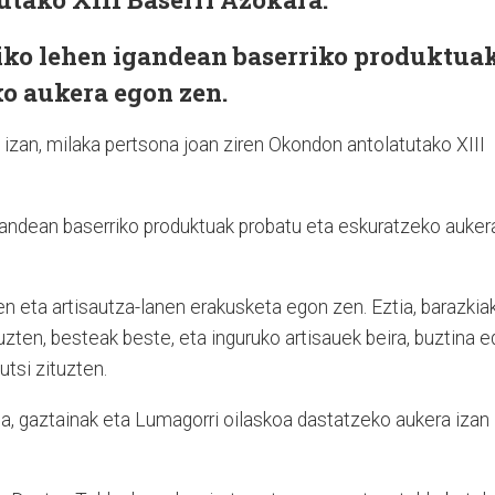
riko lehen igandean baserriko produktua
ko aukera egon zen.
 izan, milaka pertsona joan ziren Okondon antolatutako XIII
igandean baserriko produktuak probatu eta eskuratzeko auker
n eta artisautza-lanen erakusketa egon zen. Eztia, barazkiak
uzten, besteak beste, eta inguruko artisauek beira, buztina 
tsi zituzten.
doa, gaztainak eta Lumagorri oilaskoa dastatzeko aukera izan