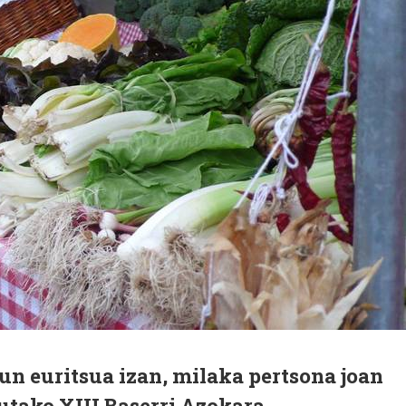
un euritsua izan, milaka pertsona joan
utako XIII Baserri Azokara.