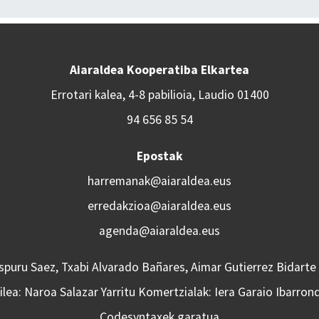
Aiaraldea Kooperatiba Elkartea
Errotari kalea, 4-8 pabilioia, Laudio 01400
94 656 85 54
Epostak
harremanak@aiaraldea.eus
erredakzioa@aiaraldea.eus
agenda@aiaraldea.eus
Aspuru Saez, Txabi Alvarado Bañares, Aimar Gutierrez Bidarte
lea: Naroa Salazar Yarritu Komertzialak: Iera Garaio Ibarron
Codesyntaxek garatua