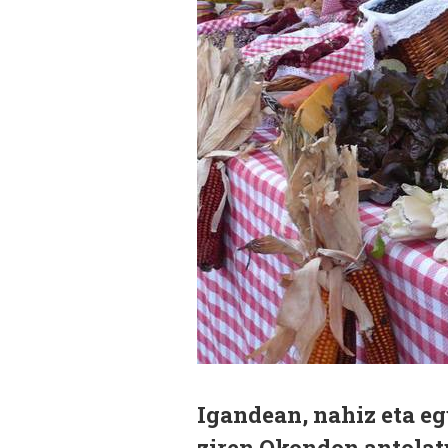
Igandean, nahiz eta eg
ziren Okondon antolat