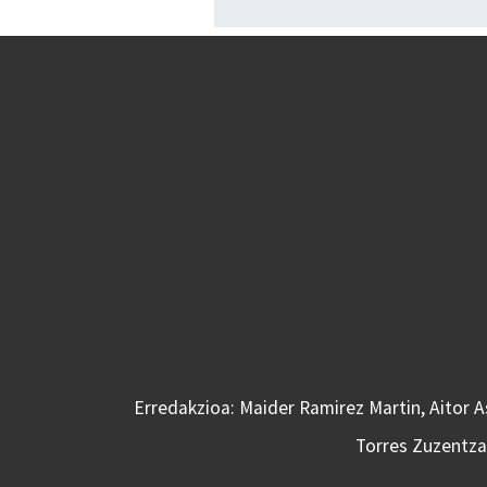
Erredakzioa: Maider Ramirez Martin, Aitor 
Torres Zuzentzai