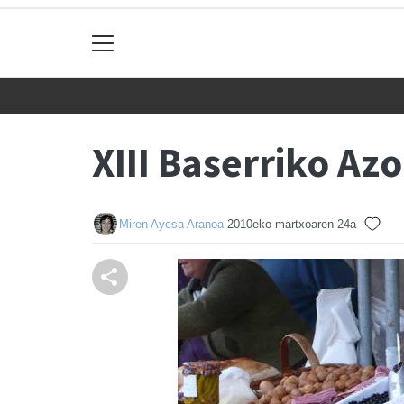
XIII Baserriko A
Miren Ayesa Aranoa
2010eko martxoaren 24a