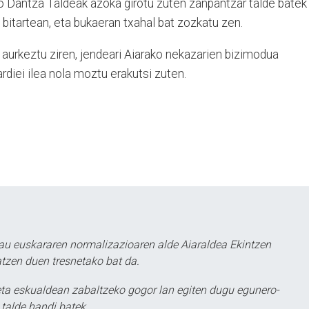
 Dantza Taldeak azoka girotu zuten zanpantzar talde batek
 bitartean, eta bukaeran txahal bat zozkatu zen.
 aurkeztu ziren, jendeari Aiarako nekazarien bizimodua
rdiei ilea nola moztu erakutsi zuten.
au euskararen normalizazioaren alde Aiaraldea Ekintzen
atzen duen tresnetako bat da.
ta eskualdean zabaltzeko gogor lan egiten dugu egunero-
 talde handi batek.