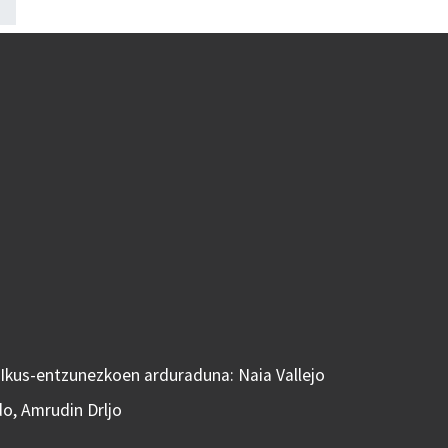
 Ikus-entzunezkoen arduraduna: Naia Vallejo
do, Amrudin Drljo