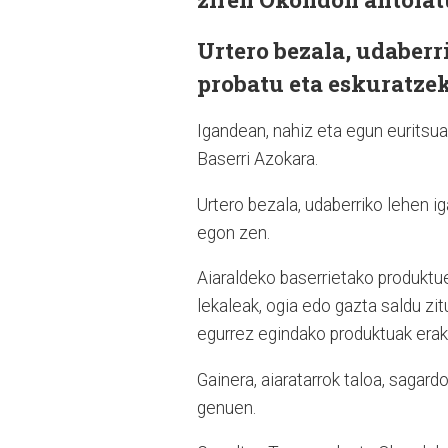
Urtero bezala, udaber
probatu eta eskuratze
Igandean, nahiz eta egun euritsua
Baserri Azokara.
Urtero bezala, udaberriko lehen 
egon zen.
Aiaraldeko baserrietako produktue
lekaleak, ogia edo gazta saldu zit
egurrez egindako produktuak eraku
Gainera, aiaratarrok taloa, sagar
genuen.