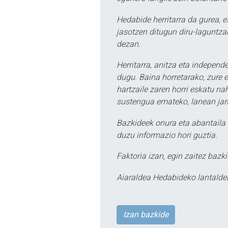
Hedabide herritarra da gurea, 
jasotzen ditugun diru-laguntzak
dezan.
Herritarra, anitza eta independe
dugu. Baina horretarako, zure e
hartzaile zaren horri eskatu na
sustengua emateko, lanean jarr
Bazkideek onura eta abantaila 
duzu informazio hori guztia.
Faktoria izan, egin zaitez bazki
Aiaraldea Hedabideko lantalde
Izan bazkide