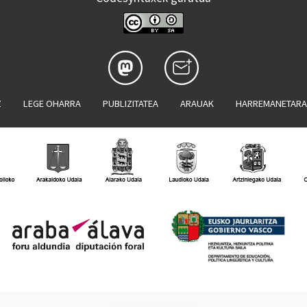
Z
LEGE OHARRA
PUBLIZITATEA
ARAUAK
HARREMANETAR