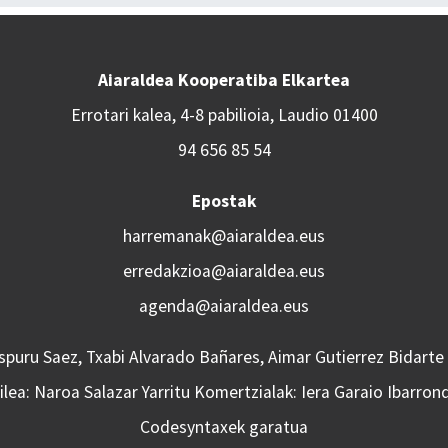
Aiaraldea Kooperatiba Elkartea
Errotari kalea, 4-8 pabilioia, Laudio 01400
94 656 85 54
Epostak
harremanak@aiaraldea.eus
erredakzioa@aiaraldea.eus
agenda@aiaraldea.eus
Aspuru Saez, Txabi Alvarado Bañares, Aimar Gutierrez Bidarte
lea: Naroa Salazar Yarritu Komertzialak: Iera Garaio Ibarron
Codesyntaxek garatua