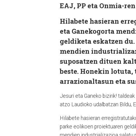
EAJ, PP eta Onmia-ren
Hilabete hasieran erre
eta Ganekogorta mendi
geldiketa eskatzen du.
mendien industrializaz
suposatzen dituen kalt
beste. Honekin lotuta,
arrazionaltasun eta su
Jesuri eta Ganeko bizirik! taldea
atzo Laudioko udalbatzan Bildu, 
Hilabete hasieran erregistratuta
parke eolikoen proiektuaren geldi
mendien industrializazioa salatu 