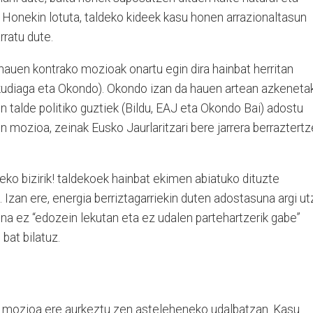
. Honekin lotuta, taldeko kideek kasu honen arrazionaltasun
rratu dute.
hauen kontrako mozioak onartu egin dira hainbat herritan
kudiaga eta Okondo). Okondo izan da hauen artean azkeneta
 talde politiko guztiek (Bildu, EAJ eta Okondo Bai) adostu
 mozioa, zeinak Eusko Jaurlaritzari bere jarrera berraztert
ko bizirik! taldekoek hainbat ekimen abiatuko dituzte
 Izan ere, energia berriztagarriekin duten adostasuna argi ut
aina ez “edozein lekutan eta ez udalen partehartzerik gabe”
bat bilatuz.
o mozioa ere aurkeztu zen asteleheneko udalbatzan. Kasu