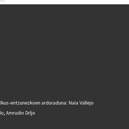
 Ikus-entzunezkoen arduraduna: Naia Vallejo
do, Amrudin Drljo