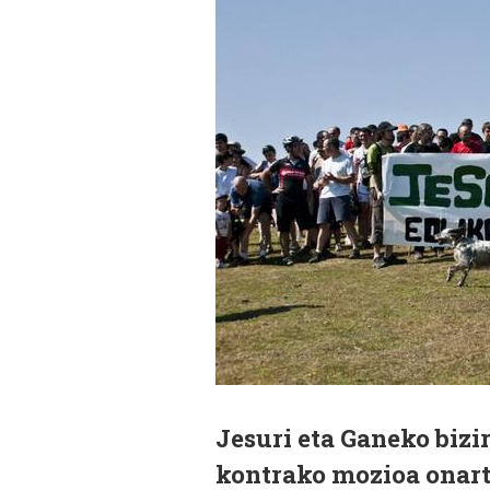
Jesuri eta Ganeko bizi
kontrako mozioa onart