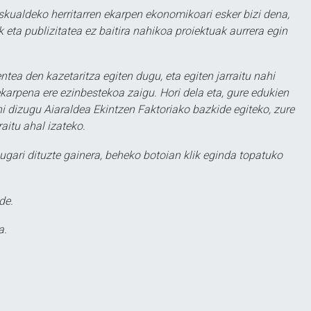
eskualdeko herritarren ekarpen ekonomikoari esker bizi dena,
 eta publizitatea ez baitira nahikoa proiektuak aurrera egin
ntea den kazetaritza egiten dugu, eta egiten jarraitu nahi
karpena ere ezinbestekoa zaigu. Hori dela eta, gure edukien
hi dizugu Aiaraldea Ekintzen Faktoriako bazkide egiteko, zure
aitu ahal izateko.
ugari dituzte gainera, beheko botoian klik eginda topatuko
de.
a.