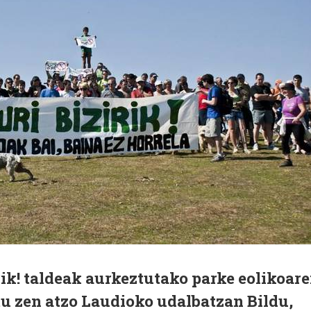
rik! taldeak aurkeztutako parke eolikoar
u zen atzo Laudioko udalbatzan Bildu,