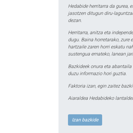
Hedabide herritarra da gurea, 
jasotzen ditugun diru-laguntzak
dezan.
Herritarra, anitza eta independe
dugu. Baina horretarako, zure e
hartzaile zaren horri eskatu na
sustengua emateko, lanean jarr
Bazkideek onura eta abantaila 
duzu informazio hori guztia.
Faktoria izan, egin zaitez bazki
Aiaraldea Hedabideko lantalde
Izan bazkide