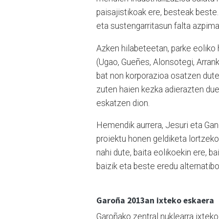
paisajistikoak ere, besteak beste
eta sustengarritasun falta azpima
Azken hilabeteetan, parke eoliko 
(Ugao, Gueñes, Alonsotegi, Arran
bat non korporazioa osatzen duten
zuten haien kezka adierazten duen
eskatzen dion.
Hemendik aurrera, Jesuri eta Gane
proiektu honen geldiketa lortzeko.
nahi dute, baita eolikoekin ere, b
baizik eta beste eredu alternatibo 
Garoña 2013an ixteko eskaera
Garoñako zentral nuklearra ixtek