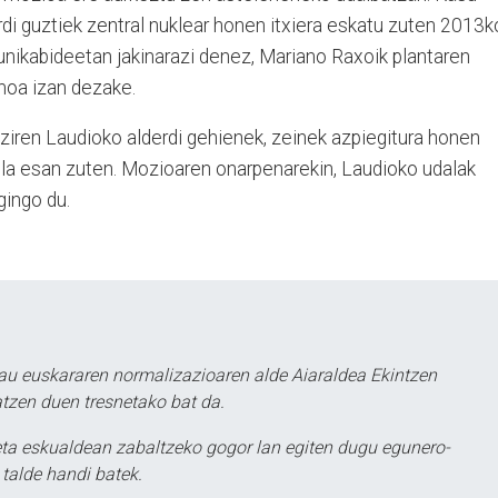
rdi guztiek zentral nuklear honen itxiera eskatu zuten 2013k
unikabideetan jakinarazi denez, Mariano Raxoik plantaren
moa izan dezake.
ziren Laudioko alderdi gehienek, zeinek azpiegitura honen
ela esan zuten. Mozioaren onarpenarekin, Laudioko udalak
gingo du.
au euskararen normalizazioaren alde Aiaraldea Ekintzen
atzen duen tresnetako bat da.
ta eskualdean zabaltzeko gogor lan egiten dugu egunero-
 talde handi batek.