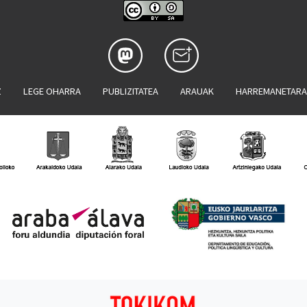
Z
LEGE OHARRA
PUBLIZITATEA
ARAUAK
HARREMANETAR