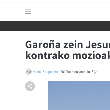
Garoña zein Jesu
kontrako mozioak
Noemi Bergantiños
2012ko otsailaren 1a