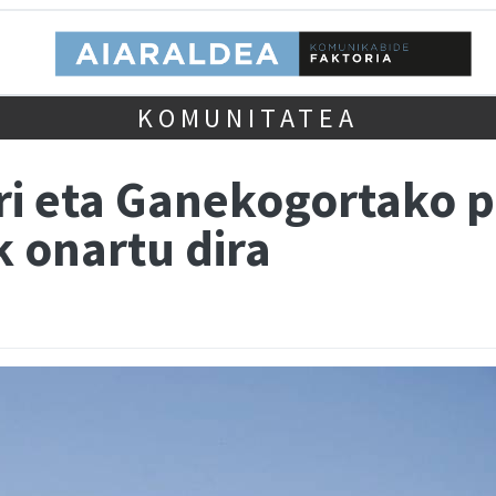
KOMUNITATEA
ri eta Ganekogortako p
 onartu dira