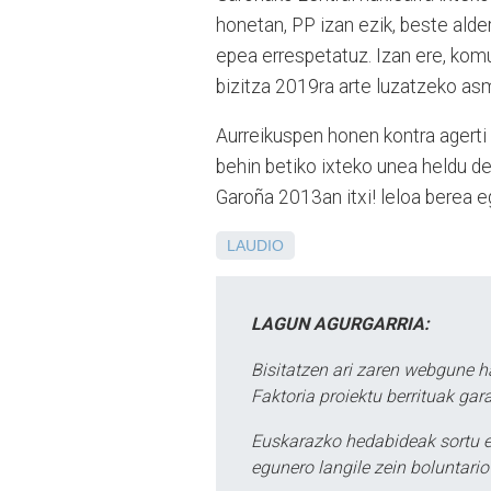
honetan, PP izan ezik, beste alde
epea errespetatuz. Izan ere, kom
bizitza 2019ra arte luzatzeko as
Aurreikuspen honen kontra agerti 
behin betiko ixteko unea heldu d
Garoña 2013an itxi! leloa berea e
LAUDIO
LAGUN AGURGARRIA:
Bisitatzen ari zaren webgune h
Faktoria proiektu berrituak gar
Euskarazko hedabideak sortu e
egunero langile zein boluntario