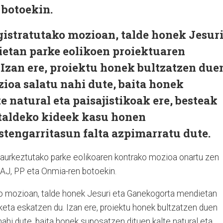
 botoekin.
gistratutako mozioan, talde honek Jesur
etan parke eolikoen proiektuaren
 Izan ere, proiektu honek bultzatzen due
ioa salatu nahi dute, baita honek
e natural eta paisajistikoak ere, besteak
 taldeko kideek kasu honen
stengarritasun falta azpimarratu dute.
k aurkeztutako parke eolikoaren kontrako mozioa onartu zen
EAJ, PP eta Onmia-ren botoekin.
ko mozioan, talde honek Jesuri eta Ganekogorta mendietan
keta eskatzen du. Izan ere, proiektu honek bultzatzen duen
nahi dute, baita honek suposatzen dituen kalte natural eta