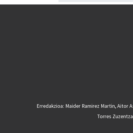
Erredakzioa: Maider Ramirez Martin, Aitor 
Torres Zuzentzai