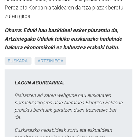
Perez eta Konpainia taldearen dantza-plazak berotu
zuten giroa.
Oharra: Eduki hau bazkideei esker plazaratu da,
Artziniegako Udalak tokiko euskarazko hedabide
bakarra ekonomikoki ez babestea erabaki baitu.
EUSKARA
ARTZINIEGA
LAGUN AGURGARRIA:
Bisitatzen ari zaren webgune hau euskararen
normalizazioaren alde Aiaraldea Ekintzen Faktoria
proiektu berrituak garatzen duen tresnetako bat
da.
Euskarazko hedabideak sortu eta eskualdean