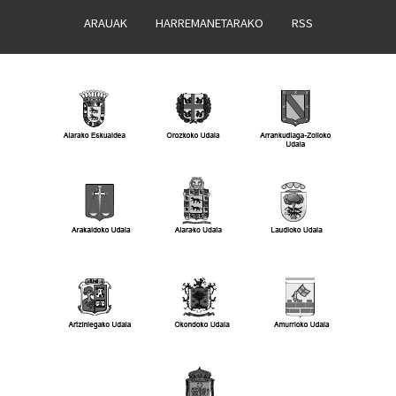
ARAUAK
HARREMANETARAKO
RSS