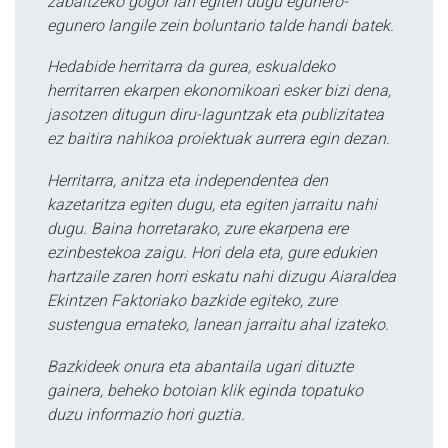
zabaltzeko gogor lan egiten dugu egunero-
egunero langile zein boluntario talde handi batek.
Hedabide herritarra da gurea, eskualdeko
herritarren ekarpen ekonomikoari esker bizi dena,
jasotzen ditugun diru-laguntzak eta publizitatea
ez baitira nahikoa proiektuak aurrera egin dezan.
Herritarra, anitza eta independentea den
kazetaritza egiten dugu, eta egiten jarraitu nahi
dugu. Baina horretarako, zure ekarpena ere
ezinbestekoa zaigu. Hori dela eta, gure edukien
hartzaile zaren horri eskatu nahi dizugu Aiaraldea
Ekintzen Faktoriako bazkide egiteko, zure
sustengua emateko, lanean jarraitu ahal izateko.
Bazkideek onura eta abantaila ugari dituzte
gainera, beheko botoian klik eginda topatuko
duzu informazio hori guztia.