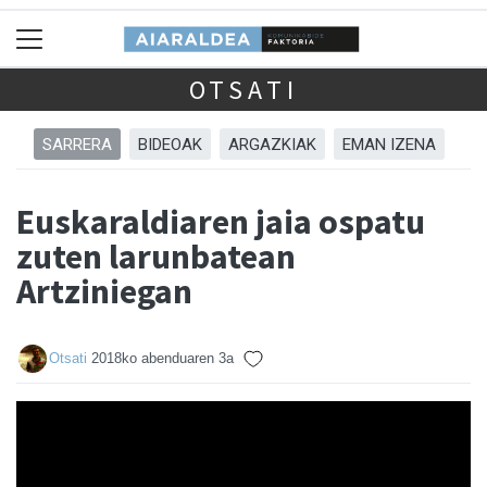
OTSATI
SARRERA
BIDEOAK
ARGAZKIAK
EMAN IZENA
Euskaraldiaren jaia ospatu
zuten larunbatean
Artziniegan
Otsati
2018ko abenduaren 3a