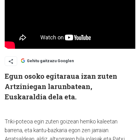
Gehitu gaitzazu Googlen
Egun osoko egitaraua izan zuten
Artziniegan larunbatean,
Euskaraldia dela eta.
Triki-poteoa egin zuten goizean herriko kaleetan
barrena, eta kantu-bazkaria egon zen jarraian.
Arratsaldean, aldiz, altxorraren bila jolasak eta Patxi