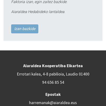
Faktoria izan, egin zaitez bazkide.
Aiaraldea Hedabideko lantaldea.
Izan bazkide
Aiaraldea Kooperatiba Elkartea
Errotari kalea, 4-8 pabilioia, Laudio 01400
94 656 85 54
Epostak
harremanak@aiaraldea.eus