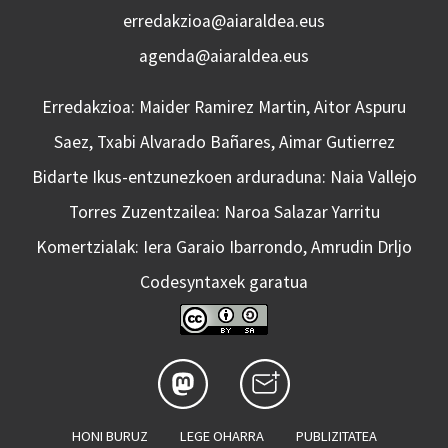
erredakzioa@aiaraldea.eus
agenda@aiaraldea.eus
Erredakzioa: Maider Ramirez Martin, Aitor Aspuru
Saez, Txabi Alvarado Bañares, Aimar Gutierrez
Bidarte Ikus-entzunezkoen arduraduna: Naia Vallejo
Torres Zuzentzailea: Naroa Salazar Yarritu
Komertzialak: Iera Garaio Ibarrondo, Amrudin Drljo
Codesyntaxek garatua
HONI BURUZ
LEGE OHARRA
PUBLIZITATEA