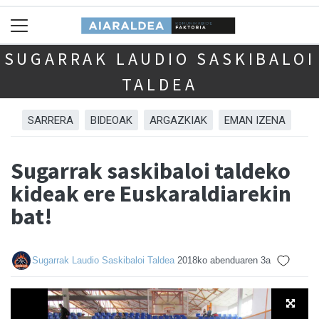
SUGARRAK LAUDIO SASKIBALOI
TALDEA
SARRERA
BIDEOAK
ARGAZKIAK
EMAN IZENA
Sugarrak saskibaloi taldeko
kideak ere Euskaraldiarekin
bat!
Sugarrak Laudio Saskibaloi Taldea
2018ko abenduaren 3a