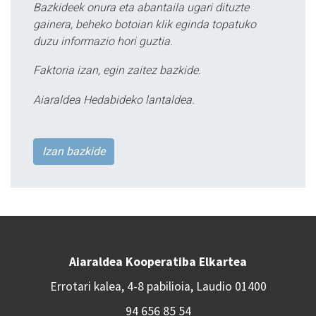
Bazkideek onura eta abantaila ugari dituzte
gainera, beheko botoian klik eginda topatuko
duzu informazio hori guztia.
Faktoria izan, egin zaitez bazkide.
Aiaraldea Hedabideko lantaldea.
Izan bazkide
Aiaraldea Kooperatiba Elkartea
Errotari kalea, 4-8 pabilioia, Laudio 01400
94 656 85 54