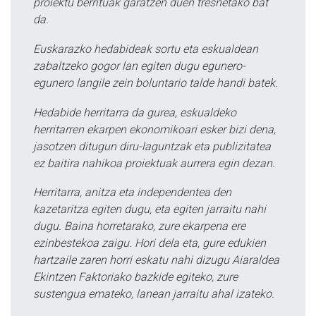
proiektu berrituak garatzen duen tresnetako bat
da.
Euskarazko hedabideak sortu eta eskualdean
zabaltzeko gogor lan egiten dugu egunero-
egunero langile zein boluntario talde handi batek.
Hedabide herritarra da gurea, eskualdeko
herritarren ekarpen ekonomikoari esker bizi dena,
jasotzen ditugun diru-laguntzak eta publizitatea
ez baitira nahikoa proiektuak aurrera egin dezan.
Herritarra, anitza eta independentea den
kazetaritza egiten dugu, eta egiten jarraitu nahi
dugu. Baina horretarako, zure ekarpena ere
ezinbestekoa zaigu. Hori dela eta, gure edukien
hartzaile zaren horri eskatu nahi dizugu Aiaraldea
Ekintzen Faktoriako bazkide egiteko, zure
sustengua emateko, lanean jarraitu ahal izateko.