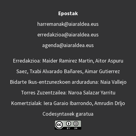
Epostak
harremanak@aiaraldea.eus
erredakzioa@aiaraldea.eus
agenda@aiaraldea.eus
Erredakzioa: Maider Ramirez Martin, Aitor Aspuru
Saez, Txabi Alvarado Bañares, Aimar Gutierrez
Bidarte Ikus-entzunezkoen arduraduna: Naia Vallejo
Torres Zuzentzailea: Naroa Salazar Yarritu
Komertzialak: Iera Garaio Ibarrondo, Amrudin Drljo
Codesyntaxek garatua