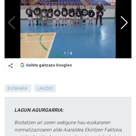
Gehitu gaitzazu Googlen
EUSKARA
LAUDIO
LAGUN AGURGARRIA:
Bisitatzen ari zaren webgune hau euskararen
normalizazioaren alde Aiaraldea Ekintzen Faktoria