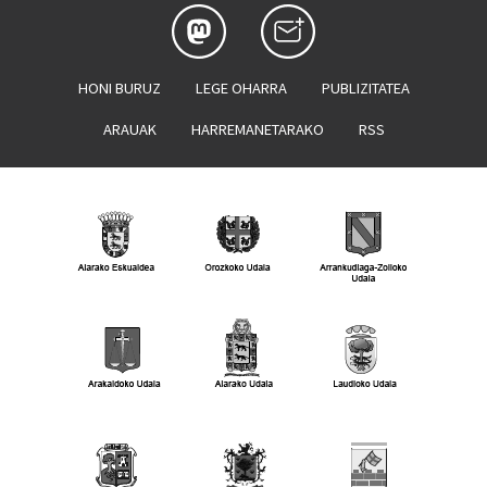
HONI BURUZ
LEGE OHARRA
PUBLIZITATEA
ARAUAK
HARREMANETARAKO
RSS