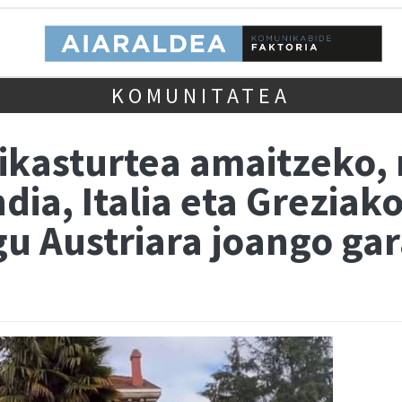
KOMUNITATEA
ikasturtea amaitzeko,
ia, Italia eta Greziako
 gu Austriara joango ga