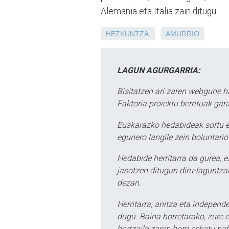
Alemania eta Italia zain ditugu.
HEZKUNTZA
AMURRIO
LAGUN AGURGARRIA:
Bisitatzen ari zaren webgune h
Faktoria proiektu berrituak gar
Euskarazko hedabideak sortu e
egunero langile zein boluntario
Hedabide herritarra da gurea, 
jasotzen ditugun diru-laguntzak
dezan.
Herritarra, anitza eta independe
dugu. Baina horretarako, zure e
hartzaile zaren horri eskatu na