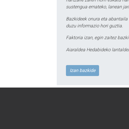
sustengua emateko, lanean jarr
Bazkideek onura eta abantaila 
duzu informazio hori guztia.
Faktoria izan, egin zaitez bazki
Aiaraldea Hedabideko lantalde
Izan bazkide