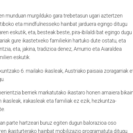
aren munduan murgilduko gara trebetasun ugari aztertzen
tiboko eta mindfulnesseko hainbat jarduera egingo ditugu
en eskutik, eta, besteak beste, pira-ibilaldi bat egingo dugu
tariak gure ikastetxeko familiekin hartuko dute ostatu, eta
zia, eta, jakina, tradizioa denez, Amurrio eta Aiaraldea
ilien eskutik.
ntzako 6. mailako ikasleak, Austriako paisaia zoragarriak e
gu.
perientzia berriek markatutako ikastaro honen amaiera bikai
 ikasleak, irakasleak eta familiak ez ezik, hezkuntza-
te.
an parte hartzeari buruz egiten dugun balorazioa oso
rren ikasturterako hainbat mobilizazio programatuta ditugu.