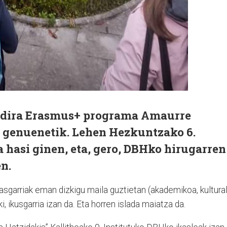
e dira Erasmus+ programa Amaurre
i genuenetik. Lehen Hezkuntzako 6.
a hasi ginen, eta, gero, DBHko hirugarren
n.
sgarriak eman dizkigu maila guztietan (akademikoa, kultural
i, ikusgarria izan da. Eta horren islada maiatza da.