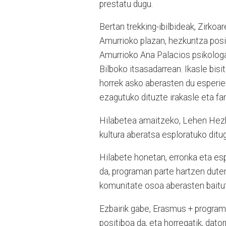
prestatu dugu.
Bertan trekking-ibilbideak, Zirko
Amurrioko plazan, hezkuntza posi
Amurrioko Ana Palacios psikologar
Bilboko itsasadarrean. Ikasle bisi
horrek asko aberasten du esperient
ezagutuko dituzte irakasle eta fam
Hilabetea amaitzeko, Lehen Hezku
kultura aberatsa esploratuko ditu
Hilabete honetan, erronka eta es
da, programan parte hartzen duten
komunitate osoa aberasten baitu
Ezbairik gabe, Erasmus + program
positiboa da, eta horregatik, dato