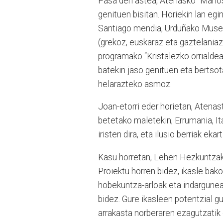
Pasa den astea, Atenasko “Manos 
genituen bisitan. Horiekin lan eg
Santiago mendia, Urduñako Museoa 
(grekoz, euskaraz eta gaztelaniaz
programako “Kristalezko orrialdea
batekin jaso genituen eta bertsot
helarazteko asmoz.
Joan-etorri eder horietan, Atenast
betetako maletekin; Errumania, Ital
iristen dira, eta ilusio berriak ekar
Kasu horretan, Lehen Hezkuntzako
Proiektu horren bidez, ikasle bak
hobekuntza-arloak eta indarguneak
bidez. Gure ikasleen potentzial 
arrakasta norberaren ezagutzatik