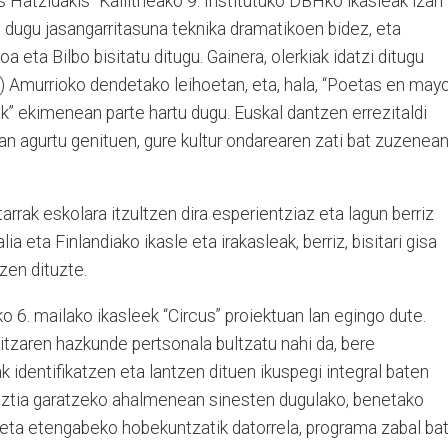
Hatzidakis” Kallitheako 9. Institutuko DBHko ikasleak izan
in dugu jasangarritasuna teknika dramatikoen bidez, eta
eta Bilbo bisitatu ditugu. Gainera, olerkiak idatzi ditugu
) Amurrioko dendetako leihoetan, eta, hala, “Poetas en mayo
k” ekimenean parte hartu dugu. Euskal dantzen errezitaldi
an agurtu genituen, gure kultur ondarearen zati bat zuzenea
arrak eskolara itzultzen dira esperientziaz eta lagun berriz
ia eta Finlandiako ikasle eta irakasleak, berriz, bisitari gisa
tzen dituzte.
 6. mailako ikasleek “Circus” proiektuan lan egingo dute.
oitzaren hazkunde pertsonala bultzatu nahi da, bere
 identifikatzen eta lantzen dituen ikuspegi integral baten
guztia garatzeko ahalmenean sinesten dugulako, benetako
 eta etengabeko hobekuntzatik datorrela, programa zabal ba