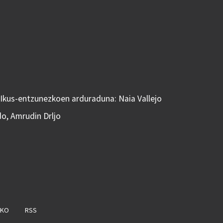
 Ikus-entzunezkoen arduraduna: Naia Vallejo
do, Amrudin Drljo
AKO
RSS