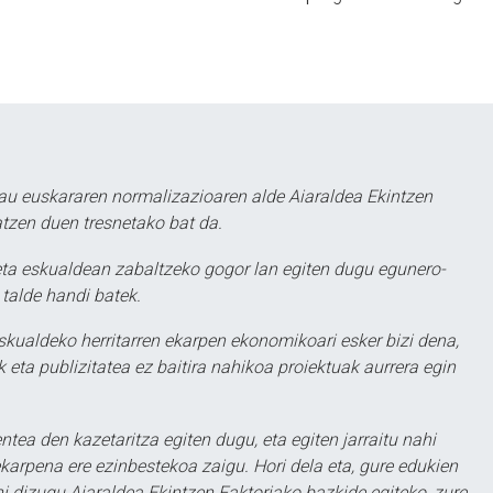
au euskararen normalizazioaren alde Aiaraldea Ekintzen
atzen duen tresnetako bat da.
ta eskualdean zabaltzeko gogor lan egiten dugu egunero-
 talde handi batek.
eskualdeko herritarren ekarpen ekonomikoari esker bizi dena,
 eta publizitatea ez baitira nahikoa proiektuak aurrera egin
ntea den kazetaritza egiten dugu, eta egiten jarraitu nahi
karpena ere ezinbestekoa zaigu. Hori dela eta, gure edukien
hi dizugu Aiaraldea Ekintzen Faktoriako bazkide egiteko, zure