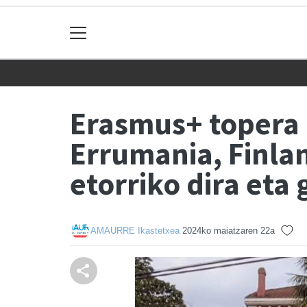
Erasmus+ topera 
Errumania, Finland
etorriko dira eta
AMAURRE Ikastetxea
2024ko maiatzaren 22a