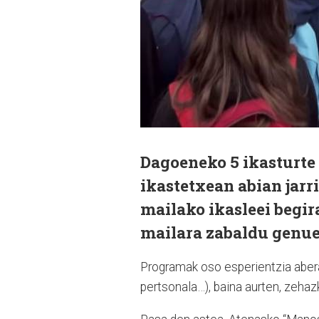
Dagoeneko 5 ikasturt
ikastetxean abian jarr
mailako ikasleei begir
mailara zabaldu genue
Programak oso esperientzia abera
pertsonala…), baina aurten, zehazk