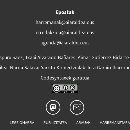
Epostak
harremanak@aiaraldea.eus
erredakzioa@aiaraldea.eus
agenda@aiaraldea.eus
Aspuru Saez, Txabi Alvarado Bañares, Aimar Gutierrez Bidarte
lea: Naroa Salazar Yarritu Komertzialak: Iera Garaio Ibarron
Codesyntaxek garatua
Z
LEGE OHARRA
PUBLIZITATEA
ARAUAK
HARREMANETAR