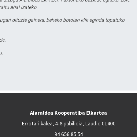
aitu ahal izateko.
ugari dituzte gainera, beheko botoian klik eginda topatuko
de.
a.
Aiaraldea Kooperatiba Elkartea
Errotari kalea, 4-8 pabilioia, Laudio 01400
94 656 85 54