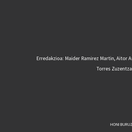
Erredakzioa: Maider Ramirez Martin, Aitor 
Torres Zuzentzai
HONI BURU