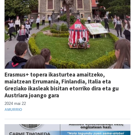
Erasmus+ topera ikasturtea amaitzeko,
maiatzean Errumania, Finlandia, Italia eta
Greziako ikasleak bisitan etorriko dira eta gu
Austriara joango gara
2024 mai 22
AMURRIO