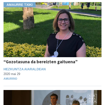
AMAURRE TXIKI
“Gozotasuna da bereizten gaituena”
HEZKUNTZA AIARALDEAN
2020 mai 29
AMURRIO