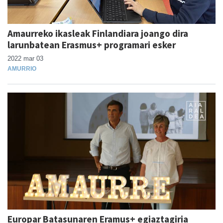
Amaurreko ikasleak Finlandiara joango dira
larunbatean Erasmus+ programari esker
2022 mar 03
AMURRIO
Europar Batasunaren Eramus+ egiaztagiria