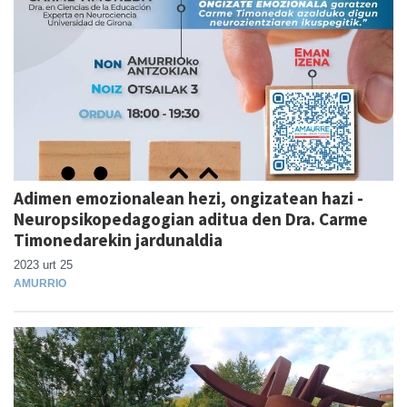
Adimen emozionalean hezi, ongizatean hazi -
Neuropsikopedagogian aditua den Dra. Carme
Timonedarekin jardunaldia
2023 urt 25
AMURRIO