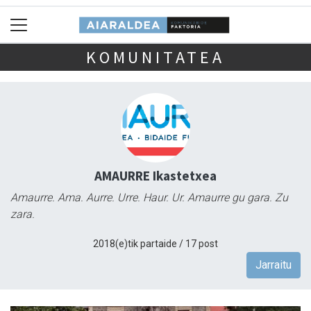
KOMUNITATEA
AMAURRE Ikastetxea
Amaurre. Ama. Aurre. Urre. Haur. Ur. Amaurre gu gara. Zu
zara.
2018(e)tik partaide / 17 post
Jarraitu