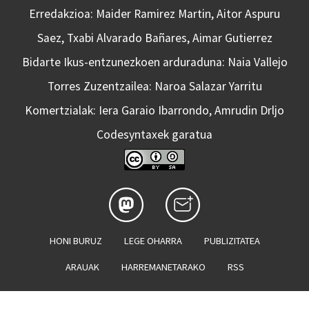
Erredakzioa: Maider Ramirez Martin, Aitor Aspuru
Saez, Txabi Alvarado Bañares, Aimar Gutierrez
Bidarte Ikus-entzunezkoen arduraduna: Naia Vallejo
Torres Zuzentzailea: Naroa Salazar Yarritu
Komertzialak: Iera Garaio Ibarrondo, Amrudin Drljo
Codesyntaxek garatua
HONI BURUZ
LEGE OHARRA
PUBLIZITATEA
ARAUAK
HARREMANETARAKO
RSS