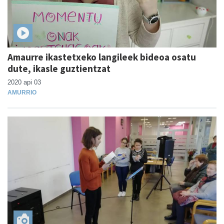
Amaurre ikastetxeko langileek bideoa osatu
dute, ikasle guztientzat
2020 api 03
AMURRIO