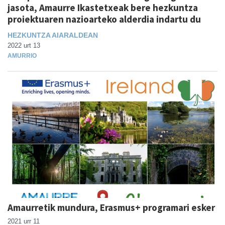
jasota, Amaurre Ikastetxeak bere hezkuntza
proiektuaren nazioarteko alderdia indartu du
HEZKUNTZA AIARALDEAN
2022 urt 13
AMURRIO
Amaurretik mundura, Erasmus+ programari esker
2021 urr 11