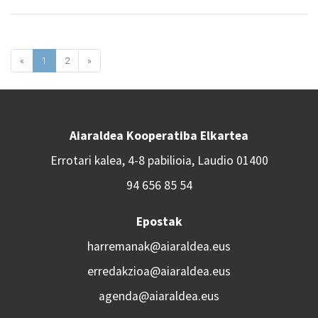
«
1
2
»
Aiaraldea Kooperatiba Elkartea
Errotari kalea, 4-8 pabilioia, Laudio 01400
94 656 85 54
Epostak
harremanak@aiaraldea.eus
erredakzioa@aiaraldea.eus
agenda@aiaraldea.eus