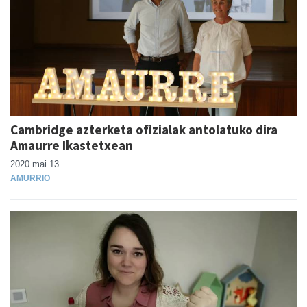
Cambridge azterketa ofizialak antolatuko dira
Amaurre Ikastetxean
2020 mai 13
AMURRIO