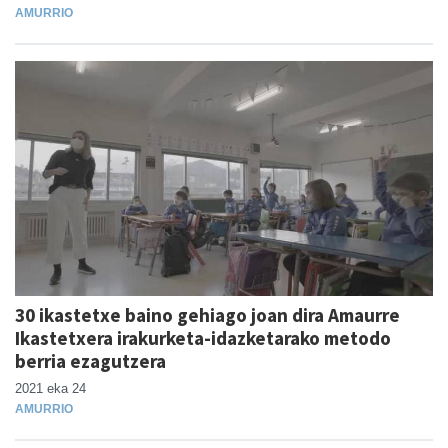
AMURRIO
30 ikastetxe baino gehiago joan dira Amaurre
Ikastetxera irakurketa-idazketarako metodo
berria ezagutzera
2021 eka 24
AMURRIO