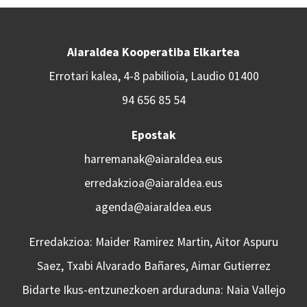
Aiaraldea Kooperatiba Elkartea
Errotari kalea, 4-8 pabilioia, Laudio 01400
94 656 85 54
Epostak
harremanak@aiaraldea.eus
erredakzioa@aiaraldea.eus
agenda@aiaraldea.eus
Erredakzioa: Maider Ramirez Martin, Aitor Aspuru
Saez, Txabi Alvarado Bañares, Aimar Gutierrez
Bidarte Ikus-entzunezkoen arduraduna: Naia Vallejo