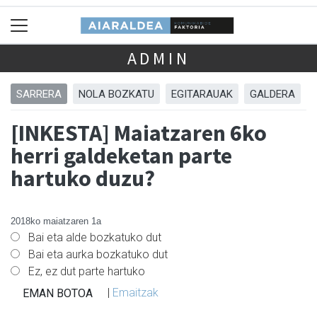
ADMIN
SARRERA
NOLA BOZKATU
EGITARAUAK
GALDERA
[INKESTA] Maiatzaren 6ko
herri galdeketan parte
hartuko duzu?
2018ko maiatzaren 1a
Bai eta alde bozkatuko dut
Bai eta aurka bozkatuko dut
Ez, ez dut parte hartuko
|
Emaitzak