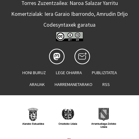
Torres Zuzentzailea: Naroa Salazar Yarritu
Komertzialak: Iera Garaio Ibarrondo, Amrudin Drljo
Codesyntaxek garatua
HONI BURUZ
LEGE OHARRA
PUBLIZITATEA
ARAUAK
HARREMANETARAKO
RSS