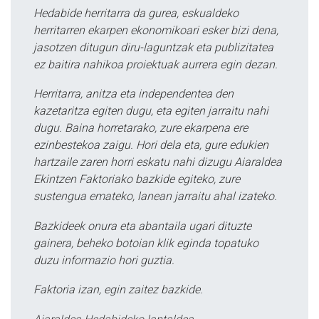
Hedabide herritarra da gurea, eskualdeko
herritarren ekarpen ekonomikoari esker bizi dena,
jasotzen ditugun diru-laguntzak eta publizitatea
ez baitira nahikoa proiektuak aurrera egin dezan.
Herritarra, anitza eta independentea den
kazetaritza egiten dugu, eta egiten jarraitu nahi
dugu. Baina horretarako, zure ekarpena ere
ezinbestekoa zaigu. Hori dela eta, gure edukien
hartzaile zaren horri eskatu nahi dizugu Aiaraldea
Ekintzen Faktoriako bazkide egiteko, zure
sustengua emateko, lanean jarraitu ahal izateko.
Bazkideek onura eta abantaila ugari dituzte
gainera, beheko botoian klik eginda topatuko
duzu informazio hori guztia.
Faktoria izan, egin zaitez bazkide.