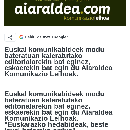
Gehitu gaitzazu Googlen
Euskal komunikabideek modu
bateratuan kaleratutako
editorialarekin bat eginez,
eskaerekin bat egin du Aiaraldea
Komunikazio Leihoak.
Euskal komunikabideek modu
bateratuan kaleratutako
editorialarekin bat eginez,
eskaerekin bat egin du Aiaraldea
Komunikazio Leihoak.
"Euskarazko hedabideak, beste