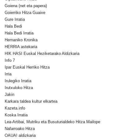
Goiena (net eta papera)
Goierriko Hitza Guaixe
Gure Irratia
Hala Bedi
Hala Bedi Irratia
Hernaniko Kronika
HERRIA astekaria
HIK HASI Euskal Heziketarako Aldizkaria
Info 7
Ipar Euskal Herriko Hitza
Irria
Irulegiko Irratia
Irutxuloko Hitza
Jakin
Karkara taldea kultur elkartea
Kazeta.info
Koska Irratia
Lea-Artibai, Mutriku eta Busuturialdeko Hitza Mailope
Nafarroako Hitza
OAUA! aldizkaria