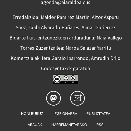
agenda@aiaraldea.eus
Erredakzioa: Maider Ramirez Martin, Aitor Aspuru
Saez, Txabi Alvarado Bañares, Aimar Gutierrez
Bidarte Ikus-entzunezkoen arduraduna: Naia Vallejo
Torres Zuzentzailea: Naroa Salazar Yarritu
Komertzialak: Iera Garaio Ibarrondo, Amrudin Drljo
Codesyntaxek garatua
HONI BURUZ
LEGE OHARRA
PUBLIZITATEA
ARAUAK
HARREMANETARAKO
RSS