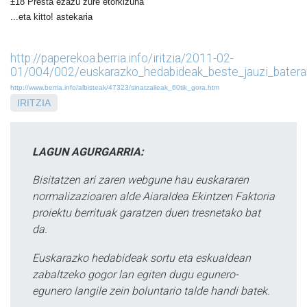
±18 Presta ezazu zure etorkizuna
...eta kitto! astekaria
http://paperekoa.berria.info/iritzia/2011-02-
01/004/002/euskarazko_hedabideak_beste_jauzi_batera
http://www.berria.info/albisteak/47323/sinatzaileak_60tik_gora.htm
IRITZIA
LAGUN AGURGARRIA:
Bisitatzen ari zaren webgune hau euskararen
normalizazioaren alde Aiaraldea Ekintzen Faktoria
proiektu berrituak garatzen duen tresnetako bat
da.
Euskarazko hedabideak sortu eta eskualdean
zabaltzeko gogor lan egiten dugu egunero-
egunero langile zein boluntario talde handi batek.