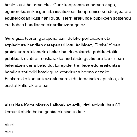
beste jauzi bat emateko. Gure konpromisoa hemen dago,
egunerokoan ikusgai. Eta instituzioen konpromiso sendoagoa ere
egunerokoan ikusi nahi dugu. Herri erakunde publikoen sostengu
eta babes handiagoa aldarrikatzera gatoz.
Gure gizartearen garapena ezin delako porlanaren eta
azpiegitura handien garapenari lotu. Adibidez,
Euskal Y
tren
proiektuaren kilometro bakar batek erakunde publikoetatik
publikoak ez diren euskarazko hedabide guztietara lau urtean
bideratzen dena balio du. Errepide, trenbide edo eraikuntza
handien zati txiki batek gure etorkizuna berma dezake.
Euskarazko komunikazioak merezi du tamainako apustua, eta
euskal kulturak ere bai.
Aiaraldea Komunikazio Leihoak ez ezik, iritzi artikulu hau 60
komunikabide baino gehiagok sinatu dute:
Aiurri
Aizu!