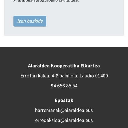
Aiaraldea Hedabideko lantaldea.
Izan bazkide
Aiaraldea Kooperatiba Elkartea
Errotari kalea, 4-8 pabilioia, Laudio 01400
94 656 85 54
Epostak
harremanak@aiaraldea.eus
erredakzioa@aiaraldea.eus