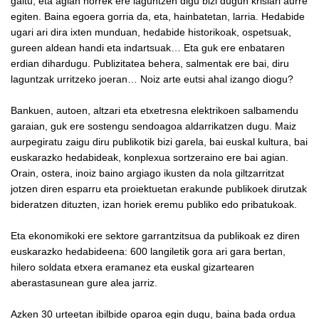
gaitu, eta agian horrek ere laguntzen digu bizi dugun krisiari aurre
egiten. Baina egoera gorria da, eta, hainbatetan, larria. Hedabide
ugari ari dira ixten munduan, hedabide historikoak, ospetsuak,
gureen aldean handi eta indartsuak… Eta guk ere enbataren
erdian dihardugu. Publizitatea behera, salmentak ere bai, diru
laguntzak urritzeko joeran… Noiz arte eutsi ahal izango diogu?
Bankuen, autoen, altzari eta etxetresna elektrikoen salbamendu
garaian, guk ere sostengu sendoagoa aldarrikatzen dugu. Maiz
aurpegiratu zaigu diru publikotik bizi garela, bai euskal kultura, bai
euskarazko hedabideak, konplexua sortzeraino ere bai agian.
Orain, ostera, inoiz baino argiago ikusten da nola giltzarritzat
jotzen diren esparru eta proiektuetan erakunde publikoek dirutzak
bideratzen dituzten, izan horiek eremu publiko edo pribatukoak.
Eta ekonomikoki ere sektore garrantzitsua da publikoak ez diren
euskarazko hedabideena: 600 langiletik gora ari gara bertan,
hilero soldata etxera eramanez eta euskal gizartearen
aberastasunean gure alea jarriz.
Azken 30 urteetan ibilbide oparoa egin dugu, baina bada ordua