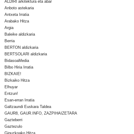
ALDIRI arkitektura eta abar
Anboto astekaria
Antxeta Irratia
Arabako Hitza
Argia
Baleike aldizkaria
Berria
BERTON aldizkaria
BERTSOLARI aldizkaria
BidasoaMedia
Bilbo Hiria Irratia
BIZKAIE!
Bizkaiko Hitza
Elhuyar
Entzun!
Esan-erran Irratia
Galtzaundi Euskara Taldea
GAUR8, GAUR.INFO, ZAZPIHAIZETARA
Gazteberri
Gaztezulo
Gipuzkoako Hitza