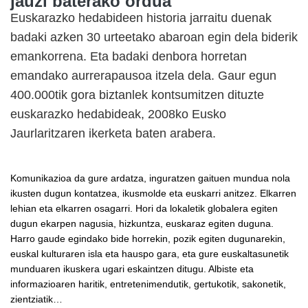
jauzi baterako ordua"
Euskarazko hedabideen historia jarraitu duenak
badaki azken 30 urteetako abaroan egin dela biderik
emankorrena. Eta badaki denbora horretan
emandako aurrerapausoa itzela dela. Gaur egun
400.000tik gora biztanlek kontsumitzen dituzte
euskarazko hedabideak, 2008ko Eusko
Jaurlaritzaren ikerketa baten arabera.
Komunikazioa da gure ardatza, inguratzen gaituen mundua nola
ikusten dugun kontatzea, ikusmolde eta euskarri anitzez. Elkarren
lehian eta elkarren osagarri. Hori da lokaletik globalera egiten
dugun ekarpen nagusia, hizkuntza, euskaraz egiten duguna.
Harro gaude egindako bide horrekin, pozik egiten dugunarekin,
euskal kulturaren isla eta hauspo gara, eta gure euskaltasunetik
munduaren ikuskera ugari eskaintzen ditugu. Albiste eta
informazioaren haritik, entretenimendutik, gertukotik, sakonetik,
zientziatik…