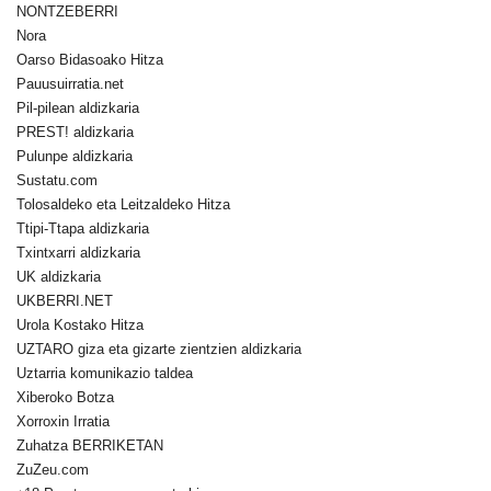
NONTZEBERRI
Nora
Oarso Bidasoako Hitza
Pauusuirratia.net
Pil-pilean aldizkaria
PREST! aldizkaria
Pulunpe aldizkaria
Sustatu.com
Tolosaldeko eta Leitzaldeko Hitza
Ttipi-Ttapa aldizkaria
Txintxarri aldizkaria
UK aldizkaria
UKBERRI.NET
Urola Kostako Hitza
UZTARO giza eta gizarte zientzien aldizkaria
Uztarria komunikazio taldea
Xiberoko Botza
Xorroxin Irratia
Zuhatza BERRIKETAN
ZuZeu.com