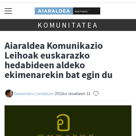
KOMUNITATEA
Aiaraldea Komunikazio
Leihoak euskarazko
hedabideen aldeko
ekimenarekin bat egin du
Garrastatxu Landaluze
2011ko otsailaren 11