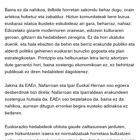
Baina ez da nahikoa, ibilbide horretan sakondu behar dugu, orain
artekoa hobetuz eta zabalduz. Hiztun komunitateak bere burua
euskaraz islatua ikusteko eskubideaz ari gara, beharraz, nahiaz.
Edozelako gizarte modernoren orainean, edozein kulturaren
geroan, giltzarri da hedabideen zeregina. Ez da hori ukatuko
duenik, eta hala ebazten da behin eta berriz erakunde publiko eta
alderdi politiko gehienen euskarari buruzko gogoeta eta plan
estrategikoetan. Printzipio eta helburuetan letra larriz aitortzen
dute garrantzi hori, baina sostengu ekonomikoan ez, ez behintzat
publikoak ez diren hedabideei dagokienez.
Jakina da EAEn, Nafarroan eta Ipar Euskal Herrian oso egoera
desberdinak bizi direla: Nafarroan eta Iparraldean erakundeen
sostengua hutsala da; EAEn oso bestelakoa da, baina ez da
nahikoa, aurrean ditugun erronkei begira eusteko adinakoa ez
bederen.
Euskarazko hedabideok ohituta gaude zailtasunean jarduten,
gure hizkuntzaren izaera ez-normalizatuak horretara bultzatzen