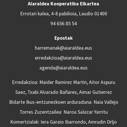
Aiaraldea Kooperatiba Elkartea
Errotari kalea, 4-8 pabilioia, Laudio 01400
94 656 85 54
Epostak
harremanak@aiaraldea.eus
erredakzioa@aiaraldea.eus
agenda@aiaraldea.eus
Erredakzioa: Maider Ramirez Martin, Aitor Aspuru
Saez, Txabi Alvarado Bañares, Aimar Gutierrez
Bidarte Ikus-entzunezkoen arduraduna: Naia Vallejo
Torres Zuzentzailea: Naroa Salazar Yarritu
Komertzialak: Iera Garaio Ibarrondo, Amrudin Drljo