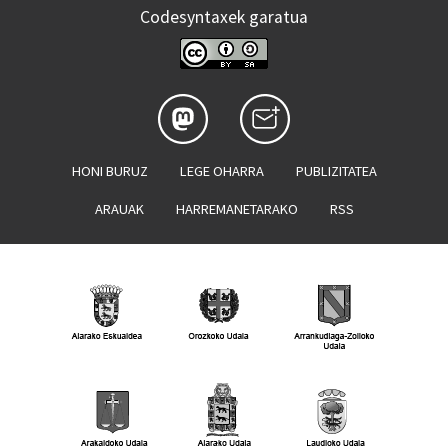
Codesyntaxek garatua
HONI BURUZ
LEGE OHARRA
PUBLIZITATEA
ARAUAK
HARREMANETARAKO
RSS