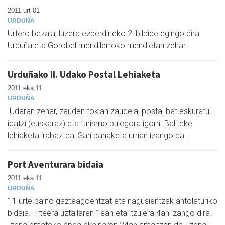
2011 urt 01
URDUÑA
Urtero bezala, luzera ezberdineko 2 ibilbide egingo dira
Urduña eta Gorobel mendilerroko mendietan zehar.
Urduñako II. Udako Postal Lehiaketa
2011 eka 11
URDUÑA
Udaran zehar, zauden tokian zaudela, postal bat eskuratu,
idatzi (euskaraz) eta turismo bulegora igorri. Baliteke
lehiaketa irabaztea! Sari banaketa urrian izango da.
Port Aventurara bidaia
2011 eka 11
URDUÑA
11 urte baino gazteagoentzat eta nagusientzak antolaturiko
bidaia. Irteera uztailaren 1ean eta itzulera 4an izango dira.