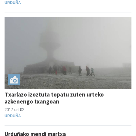
URDUÑA
Txarlazo izoztuta topatu zuten urteko
azkenengo txangoan
2017 urt 02
URDUÑA
Urduñako mendi martxa