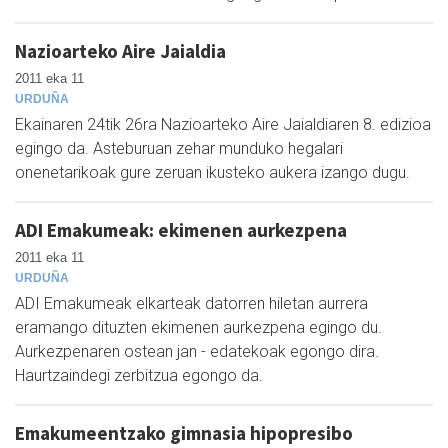
Nazioarteko Aire Jaialdia
2011 eka 11
URDUÑA
Ekainaren 24tik 26ra Nazioarteko Aire Jaialdiaren 8. edizioa
egingo da. Asteburuan zehar munduko hegalari
onenetarikoak gure zeruan ikusteko aukera izango dugu.
ADI Emakumeak: ekimenen aurkezpena
2011 eka 11
URDUÑA
ADI Emakumeak elkarteak datorren hiletan aurrera
eramango dituzten ekimenen aurkezpena egingo du.
Aurkezpenaren ostean jan - edatekoak egongo dira.
Haurtzaindegi zerbitzua egongo da.
Emakumeentzako gimnasia hipopresibo