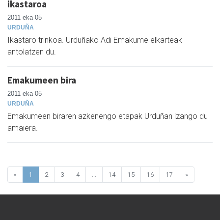
ikastaroa
2011 eka 05
URDUÑA
Ikastaro trinkoa. Urduñako Adi Emakume elkarteak
antolatzen du.
Emakumeen bira
2011 eka 05
URDUÑA
Emakumeen biraren azkenengo etapak Urduñan izango du
amaiera.
«
1
2
3
4
...
14
15
16
17
»