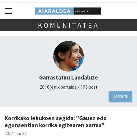
KOMUNITATEA
Garrastatxu Landaluze
2016(e)tik partaide / 196 post
Jarraitu
Korrikako lekukoen segida: "Gauez edo
egunsentian korrika egitearen xarma"
2017 mar 28