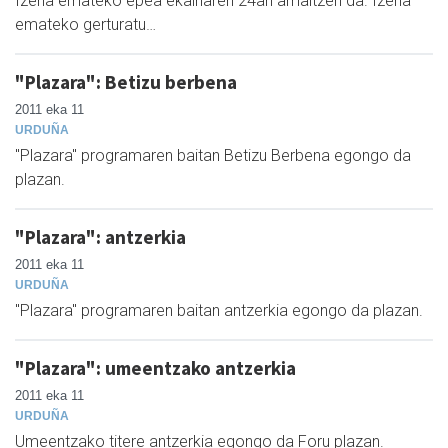
Izena emateko epea ekainaren 24an amaitzen da. Izena
emateko gerturatu…
"Plazara": Betizu berbena
2011 eka 11
URDUÑA
"Plazara" programaren baitan Betizu Berbena egongo da
plazan.
"Plazara": antzerkia
2011 eka 11
URDUÑA
"Plazara" programaren baitan antzerkia egongo da plazan.
"Plazara": umeentzako antzerkia
2011 eka 11
URDUÑA
Umeentzako titere antzerkia egongo da Foru plazan.