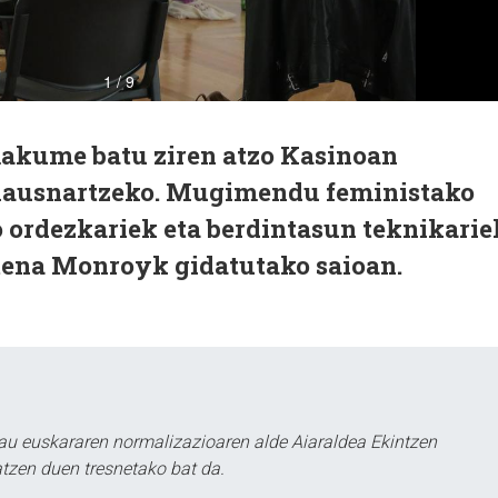
akume batu ziren atzo Kasinoan
 hausnartzeko. Mugimendu feministako
 ordezkariek eta berdintasun teknikarie
tena Monroyk gidatutako saioan.
au euskararen normalizazioaren alde Aiaraldea Ekintzen
atzen duen tresnetako bat da.