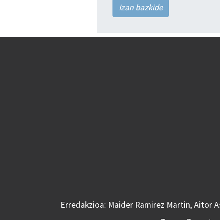
Izan bazkide
Erredakzioa: Maider Ramirez Martin, Aitor 