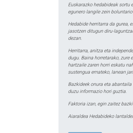
Euskarazko hedabideak sortu e
egunero langile zein boluntario
Hedabide herritarra da gurea, 
jasotzen ditugun diru-laguntzak
dezan.
Herritarra, anitza eta independe
dugu. Baina horretarako, zure e
hartzaile zaren horri eskatu na
sustengua emateko, lanean jarr
Bazkideek onura eta abantaila 
duzu informazio hori guztia.
Faktoria izan, egin zaitez bazki
Aiaraldea Hedabideko lantalde