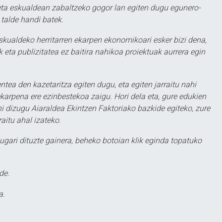
ta eskualdean zabaltzeko gogor lan egiten dugu egunero-
 talde handi batek.
eskualdeko herritarren ekarpen ekonomikoari esker bizi dena,
 eta publizitatea ez baitira nahikoa proiektuak aurrera egin
ntea den kazetaritza egiten dugu, eta egiten jarraitu nahi
karpena ere ezinbestekoa zaigu. Hori dela eta, gure edukien
hi dizugu Aiaraldea Ekintzen Faktoriako bazkide egiteko, zure
aitu ahal izateko.
ugari dituzte gainera, beheko botoian klik eginda topatuko
de.
a.