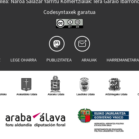
lea: Naroa Salazar Yarritu Komertzialak: Iera Garaio Ibarron
Codesyntaxek garatua
Z
LEGE OHARRA
PUBLIZITATEA
ARAUAK
HARREMANETAR