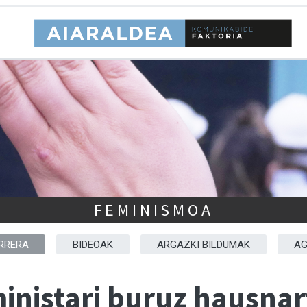
FEMINISMOA
RRERA
BIDEOAK
ARGAZKI BILDUMAK
AG
inistari buruz hausnar