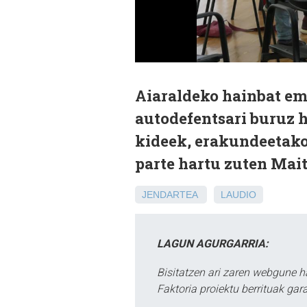
Aiaraldeko hainbat em
autodefentsari buruz
kideek, erakundeetako
parte hartu zuten Mai
JENDARTEA
LAUDIO
LAGUN AGURGARRIA:
Bisitatzen ari zaren webgune h
Faktoria proiektu berrituak gar