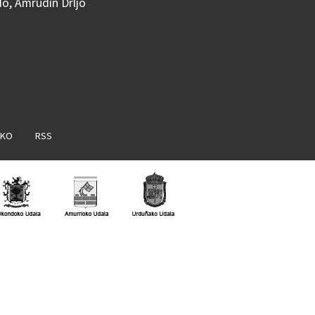
do, Amrudin Drljo
AKO
RSS