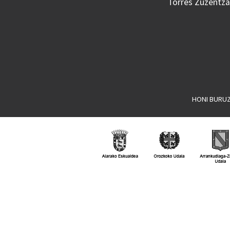
Torres Zuzentzai
HONI BURU