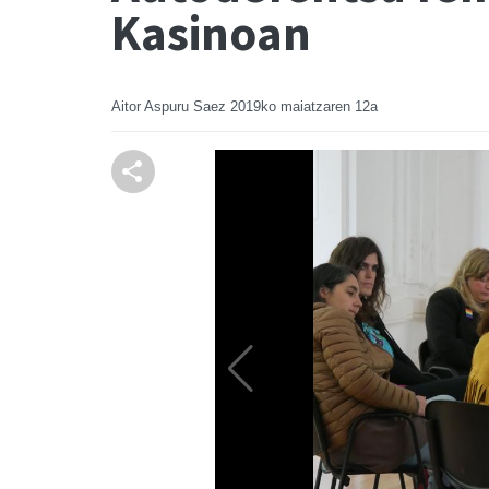
Kasinoan
Aitor Aspuru Saez
2019ko maiatzaren 12a