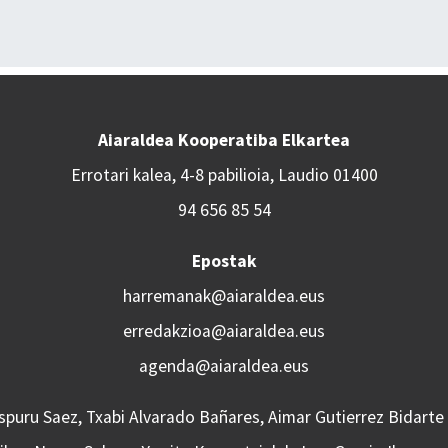
Aiaraldea Kooperatiba Elkartea
Errotari kalea, 4-8 pabilioia, Laudio 01400
94 656 85 54
Epostak
harremanak@aiaraldea.eus
erredakzioa@aiaraldea.eus
agenda@aiaraldea.eus
Aspuru Saez, Txabi Alvarado Bañares, Aimar Gutierrez Bidarte