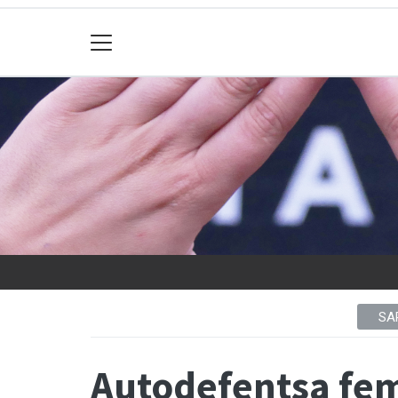
SA
Autodefentsa fem