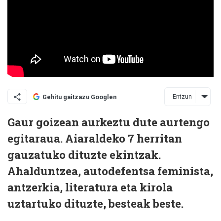
Entzun
Gehitu gaitzazu Googlen
Gaur goizean aurkeztu dute aurtengo
egitaraua. Aiaraldeko 7 herritan
gauzatuko dituzte ekintzak.
Ahalduntzea, autodefentsa feminista,
antzerkia, literatura eta kirola
uztartuko dituzte, besteak beste.