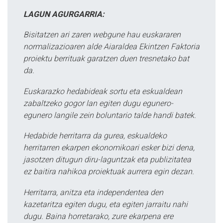
LAGUN AGURGARRIA:
Bisitatzen ari zaren webgune hau euskararen
normalizazioaren alde Aiaraldea Ekintzen Faktoria
proiektu berrituak garatzen duen tresnetako bat
da.
Euskarazko hedabideak sortu eta eskualdean
zabaltzeko gogor lan egiten dugu egunero-
egunero langile zein boluntario talde handi batek.
Hedabide herritarra da gurea, eskualdeko
herritarren ekarpen ekonomikoari esker bizi dena,
jasotzen ditugun diru-laguntzak eta publizitatea
ez baitira nahikoa proiektuak aurrera egin dezan.
Herritarra, anitza eta independentea den
kazetaritza egiten dugu, eta egiten jarraitu nahi
dugu. Baina horretarako, zure ekarpena ere