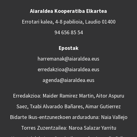
Aiaraldea Kooperatiba Elkartea
Errotari kalea, 4-8 pabilioia, Laudio 01400
94 656 85 54
Epostak
harremanak@aiaraldea.eus
erredakzioa@aiaraldea.eus
agenda@aiaraldea.eus
Erredakzioa: Maider Ramirez Martin, Aitor Aspuru
Saez, Txabi Alvarado Bañares, Aimar Gutierrez
Bidarte Ikus-entzunezkoen arduraduna: Naia Vallejo
Torres Zuzentzailea: Naroa Salazar Yarritu