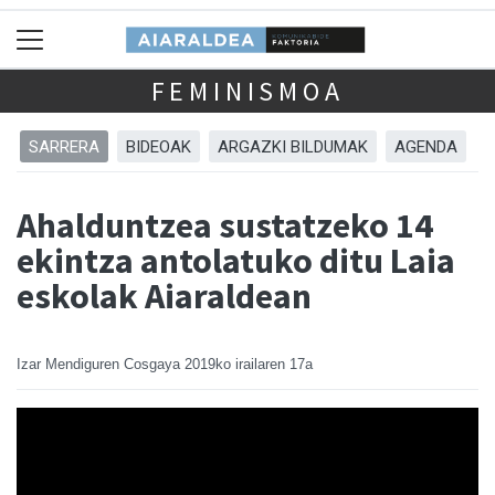
FEMINISMOA
SARRERA
BIDEOAK
ARGAZKI BILDUMAK
AGENDA
Ahalduntzea sustatzeko 14
ekintza antolatuko ditu Laia
eskolak Aiaraldean
Izar Mendiguren Cosgaya
2019ko irailaren 17a