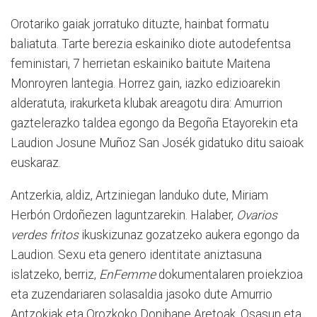
Orotariko gaiak jorratuko dituzte, hainbat formatu
baliatuta. Tarte berezia eskainiko diote autodefentsa
feministari, 7 herrietan eskainiko baitute Maitena
Monroyren lantegia. Horrez gain, iazko edizioarekin
alderatuta, irakurketa klubak areagotu dira: Amurrion
gaztelerazko taldea egongo da Begoña Etayorekin eta
Laudion Josune Muñoz San Josék gidatuko ditu saioak
euskaraz.
Antzerkia, aldiz, Artziniegan landuko dute, Miriam
Herbón Ordoñezen laguntzarekin. Halaber,
Ovarios
verdes fritos
ikuskizunaz gozatzeko aukera egongo da
Laudion. Sexu eta genero identitate aniztasuna
islatzeko, berriz,
EnFemme
dokumentalaren proiekzioa
eta zuzendariaren solasaldia jasoko dute Amurrio
Antzokiak eta Orozkoko Donibane Aretoak. Osasun eta