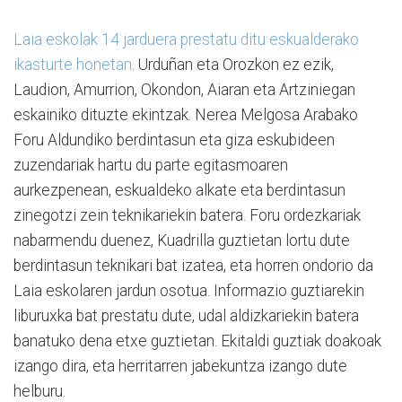
Laia eskolak 14 jarduera prestatu ditu eskualderako
ikasturte honetan
. Urduñan eta Orozkon ez ezik,
Laudion, Amurrion, Okondon, Aiaran eta Artziniegan
eskainiko dituzte ekintzak. Nerea Melgosa Arabako
Foru Aldundiko berdintasun eta giza eskubideen
zuzendariak hartu du parte egitasmoaren
aurkezpenean, eskualdeko alkate eta berdintasun
zinegotzi zein teknikariekin batera. Foru ordezkariak
nabarmendu duenez, Kuadrilla guztietan lortu dute
berdintasun teknikari bat izatea, eta horren ondorio da
Laia eskolaren jardun osotua. Informazio guztiarekin
liburuxka bat prestatu dute, udal aldizkariekin batera
banatuko dena etxe guztietan. Ekitaldi guztiak doakoak
izango dira, eta herritarren jabekuntza izango dute
helburu.