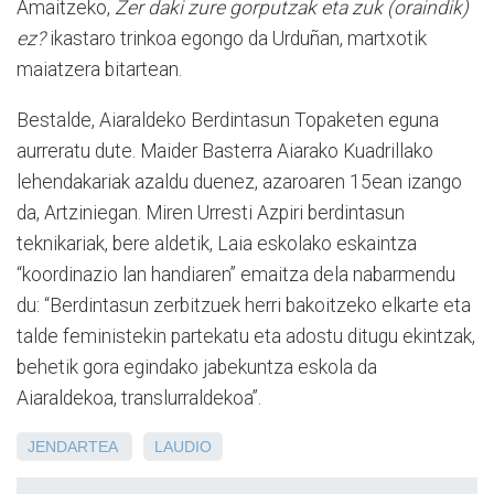
Amaitzeko,
Zer daki zure gorputzak eta zuk (oraindik)
ez?
ikastaro trinkoa egongo da Urduñan, martxotik
maiatzera bitartean.
Bestalde, Aiaraldeko Berdintasun Topaketen eguna
aurreratu dute. Maider Basterra Aiarako Kuadrillako
lehendakariak azaldu duenez, azaroaren 15ean izango
da, Artziniegan. Miren Urresti Azpiri berdintasun
teknikariak, bere aldetik, Laia eskolako eskaintza
“koordinazio lan handiaren” emaitza dela nabarmendu
du: “Berdintasun zerbitzuek herri bakoitzeko elkarte eta
talde feministekin partekatu eta adostu ditugu ekintzak,
behetik gora egindako jabekuntza eskola da
Aiaraldekoa, translurraldekoa”.
JENDARTEA
LAUDIO