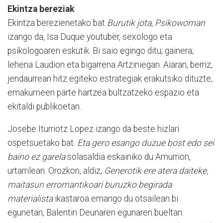
Ekintza bereziak
Ekintza berezienetako bat
Burutik jota, Psikowoman
izango da, Isa Duque youtuber, sexologo eta
psikologoaren eskutik. Bi saio egingo ditu, gainera;
lehena Laudion eta bigarrena Artziniegan. Aiaran, berriz,
jendaurrean hitz egiteko estrategiak erakutsiko dituzte,
emakumeen parte hartzea bultzatzeko espazio eta
ekitaldi publikoetan.
Josebe Iturriotz Lopez izango da beste hizlari
ospetsuetako bat.
Eta gero esango duzue bost edo sei
baino ez garela
solasaldia eskainiko du Amurrion,
urtarrilean. Orozkon, aldiz,
Generotik ere atera daiteke,
maitasun erromantikoari buruzko begirada
materialista
ikastaroa emango du otsailean bi
egunetan, Balentin Deunaren egunaren bueltan.