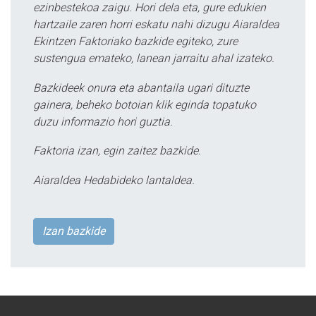
ezinbestekoa zaigu. Hori dela eta, gure edukien
hartzaile zaren horri eskatu nahi dizugu Aiaraldea
Ekintzen Faktoriako bazkide egiteko, zure
sustengua emateko, lanean jarraitu ahal izateko.
Bazkideek onura eta abantaila ugari dituzte
gainera, beheko botoian klik eginda topatuko
duzu informazio hori guztia.
Faktoria izan, egin zaitez bazkide.
Aiaraldea Hedabideko lantaldea.
Izan bazkide