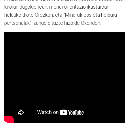
kirolari dagokionean, mendi orientazio ikastaroari
helduko diote Orozkon, eta “Mindfulness eta helburu
pertsonalak” izango dituzte hizpide Okondon.