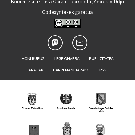
Komertzialak: Iera Garaio Ibarrondo, Amrudin Drljo
Codesyntaxek garatua
HONI BURUZ
LEGE OHARRA
PUBLIZITATEA
ARAUAK
HARREMANETARAKO
RSS