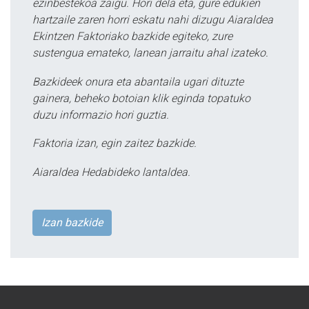
ezinbestekoa zaigu. Hori dela eta, gure edukien
hartzaile zaren horri eskatu nahi dizugu Aiaraldea
Ekintzen Faktoriako bazkide egiteko, zure
sustengua emateko, lanean jarraitu ahal izateko.
Bazkideek onura eta abantaila ugari dituzte
gainera, beheko botoian klik eginda topatuko
duzu informazio hori guztia.
Faktoria izan, egin zaitez bazkide.
Aiaraldea Hedabideko lantaldea.
Izan bazkide