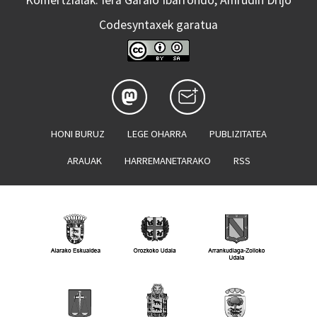
Codesyntaxek garatua
HONI BURUZ
LEGE OHARRA
PUBLIZITATEA
ARAUAK
HARREMANETARAKO
RSS