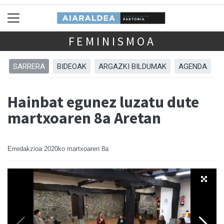
FEMINISMOA
SARRERA
BIDEOAK
ARGAZKI BILDUMAK
AGENDA
Hainbat egunez luzatu dute
martxoaren 8a Aretan
Erredakzioa
2020ko martxoaren 8a