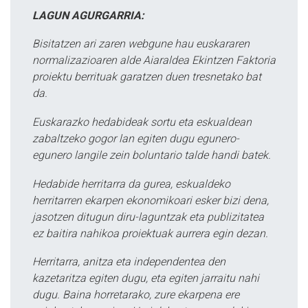
LAGUN AGURGARRIA:
Bisitatzen ari zaren webgune hau euskararen
normalizazioaren alde Aiaraldea Ekintzen Faktoria
proiektu berrituak garatzen duen tresnetako bat
da.
Euskarazko hedabideak sortu eta eskualdean
zabaltzeko gogor lan egiten dugu egunero-
egunero langile zein boluntario talde handi batek.
Hedabide herritarra da gurea, eskualdeko
herritarren ekarpen ekonomikoari esker bizi dena,
jasotzen ditugun diru-laguntzak eta publizitatea
ez baitira nahikoa proiektuak aurrera egin dezan.
Herritarra, anitza eta independentea den
kazetaritza egiten dugu, eta egiten jarraitu nahi
dugu. Baina horretarako, zure ekarpena ere