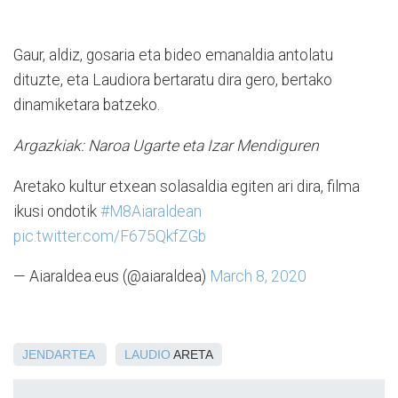
Gaur, aldiz, gosaria eta bideo emanaldia antolatu
dituzte, eta Laudiora bertaratu dira gero, bertako
dinamiketara batzeko.
Argazkiak: Naroa Ugarte eta Izar Mendiguren
Aretako kultur etxean solasaldia egiten ari dira, filma
ikusi ondotik
#M8Aiaraldean
pic.twitter.com/F675QkfZGb
— Aiaraldea.eus (@aiaraldea)
March 8, 2020
JENDARTEA
LAUDIO
ARETA