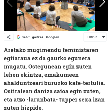
Entzun
Gehitu gaitzazu Googlen
Aretako mugimendu feministaren
egitaraua ez da gaurko egunera
mugatu. Ostegunean egin zuten
lehen ekintza, emakumeen
ahalduntzeari buruzko kafe-tertulia.
Ostiralean dantza saioa egin zuten,
eta atzo -larunbata- tupper sexa izan
zuten hizpide.