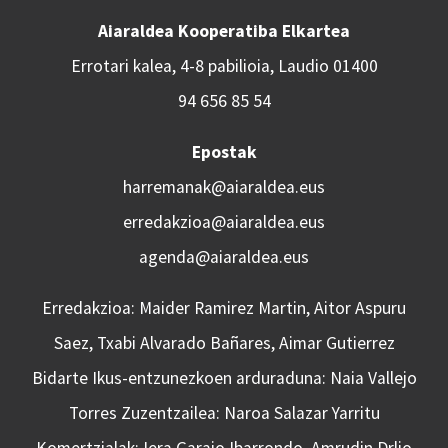
Aiaraldea Kooperatiba Elkartea
Errotari kalea, 4-8 pabilioia, Laudio 01400
94 656 85 54
Epostak
harremanak@aiaraldea.eus
erredakzioa@aiaraldea.eus
agenda@aiaraldea.eus
Erredakzioa: Maider Ramirez Martin, Aitor Aspuru
Saez, Txabi Alvarado Bañares, Aimar Gutierrez
Bidarte Ikus-entzunezkoen arduraduna: Naia Vallejo
Torres Zuzentzailea: Naroa Salazar Yarritu
Komertzialak: Iera Garaio Ibarrondo, Amrudin Drljo