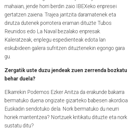
mahaian, jende horri berdin zaio IBEXeko enpresei
gertatzen zaiena. Trajea jantzita daramatenek eta
dirutza dutenek porrotera eraman dituzte Tubos
Reunidos edo La Naval bezalako enpresak.
Kaleratzeak, enplegu espedienteak edota lan
eskubideen galera sufritzen dituztenekin egongo gara
gu.
Zergatik uste duzu jendeak zuen zerrenda bozkatu
behar duela?
Elkarrekin Podemos Ezker Anitza da erakunde bakarra
bermatuko duena ongizate gizarteko babesen akordioa
Euskadin sendotuko dela. Nork bermatuko du neurri
horiek mantentzea? Nortzuek kritikatu dituzte eta nork
sustatu ditu?