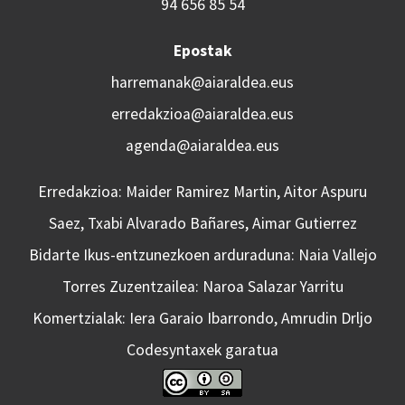
94 656 85 54
Epostak
harremanak@aiaraldea.eus
erredakzioa@aiaraldea.eus
agenda@aiaraldea.eus
Erredakzioa: Maider Ramirez Martin, Aitor Aspuru
Saez, Txabi Alvarado Bañares, Aimar Gutierrez
Bidarte Ikus-entzunezkoen arduraduna: Naia Vallejo
Torres Zuzentzailea: Naroa Salazar Yarritu
Komertzialak: Iera Garaio Ibarrondo, Amrudin Drljo
Codesyntaxek garatua