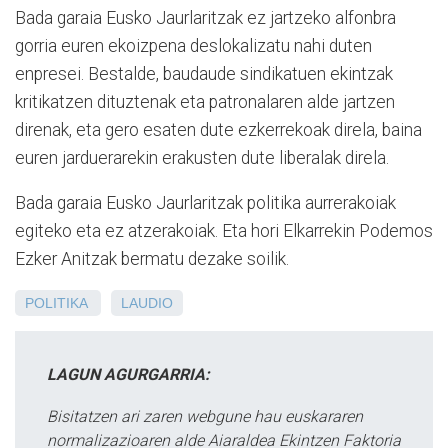
Bada garaia Eusko Jaurlaritzak ez jartzeko alfonbra
gorria euren ekoizpena deslokalizatu nahi duten
enpresei. Bestalde, baudaude sindikatuen ekintzak
kritikatzen dituztenak eta patronalaren alde jartzen
direnak, eta gero esaten dute ezkerrekoak direla, baina
euren jarduerarekin erakusten dute liberalak direla.
Bada garaia Eusko Jaurlaritzak politika aurrerakoiak
egiteko eta ez atzerakoiak. Eta hori Elkarrekin Podemos
Ezker Anitzak bermatu dezake soilik.
POLITIKA
LAUDIO
LAGUN AGURGARRIA:
Bisitatzen ari zaren webgune hau euskararen
normalizazioaren alde Aiaraldea Ekintzen Faktoria