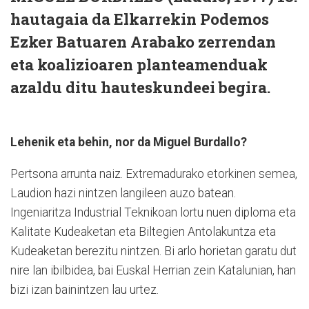
hautagaia da Elkarrekin Podemos
Ezker Batuaren Arabako zerrendan
eta koalizioaren planteamenduak
azaldu ditu hauteskundeei begira.
Lehenik eta behin, nor da Miguel Burdallo?
Pertsona arrunta naiz. Extremadurako etorkinen semea,
Laudion hazi nintzen langileen auzo batean.
Ingeniaritza Industrial Teknikoan lortu nuen diploma eta
Kalitate Kudeaketan eta Biltegien Antolakuntza eta
Kudeaketan berezitu nintzen. Bi arlo horietan garatu dut
nire lan ibilbidea, bai Euskal Herrian zein Katalunian, han
bizi izan bainintzen lau urtez.