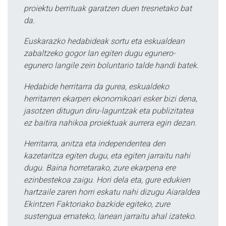
proiektu berrituak garatzen duen tresnetako bat
da.
Euskarazko hedabideak sortu eta eskualdean
zabaltzeko gogor lan egiten dugu egunero-
egunero langile zein boluntario talde handi batek.
Hedabide herritarra da gurea, eskualdeko
herritarren ekarpen ekonomikoari esker bizi dena,
jasotzen ditugun diru-laguntzak eta publizitatea
ez baitira nahikoa proiektuak aurrera egin dezan.
Herritarra, anitza eta independentea den
kazetaritza egiten dugu, eta egiten jarraitu nahi
dugu. Baina horretarako, zure ekarpena ere
ezinbestekoa zaigu. Hori dela eta, gure edukien
hartzaile zaren horri eskatu nahi dizugu Aiaraldea
Ekintzen Faktoriako bazkide egiteko, zure
sustengua emateko, lanean jarraitu ahal izateko.