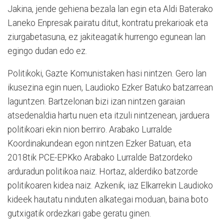
Jakina, jende gehiena bezala lan egin eta Aldi Baterako
Laneko Enpresak pairatu ditut, kontratu prekarioak eta
ziurgabetasuna, ez jakiteagatik hurrengo egunean lan
egingo dudan edo ez.
Politikoki, Gazte Komunistaken hasi nintzen. Gero lan
ikusezina egin nuen, Laudioko Ezker Batuko batzarrean
laguntzen. Bartzelonan bizi izan nintzen garaian
atsedenaldia hartu nuen eta itzuli nintzenean, jarduera
politikoari ekin nion berriro. Arabako Lurralde
Koordinakundean egon nintzen Ezker Batuan, eta
2018tik PCE-EPKko Arabako Lurralde Batzordeko
arduradun politikoa naiz. Hortaz, alderdiko batzorde
politikoaren kidea naiz. Azkenik, iaz Elkarrekin Laudioko
kideek hautatu ninduten alkategai moduan, baina boto
gutxigatik ordezkari gabe geratu ginen.