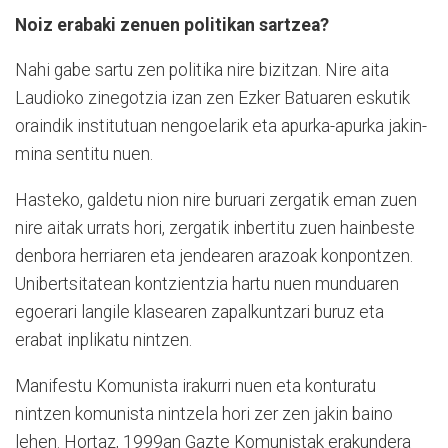
Noiz erabaki zenuen politikan sartzea?
Nahi gabe sartu zen politika nire bizitzan. Nire aita
Laudioko zinegotzia izan zen Ezker Batuaren eskutik
oraindik institutuan nengoelarik eta apurka-apurka jakin-
mina sentitu nuen.
Hasteko, galdetu nion nire buruari zergatik eman zuen
nire aitak urrats hori, zergatik inbertitu zuen hainbeste
denbora herriaren eta jendearen arazoak konpontzen.
Unibertsitatean kontzientzia hartu nuen munduaren
egoerari langile klasearen zapalkuntzari buruz eta
erabat inplikatu nintzen.
Manifestu Komunista irakurri nuen eta konturatu
nintzen komunista nintzela hori zer zen jakin baino
lehen. Hortaz, 1999an Gazte Komunistak erakundera