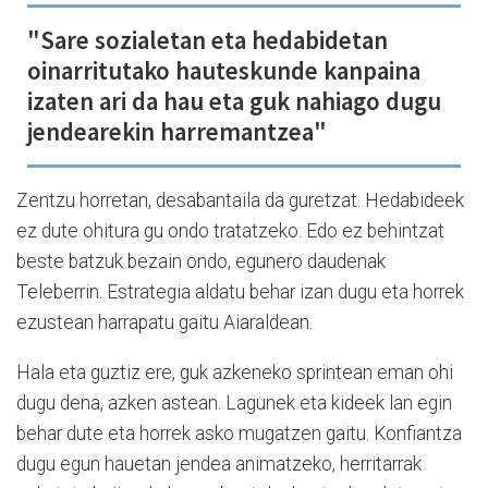
"Sare sozialetan eta hedabidetan
oinarritutako hauteskunde kanpaina
izaten ari da hau eta guk nahiago dugu
jendearekin harremantzea"
Zentzu horretan, desabantaila da guretzat. Hedabideek
ez dute ohitura gu ondo tratatzeko. Edo ez behintzat
beste batzuk bezain ondo, egunero daudenak
Teleberrin. Estrategia aldatu behar izan dugu eta horrek
ezustean harrapatu gaitu Aiaraldean.
Hala eta guztiz ere, guk azkeneko sprintean eman ohi
dugu dena, azken astean. Lagunek eta kideek lan egin
behar dute eta horrek asko mugatzen gaitu. Konfiantza
dugu egun hauetan jendea animatzeko, herritarrak