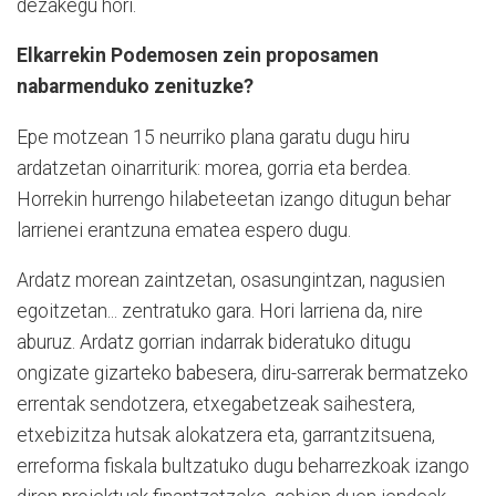
dezakegu hori.
Elkarrekin Podemosen zein proposamen
nabarmenduko zenituzke?
Epe motzean 15 neurriko plana garatu dugu hiru
ardatzetan oinarriturik: morea, gorria eta berdea.
Horrekin hurrengo hilabeteetan izango ditugun behar
larrienei erantzuna ematea espero dugu.
Ardatz morean zaintzetan, osasungintzan, nagusien
egoitzetan... zentratuko gara. Hori larriena da, nire
aburuz. Ardatz gorrian indarrak bideratuko ditugu
ongizate gizarteko babesera, diru-sarrerak bermatzeko
errentak sendotzera, etxegabetzeak saihestera,
etxebizitza hutsak alokatzera eta, garrantzitsuena,
erreforma fiskala bultzatuko dugu beharrezkoak izango