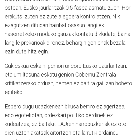
ostean, Eusko jaurlaritzak 0,5 fasea asmatu zuen. Hor
erakutsi zuten ez zutela egoera kontrolatzen. Nik
ezagutzen ditudan hainbat osasun langilek
haserretzeko moduko gauzak kontatu dizkidate, baina
langile prekarioak direnez, behargin gehienak bezala,
ezin dute hitz egin.
Guk eskua eskaini genion uneoro Eusko Jaurlaritzari,
eta umiltasuna eskatu genion Gobernu Zentrala
kritikatzerako orduan, hemen ez baitira gai izan hobeto
egiteko.
Espero dugu udazkenean birusa berriro ez agertzea,
edo egotekotan, ordezkari politiko berdinek ez
kudeatzea, ez baitakit EAJren harropuzkeriak ez ote
dien uzten akatsak aitortzen eta larrutik ordaindu