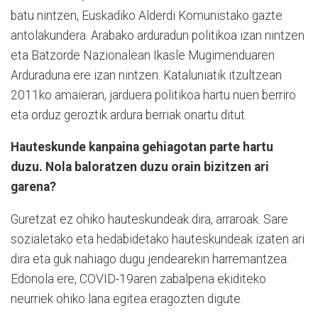
batu nintzen, Euskadiko Alderdi Komunistako gazte
antolakundera. Arabako arduradun politikoa izan nintzen
eta Batzorde Nazionalean Ikasle Mugimenduaren
Arduraduna ere izan nintzen. Kataluniatik itzultzean
2011ko amaieran, jarduera politikoa hartu nuen berriro
eta orduz geroztik ardura berriak onartu ditut.
Hauteskunde kanpaina gehiagotan parte hartu
duzu. Nola baloratzen duzu orain bizitzen ari
garena?
Guretzat ez ohiko hauteskundeak dira, arraroak. Sare
sozialetako eta hedabidetako hauteskundeak izaten ari
dira eta guk nahiago dugu jendearekin harremantzea.
Edonola ere, COVID-19aren zabalpena ekiditeko
neurriek ohiko lana egitea eragozten digute.