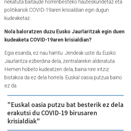
nekatuta baitaude horrenbesteko hauteskundetaz eta
politikariok COVID-19aren krisialdian egin dugun
kudeaketaz.
Nola baloratzen duzu Eusko Jaurlaritzak egin duen
kudeaketa COVID-19aren krisialdian?
Egia esanda, ez nau harritu. Jendeak uste du Eusko
Jaurlaritza ezberdina dela, zentralarekin alderatuta.
Hemen hobeto kudeatzen dela, baina nire iritziz
bistakoa da ez dela horrela. Euskal oasia putzua baino
ez da.
"Euskal oasia putzu bat besterik ez dela
erakutsi du COVID-19 birusaren
krisialdiak"