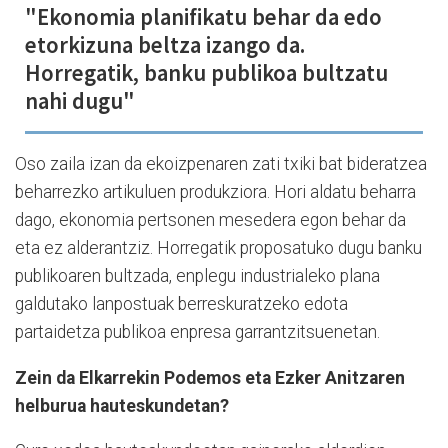
"Ekonomia planifikatu behar da edo
etorkizuna beltza izango da.
Horregatik, banku publikoa bultzatu
nahi dugu"
Oso zaila izan da ekoizpenaren zati txiki bat bideratzea
beharrezko artikuluen produkziora. Hori aldatu beharra
dago, ekonomia pertsonen mesedera egon behar da
eta ez alderantziz. Horregatik proposatuko dugu banku
publikoaren bultzada, enplegu industrialeko plana
galdutako lanpostuak berreskuratzeko edota
partaidetza publikoa enpresa garrantzitsuenetan.
Zein da Elkarrekin Podemos eta Ezker Anitzaren
helburua hauteskundetan?