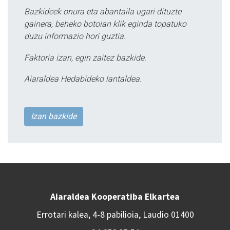
Bazkideek onura eta abantaila ugari dituzte
gainera, beheko botoian klik eginda topatuko
duzu informazio hori guztia.
Faktoria izan, egin zaitez bazkide.
Aiaraldea Hedabideko lantaldea.
Izan bazkide
Aiaraldea Kooperatiba Elkartea
Errotari kalea, 4-8 pabilioia, Laudio 01400