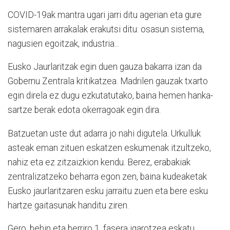
COVID-19ak mantra ugari jarri ditu agerian eta gure
sistemaren arrakalak erakutsi ditu: osasun sistema,
nagusien egoitzak, industria...
Eusko Jaurlaritzak egin duen gauza bakarra izan da
Gobernu Zentrala kritikatzea. Madrilen gauzak txarto
egin direla ez dugu ezkutatutako, baina hemen hanka-
sartze berak edota okerragoak egin dira.
Batzuetan uste dut adarra jo nahi digutela. Urkulluk
asteak eman zituen eskatzen eskumenak itzultzeko,
nahiz eta ez zitzaizkion kendu. Berez, erabakiak
zentralizatzeko beharra egon zen, baina kudeaketak
Eusko jaurlaritzaren esku jarraitu zuen eta bere esku
hartze gaitasunak handitu ziren.
Gero, behin eta berriro 1. fasera igarotzea eskatu