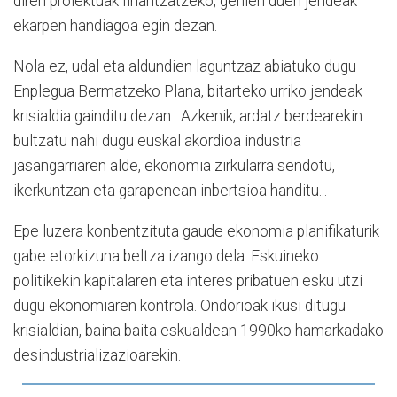
diren proiektuak finantzatzeko, gehien duen jendeak
ekarpen handiagoa egin dezan.
Nola ez, udal eta aldundien laguntzaz abiatuko dugu
Enplegua Bermatzeko Plana, bitarteko urriko jendeak
krisialdia gainditu dezan. Azkenik, ardatz berdearekin
bultzatu nahi dugu euskal akordioa industria
jasangarriaren alde, ekonomia zirkularra sendotu,
ikerkuntzan eta garapenean inbertsioa handitu...
Epe luzera konbentzituta gaude ekonomia planifikaturik
gabe etorkizuna beltza izango dela. Eskuineko
politikekin kapitalaren eta interes pribatuen esku utzi
dugu ekonomiaren kontrola. Ondorioak ikusi ditugu
krisialdian, baina baita eskualdean 1990ko hamarkadako
desindustrializazioarekin.