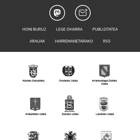
HONI BURUZ
LEGE OHARRA
PUBLIZITATEA
ARAUAK
HARREMANETARAKO
RSS