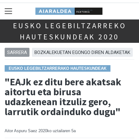
EUSKO LEGEBILTZARREKO
HAUTESKUNDEAK 2020
SARRERA
BOZKALEKUETAN EGONGO DIREN ALDAKETAK
EUSKO LEGEBILTZARRERAKO HAUTESKUNDEAK
"EAJk ez ditu bere akatsak
aitortu eta birusa
udazkenean itzuliz gero,
larrutik ordainduko dugu"
Aitor Aspuru Saez
2020ko uztailaren 5a