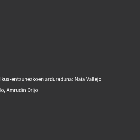
 Ikus-entzunezkoen arduraduna: Naia Vallejo
do, Amrudin Drljo