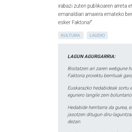
irabazi zuten publikoaren arreta e
emanaldiari amaiera emateko bertso
esker Faktoria!".
KULTURA
LAUDIO
LAGUN AGURGARRIA:
Bisitatzen ari zaren webgune h
Faktoria proiektu berrituak gar
Euskarazko hedabideak sortu e
egunero langile zein boluntario
Hedabide herritarra da gurea, 
jasotzen ditugun diru-laguntzak
dezan.