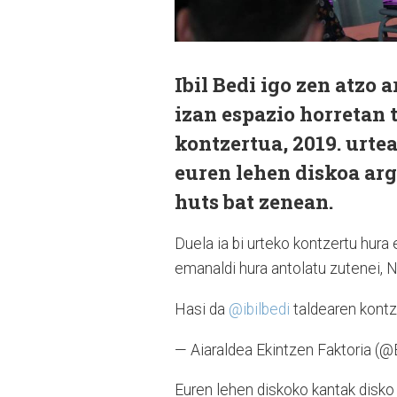
Ibil Bedi igo zen atzo 
izan espazio horretan 
kontzertua, 2019. urte
euren lehen diskoa argi
huts bat zenean.
Duela ia bi urteko kontzertu hura
emanaldi hura antolatu zutenei, 
Hasi da
@ibilbedi
taldearen kontz
— Aiaraldea Ekintzen Faktoria (@
Euren lehen diskoko kantak disko 