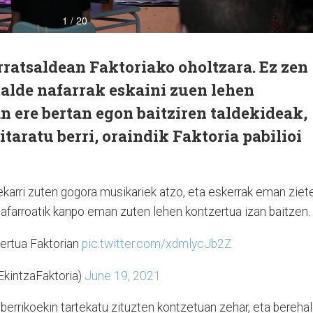
arratsaldean Faktoriako oholtzara. Ez zen
talde nafarrak eskaini zuen lehen
an ere bertan egon baitziren taldekideak,
taratu berri, oraindik Faktoria pabilioi
 ekarri zuten gogora musikariek atzo, eta eskerrak eman ziet
Nafarroatik kanpo eman zuten lehen kontzertua izan baitzen.
ertua Faktorian
pic.twitter.com/xdmlycJb2Z
EkintzaFaktoria)
June 19, 2021
berrikoekin tartekatu zituzten kontzetuan zehar, eta bereha