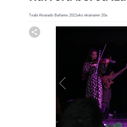
Txabi Alvarado Bañares
2021eko ekainaren 20a