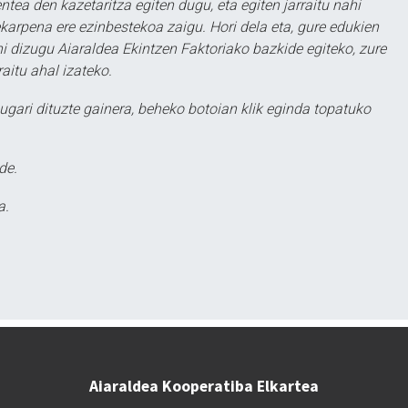
ntea den kazetaritza egiten dugu, eta egiten jarraitu nahi
karpena ere ezinbestekoa zaigu. Hori dela eta, gure edukien
hi dizugu Aiaraldea Ekintzen Faktoriako bazkide egiteko, zure
aitu ahal izateko.
ugari dituzte gainera, beheko botoian klik eginda topatuko
de.
a.
Aiaraldea Kooperatiba Elkartea