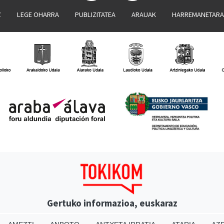
Z
LEGE OHARRA
PUBLIZITATEA
ARAUAK
HARREMANETAR
Gertuko informazioa, euskaraz