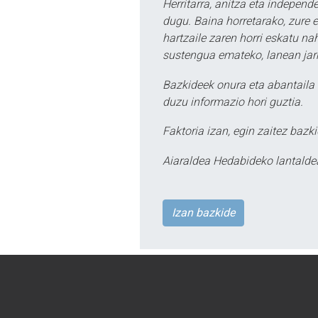
Herritarra, anitza eta independe
dugu. Baina horretarako, zure e
hartzaile zaren horri eskatu na
sustengua emateko, lanean jarr
Bazkideek onura eta abantaila 
duzu informazio hori guztia.
Faktoria izan, egin zaitez bazki
Aiaraldea Hedabideko lantalde
Izan bazkide