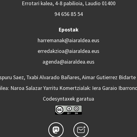
Errotari kalea, 4-8 pabilioia, Laudio 01400
94 656 85 54
Epostak
harremanak@aiaraldea.eus
erredakzioa@aiaraldea.eus
agenda@aiaraldea.eus
Aspuru Saez, Txabi Alvarado Bañares, Aimar Gutierrez Bidarte
lea: Naroa Salazar Yarritu Komertzialak: Iera Garaio Ibarron
Codesyntaxek garatua