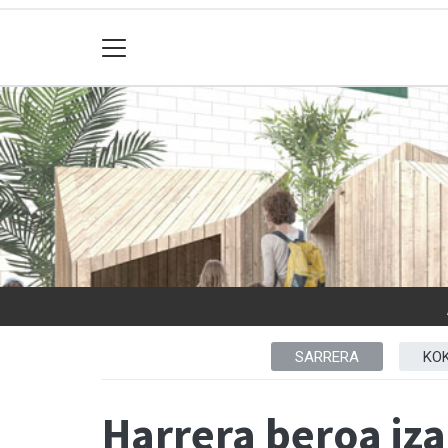
SARRERA
KO
Harrera beroa iza