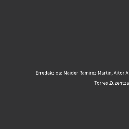
Erredakzioa: Maider Ramirez Martin, Aitor 
Torres Zuzentzai