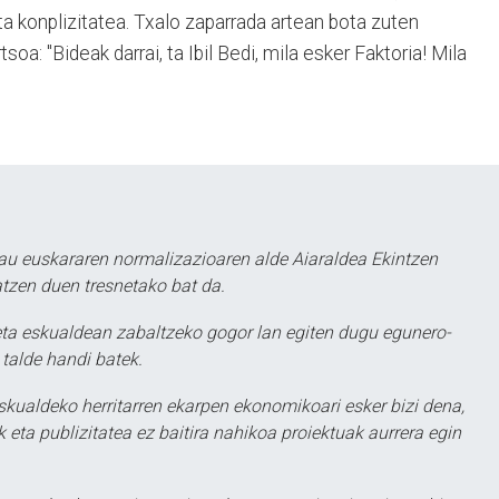
ta konplizitatea. Txalo zaparrada artean bota zuten
a: "Bideak darrai, ta Ibil Bedi, mila esker Faktoria! Mila
au euskararen normalizazioaren alde Aiaraldea Ekintzen
atzen duen tresnetako bat da.
ta eskualdean zabaltzeko gogor lan egiten dugu egunero-
 talde handi batek.
eskualdeko herritarren ekarpen ekonomikoari esker bizi dena,
 eta publizitatea ez baitira nahikoa proiektuak aurrera egin