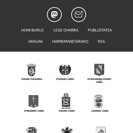
HONI BURUZ
LEGE OHARRA
PUBLIZITATEA
ARAUAK
HARREMANETARAKO
RSS