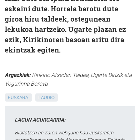
eskaini dute. Horrela berotu dute
giroa hiru taldeek, ostegunean
lekukoa hartzeko. Ugarte plazan ez
ezik, Kirikinoren basoan aritu dira
ekintzak egiten.
Argazkiak:
Kirikino Atseden Taldea, Ugarte Birizik eta
Yogurinha Borova
EUSKARA
LAUDIO
LAGUN AGURGARRIA:
Bisitatzen ari zaren webgune hau euskararen