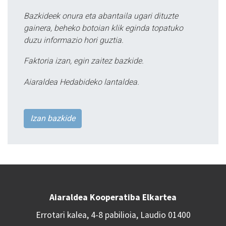
Bazkideek onura eta abantaila ugari dituzte
gainera, beheko botoian klik eginda topatuko
duzu informazio hori guztia.
Faktoria izan, egin zaitez bazkide.
Aiaraldea Hedabideko lantaldea.
Izan bazkide
Aiaraldea Kooperatiba Elkartea
Errotari kalea, 4-8 pabilioia, Laudio 01400