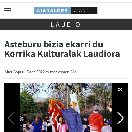
LAUDIO
Asteburu bizia ekarri du
Korrika Kulturalak Laudiora
Aitor Aspuru Saez
2022ko martxoaren 28a