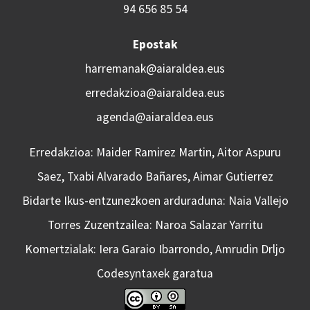
94 656 85 54
Epostak
harremanak@aiaraldea.eus
erredakzioa@aiaraldea.eus
agenda@aiaraldea.eus
Erredakzioa: Maider Ramirez Martin, Aitor Aspuru
Saez, Txabi Alvarado Bañares, Aimar Gutierrez
Bidarte Ikus-entzunezkoen arduraduna: Naia Vallejo
Torres Zuzentzailea: Naroa Salazar Yarritu
Komertzialak: Iera Garaio Ibarrondo, Amrudin Drljo
Codesyntaxek garatua