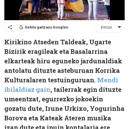
Entzun
Gehitu gaitzazu Googlen
Kirikino Atseden Taldeak, Ugarte
Bizirik eragileak eta Basalarrina
elkarteak hiru eguneko jardunaldiak
antolatu dituzte asteburuan Korrika
Kulturalaren testuinguruan.
Mendi
ibilaldiaz gain
, tailerrak egin dituzte
umeentzat, egurrezko jokoekin
gozatu dute, Irune Urkixo, Yogurinha
Borova eta Kateak Ateren musika
izan dute eta ipuin kontalaria ere