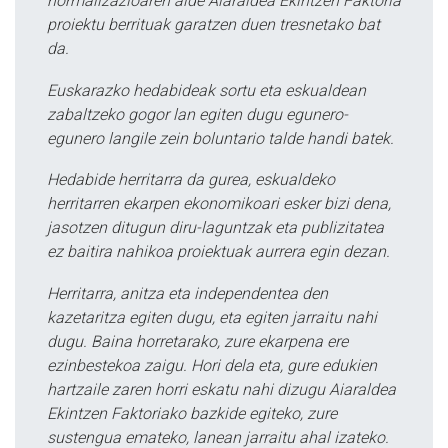
normalizazioaren alde Aiaraldea Ekintzen Faktoria
proiektu berrituak garatzen duen tresnetako bat
da.
Euskarazko hedabideak sortu eta eskualdean
zabaltzeko gogor lan egiten dugu egunero-
egunero langile zein boluntario talde handi batek.
Hedabide herritarra da gurea, eskualdeko
herritarren ekarpen ekonomikoari esker bizi dena,
jasotzen ditugun diru-laguntzak eta publizitatea
ez baitira nahikoa proiektuak aurrera egin dezan.
Herritarra, anitza eta independentea den
kazetaritza egiten dugu, eta egiten jarraitu nahi
dugu. Baina horretarako, zure ekarpena ere
ezinbestekoa zaigu. Hori dela eta, gure edukien
hartzaile zaren horri eskatu nahi dizugu Aiaraldea
Ekintzen Faktoriako bazkide egiteko, zure
sustengua emateko, lanean jarraitu ahal izateko.