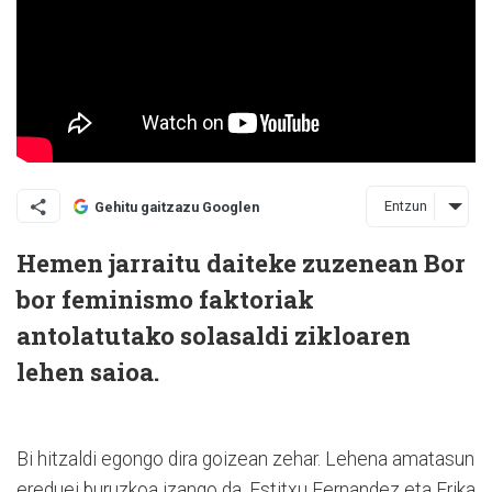
Entzun
Gehitu gaitzazu Googlen
Hemen jarraitu daiteke zuzenean Bor
bor feminismo faktoriak
antolatutako solasaldi zikloaren
lehen saioa.
Bi hitzaldi egongo dira goizean zehar. Lehena amatasun
ereduei buruzkoa izango da, Estitxu Fernandez eta Erika