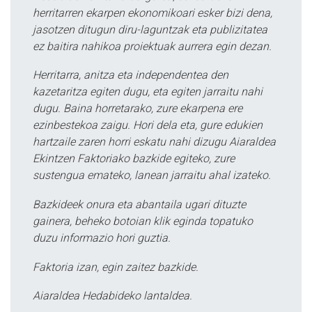
herritarren ekarpen ekonomikoari esker bizi dena,
jasotzen ditugun diru-laguntzak eta publizitatea
ez baitira nahikoa proiektuak aurrera egin dezan.
Herritarra, anitza eta independentea den
kazetaritza egiten dugu, eta egiten jarraitu nahi
dugu. Baina horretarako, zure ekarpena ere
ezinbestekoa zaigu. Hori dela eta, gure edukien
hartzaile zaren horri eskatu nahi dizugu Aiaraldea
Ekintzen Faktoriako bazkide egiteko, zure
sustengua emateko, lanean jarraitu ahal izateko.
Bazkideek onura eta abantaila ugari dituzte
gainera, beheko botoian klik eginda topatuko
duzu informazio hori guztia.
Faktoria izan, egin zaitez bazkide.
Aiaraldea Hedabideko lantaldea.