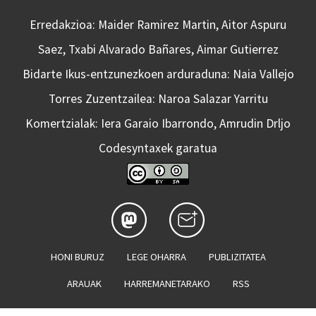
Erredakzioa: Maider Ramirez Martin, Aitor Aspuru
Saez, Txabi Alvarado Bañares, Aimar Gutierrez
Bidarte Ikus-entzunezkoen arduraduna: Naia Vallejo
Torres Zuzentzailea: Naroa Salazar Yarritu
Komertzialak: Iera Garaio Ibarrondo, Amrudin Drljo
Codesyntaxek garatua
HONI BURUZ
LEGE OHARRA
PUBLIZITATEA
ARAUAK
HARREMANETARAKO
RSS