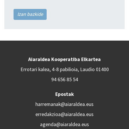
Izan bazkide
Aiaraldea Kooperatiba Elkartea
Errotari kalea, 4-8 pabilioia, Laudio 01400
94 656 85 54
Epostak
harremanak@aiaraldea.eus
erredakzioa@aiaraldea.eus
agenda@aiaraldea.eus