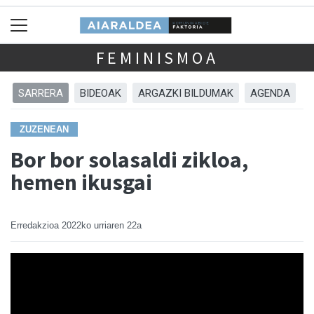
FEMINISMOA
SARRERA
BIDEOAK
ARGAZKI BILDUMAK
AGENDA
ZUZENEAN
Bor bor solasaldi zikloa,
hemen ikusgai
Erredakzioa
2022ko urriaren 22a