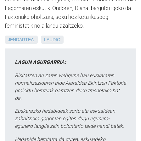
Lagomaren eskutik. Ondoren, Diana Ibargutxi igoko da
Faktoriako oholtzara, sexu heziketa ikuspegi
feministatik nola landu azaltzeko.
JENDARTEA
LAUDIO
LAGUN AGURGARRIA:
Bisitatzen ari zaren webgune hau euskararen
normalizazioaren alde Aiaraldea Ekintzen Faktoria
proiektu berrituak garatzen duen tresnetako bat
da.
Euskarazko hedabideak sortu eta eskualdean
zabaltzeko gogor lan egiten dugu egunero-
egunero langile zein boluntario talde handi batek.
Hedabide herritarra da gurea, eskualdeko