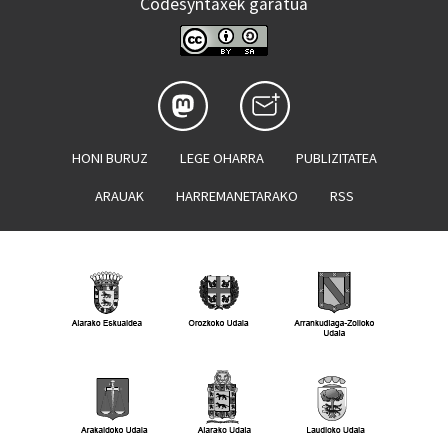
Codesyntaxek garatua
HONI BURUZ
LEGE OHARRA
PUBLIZITATEA
ARAUAK
HARREMANETARAKO
RSS