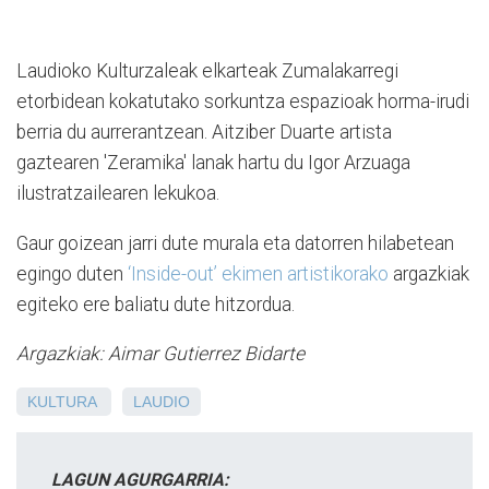
Laudioko Kulturzaleak elkarteak Zumalakarregi
etorbidean kokatutako sorkuntza espazioak horma-irudi
berria du aurrerantzean. Aitziber Duarte artista
gaztearen 'Zeramika' lanak hartu du Igor Arzuaga
ilustratzailearen lekukoa.
Gaur goizean jarri dute murala eta datorren hilabetean
egingo duten
‘Inside-out’ ekimen artistikorako
argazkiak
egiteko ere baliatu dute hitzordua.
Argazkiak: Aimar Gutierrez Bidarte
KULTURA
LAUDIO
LAGUN AGURGARRIA: