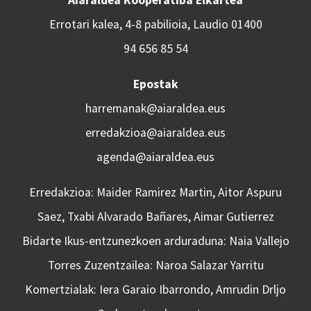
Errotari kalea, 4-8 pabilioia, Laudio 01400
94 656 85 54
Epostak
harremanak@aiaraldea.eus
erredakzioa@aiaraldea.eus
agenda@aiaraldea.eus
Erredakzioa: Maider Ramirez Martin, Aitor Aspuru
Saez, Txabi Alvarado Bañares, Aimar Gutierrez
Bidarte Ikus-entzunezkoen arduraduna: Naia Vallejo
Torres Zuzentzailea: Naroa Salazar Yarritu
Komertzialak: Iera Garaio Ibarrondo, Amrudin Drljo