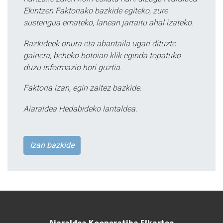
Ekintzen Faktoriako bazkide egiteko, zure
sustengua emateko, lanean jarraitu ahal izateko.
Bazkideek onura eta abantaila ugari dituzte
gainera, beheko botoian klik eginda topatuko
duzu informazio hori guztia.
Faktoria izan, egin zaitez bazkide.
Aiaraldea Hedabideko lantaldea.
Izan bazkide
Aiaraldea Kooperatiba Elkartea