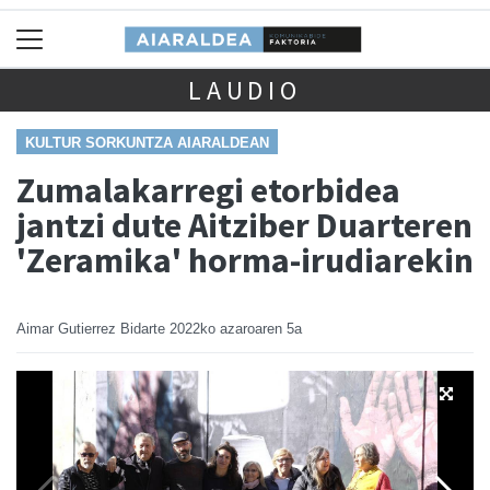
LAUDIO
KULTUR SORKUNTZA AIARALDEAN
Zumalakarregi etorbidea
jantzi dute Aitziber Duarteren
'Zeramika' horma-irudiarekin
Aimar Gutierrez Bidarte
2022ko azaroaren 5a