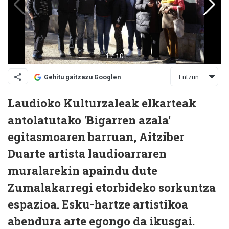
Entzun
Gehitu gaitzazu Googlen
Laudioko Kulturzaleak elkarteak
antolatutako 'Bigarren azala'
egitasmoaren barruan, Aitziber
Duarte artista laudioarraren
muralarekin apaindu dute
Zumalakarregi etorbideko sorkuntza
espazioa. Esku-hartze artistikoa
abendura arte egongo da ikusgai.