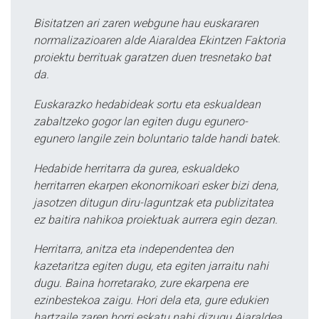
Bisitatzen ari zaren webgune hau euskararen
normalizazioaren alde Aiaraldea Ekintzen Faktoria
proiektu berrituak garatzen duen tresnetako bat
da.
Euskarazko hedabideak sortu eta eskualdean
zabaltzeko gogor lan egiten dugu egunero-
egunero langile zein boluntario talde handi batek.
Hedabide herritarra da gurea, eskualdeko
herritarren ekarpen ekonomikoari esker bizi dena,
jasotzen ditugun diru-laguntzak eta publizitatea
ez baitira nahikoa proiektuak aurrera egin dezan.
Herritarra, anitza eta independentea den
kazetaritza egiten dugu, eta egiten jarraitu nahi
dugu. Baina horretarako, zure ekarpena ere
ezinbestekoa zaigu. Hori dela eta, gure edukien
hartzaile zaren horri eskatu nahi dizugu Aiaraldea