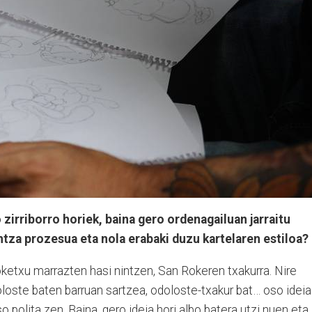
zirriborro horiek, baina gero ordenagailuan jarraitu
tza prozesua eta nola erabaki duzu kartelaren estiloa?
roketxu marrazten hasi nintzen, San Rokeren txakurra. Nire
loste baten barruan sartzea, odoloste-txakur bat… oso ideia
o polita zen. Baina, gero ideia hori albo batera utzi nuen eta