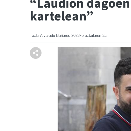
“Laudion dagoen a
kartelean”
Txabi Alvarado Bañares
2023ko uztailaren 3a