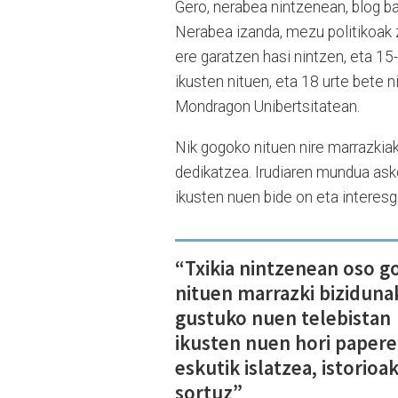
Gero, nerabea nintzenean, blog ba
Nerabea izanda, mezu politikoak 
ere garatzen hasi nintzen, eta 15
ikusten nituen, eta 18 urte bete
Mondragon Unibertsitatean.
Nik gogoko nituen nire marrazkia
dedikatzea. Irudiaren mundua ask
ikusten nuen bide on eta interesg
“Txikia nintzenean oso 
nituen marrazki bizidunak
gustuko nuen telebistan
ikusten nuen hori papere
eskutik islatzea, istorioa
sortuz”