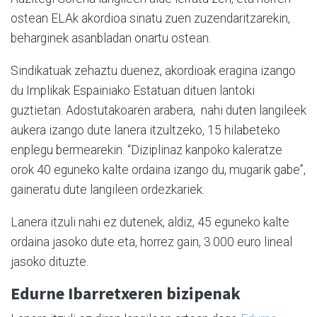
ostean ELAk akordioa sinatu zuen zuzendaritzarekin,
beharginek asanbladan onartu ostean.
Sindikatuak zehaztu duenez, akordioak eragina izango
du Implikak Espainiako Estatuan dituen lantoki
guztietan. Adostutakoaren arabera, nahi duten langileek
aukera izango dute lanera itzultzeko, 15 hilabeteko
enplegu bermearekin. “Diziplinaz kanpoko kaleratze
orok 40 eguneko kalte ordaina izango du, mugarik gabe”,
gaineratu dute langileen ordezkariek.
Lanera itzuli nahi ez dutenek, aldiz, 45 eguneko kalte
ordaina jasoko dute eta, horrez gain, 3.000 euro lineal
jasoko dituzte.
Edurne Ibarretxeren bizipenak