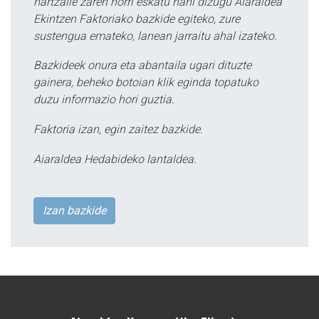
hartzaile zaren horri eskatu nahi dizugu Aiaraldea
Ekintzen Faktoriako bazkide egiteko, zure
sustengua emateko, lanean jarraitu ahal izateko.
Bazkideek onura eta abantaila ugari dituzte
gainera, beheko botoian klik eginda topatuko
duzu informazio hori guztia.
Faktoria izan, egin zaitez bazkide.
Aiaraldea Hedabideko lantaldea.
Izan bazkide