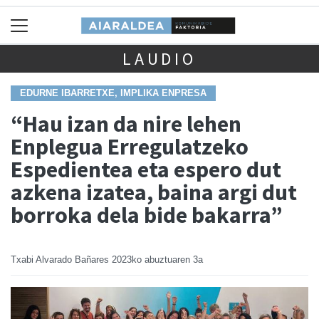
LAUDIO
EDURNE IBARRETXE, IMPLIKA ENPRESA
“Hau izan da nire lehen
Enplegua Erregulatzeko
Espedientea eta espero dut
azkena izatea, baina argi dut
borroka dela bide bakarra”
Txabi Alvarado Bañares
2023ko abuztuaren 3a