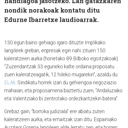
handiagoa jasotzeko. Lan gatazkaren
nondik norakoak kontatu ditu
Edurne Ibarretxe laudioarrak.
130 egun baino gehiago igaro dituzte Implikako
langileek greban, enpresak egin nahi zituen 150
kaleratzeen aurka (horietako 89 Bilboko egoitzakoak).
“Zuzendaritzak 33 eguneko kalte ordaina proposatu
zuen kaleratzeagatik, 12 hileko mugarekin”, azaldu du
ELAk
. Sindikatu horrek izan du gehiengoa negoziazio
mahaian, eta proposamena baztertu zuen, “Andaluziako
eta Valentziako bi zentrotako ordezkaritzekin batera”.
Grebaz gain, “borroka judiziala” ere abiatu zuten
kaleratzeen aurka, eta emaitzak izan ditu. Espainiako
Auzitegi Gorena langileen alde lerratu zen, eta horren