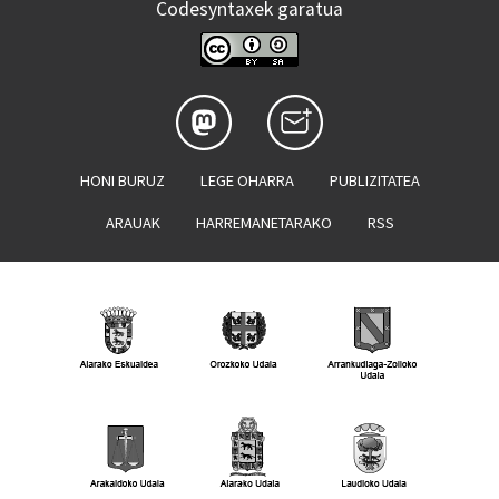
Codesyntaxek garatua
HONI BURUZ
LEGE OHARRA
PUBLIZITATEA
ARAUAK
HARREMANETARAKO
RSS