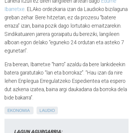
Lanera itzuli ez diren langileen artean dago
Edurne
Ibarretxe
. ELAko ordezkaria izan da Laudioko bizilaguna
greban zehar. Bere hitzetan, ez da prozesu “batere
erraza” izan, baina pozik dago lortutako emaitzarekin.
Sindikatuaren jarrera goraipatu du bereziki, langileen
alboan egon delako “eguneko 24 ordutan eta asteko 7
egunetan”.
Era berean, Ibarretxe “harro” azaldu da bere lankideekin
batera garatutako “lan eta borrokaz”. “Hau izan da nire
lehen Enplegua Erregulatzeko Espedientea eta espero
dut azkena izatea, baina argi daukadana da borroka dela
bide bakarra”.
EKONOMIA
LAUDIO
LAGUN AGURGARRIA: