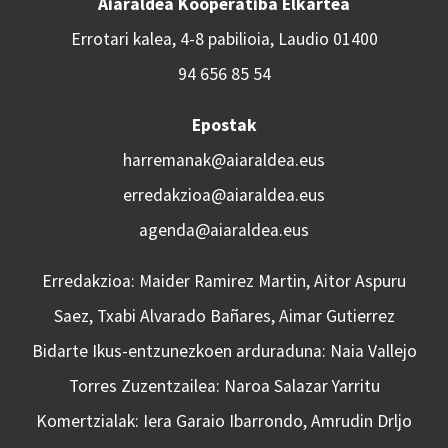
Aiaraldea Kooperatiba Elkartea
Errotari kalea, 4-8 pabilioia, Laudio 01400
94 656 85 54
Epostak
harremanak@aiaraldea.eus
erredakzioa@aiaraldea.eus
agenda@aiaraldea.eus
Erredakzioa: Maider Ramirez Martin, Aitor Aspuru
Saez, Txabi Alvarado Bañares, Aimar Gutierrez
Bidarte Ikus-entzunezkoen arduraduna: Naia Vallejo
Torres Zuzentzailea: Naroa Salazar Yarritu
Komertzialak: Iera Garaio Ibarrondo, Amrudin Drljo