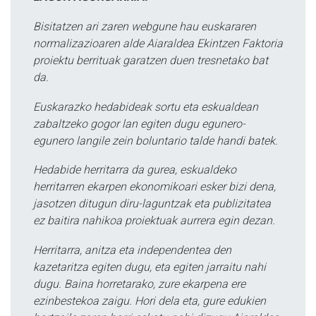
Bisitatzen ari zaren webgune hau euskararen
normalizazioaren alde Aiaraldea Ekintzen Faktoria
proiektu berrituak garatzen duen tresnetako bat
da.
Euskarazko hedabideak sortu eta eskualdean
zabaltzeko gogor lan egiten dugu egunero-
egunero langile zein boluntario talde handi batek.
Hedabide herritarra da gurea, eskualdeko
herritarren ekarpen ekonomikoari esker bizi dena,
jasotzen ditugun diru-laguntzak eta publizitatea
ez baitira nahikoa proiektuak aurrera egin dezan.
Herritarra, anitza eta independentea den
kazetaritza egiten dugu, eta egiten jarraitu nahi
dugu. Baina horretarako, zure ekarpena ere
ezinbestekoa zaigu. Hori dela eta, gure edukien