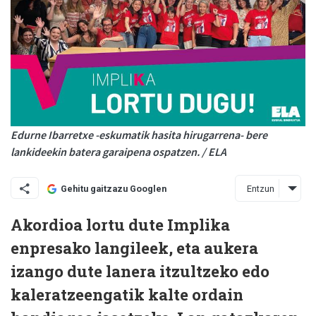
Edurne Ibarretxe -eskumatik hasita hirugarrena- bere
lankideekin batera garaipena ospatzen. / ELA
Entzun
Gehitu gaitzazu Googlen
Akordioa lortu dute Implika
enpresako langileek, eta aukera
izango dute lanera itzultzeko edo
kaleratzeengatik kalte ordain