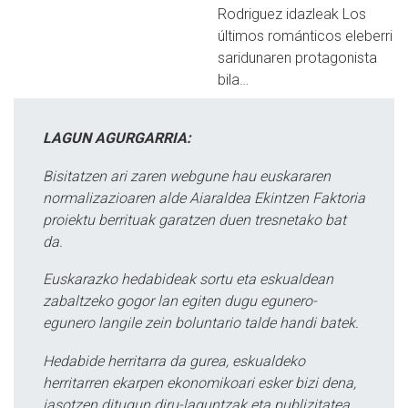
Rodriguez idazleak Los
últimos románticos eleberri
saridunaren protagonista
bila…
LAGUN AGURGARRIA:
Bisitatzen ari zaren webgune hau euskararen
normalizazioaren alde Aiaraldea Ekintzen Faktoria
proiektu berrituak garatzen duen tresnetako bat
da.
Euskarazko hedabideak sortu eta eskualdean
zabaltzeko gogor lan egiten dugu egunero-
egunero langile zein boluntario talde handi batek.
Hedabide herritarra da gurea, eskualdeko
herritarren ekarpen ekonomikoari esker bizi dena,
jasotzen ditugun diru-laguntzak eta publizitatea