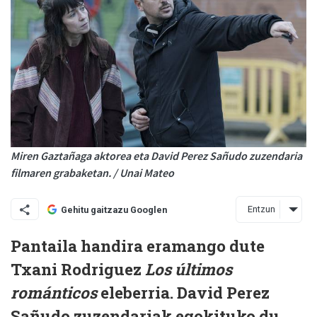
Miren Gaztañaga aktorea eta David Perez Sañudo zuzendaria
filmaren grabaketan. / Unai Mateo
Entzun
Gehitu gaitzazu Googlen
Pantaila handira eramango dute
Txani Rodriguez
Los últimos
románticos
eleberria. David Perez
Sañudo zuzendariak egokituko du