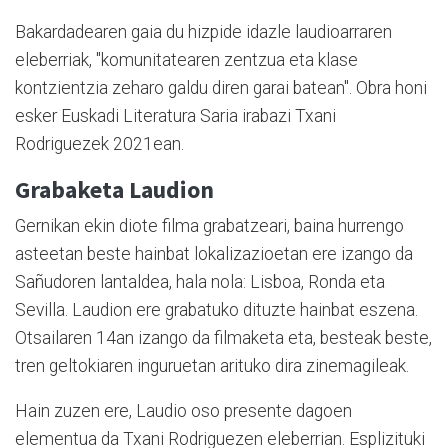
Bakardadearen gaia du hizpide idazle laudioarraren
eleberriak, "komunitatearen zentzua eta klase
kontzientzia zeharo galdu diren garai batean". Obra honi
esker Euskadi Literatura Saria irabazi Txani
Rodriguezek 2021ean.
Grabaketa Laudion
Gernikan ekin diote filma grabatzeari, baina hurrengo
asteetan beste hainbat lokalizazioetan ere izango da
Sañudoren lantaldea, hala nola: Lisboa, Ronda eta
Sevilla. Laudion ere grabatuko dituzte hainbat eszena.
Otsailaren 14an izango da filmaketa eta, besteak beste,
tren geltokiaren inguruetan arituko dira zinemagileak.
Hain zuzen ere, Laudio oso presente dagoen
elementua da Txani Rodriguezen eleberrian. Esplizituki