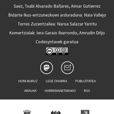
Saez, Txabi Alvarado Bañares, Aimar Gutierrez
Bidarte Ikus-entzunezkoen arduraduna: Naia Vallejo
Torres Zuzentzailea: Naroa Salazar Yarritu
Komertzialak: Iera Garaio Ibarrondo, Amrudin Drljo
Codesyntaxek garatua
HONI BURUZ
LEGE OHARRA
PUBLIZITATEA
ARAUAK
HARREMANETARAKO
RSS