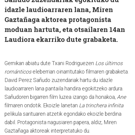
idazle laudioarraren lana, Miren
Gaztañaga aktorea protagonista
moduan hartuta, eta otsailaren 14an
Laudiora ekarriko dute grabaketa.
Gernikan abiatu dute Txani Rodriguezen
Los últimos
románticos
eleberrian oinarritutako filmaren grabaketa.
David Perez Sañudo zuzendariak hartu du idazle
laudioarraren lana pantaila handira egokitzeko ardura.
Sañudoren bigarren film luzea izango da honakoa,
Ane
filmaren ondotik. Ekoizle lanetan
La trinchera infinita
pelikula sarituaren atzetik egondako ekoizle berdina
dabil. Protagonista nagusiaren papera, aldiz, Miren
Gaztañaga aktoreak interpretatuko du.