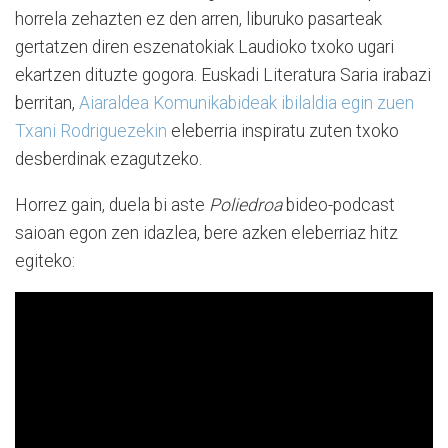
horrela zehazten ez den arren, liburuko pasarteak
gertatzen diren eszenatokiak Laudioko txoko ugari
ekartzen dituzte gogora. Euskadi Literatura Saria irabazi
berritan,
Aiaraldea Komunikabideak ibilaldia egin zuen
Txani Rodriguezekin
eleberria inspiratu zuten txoko
desberdinak ezagutzeko.
Horrez gain, duela bi aste
Poliedroa
bideo-podcast
saioan egon zen idazlea, bere azken eleberriaz hitz
egiteko: