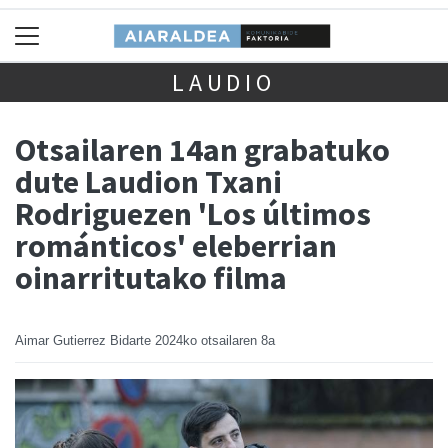
LAUDIO
Otsailaren 14an grabatuko
dute Laudion Txani
Rodriguezen 'Los últimos
románticos' eleberrian
oinarritutako filma
Aimar Gutierrez Bidarte
2024ko otsailaren 8a