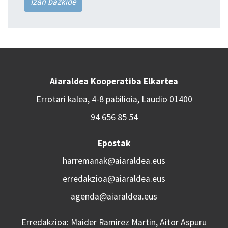
Izan bazkide
Aiaraldea Kooperatiba Elkartea
Errotari kalea, 4-8 pabilioia, Laudio 01400
94 656 85 54
Epostak
harremanak@aiaraldea.eus
erredakzioa@aiaraldea.eus
agenda@aiaraldea.eus
Erredakzioa: Maider Ramirez Martin, Aitor Aspuru