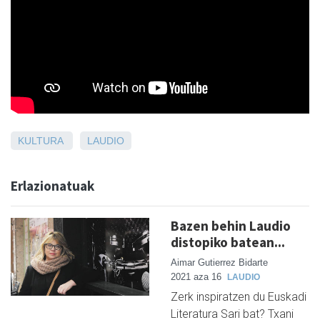
KULTURA
LAUDIO
Erlazionatuak
Bazen behin Laudio
distopiko batean...
Aimar Gutierrez Bidarte
2021 aza 16
LAUDIO
Zerk inspiratzen du Euskadi
Literatura Sari bat? Txani