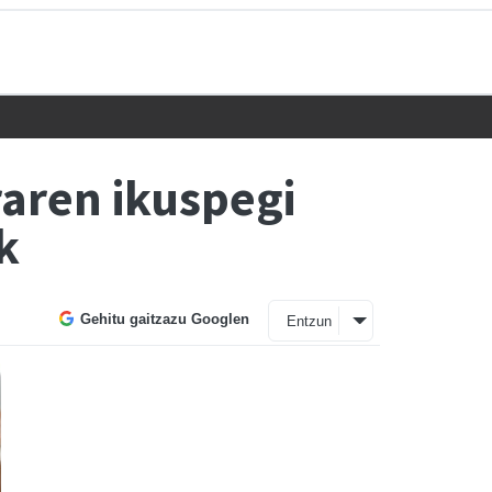
raren ikuspegi
k
Gehitu gaitzazu Googlen
Entzun