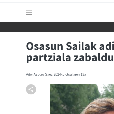
Osasun Sailak adi
partziala zabald
Aitor Aspuru Saez
2024ko otsailaren 19a