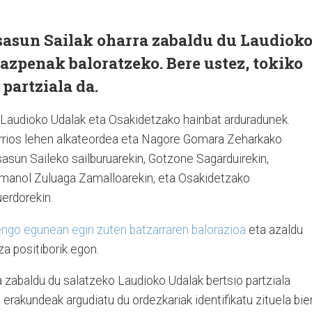
sasun Sailak oharra zabaldu du Laudiok
azpenak baloratzeko. Bere ustez, tokiko
partziala da.
n Laudioko Udalak eta Osakidetzako hainbat arduradunek.
arrios lehen alkateordea eta Nagore Gomara Zeharkako
Osasun Saileko sailburuarekin, Gotzone Sagarduirekin,
 Imanol Zuluaga Zamalloarekin, eta Osakidetzako
erdorekin.
engo egunean egin zuten batzarraren balorazioa
eta azaldu
za positiborik egon.
a zabaldu du salatzeko Laudioko Udalak bertsio partziala
 erakundeak argudiatu du ordezkariak identifikatu zituela bie