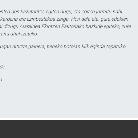
ntea den kazetaritza egiten dugu, eta egiten jarraitu nahi
karpena ere ezinbestekoa zaigu. Hori dela eta, gure edukien
hi dizugu Aiaraldea Ekintzen Faktoriako bazkide egiteko, zure
aitu ahal izateko.
ugari dituzte gainera, beheko botoian klik eginda topatuko
de.
a.