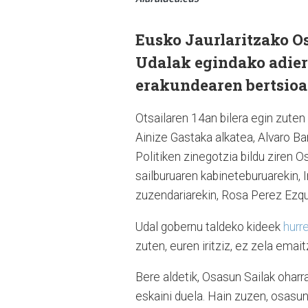
Eusko Jaurlaritzako O
Udalak egindako adier
erakundearen bertsioa 
Otsailaren 14an bilera egin zute
Ainize Gastaka alkatea, Alvaro B
Politiken zinegotzia bildu ziren 
sailburuaren kabineteburuarekin,
zuzendariarekin, Rosa Perez Ezqu
Udal gobernu taldeko kideek
hurr
zuten, euren iritziz, ez zela emait
Bere aldetik, Osasun Sailak oharr
eskaini duela. Hain zuzen, osasun