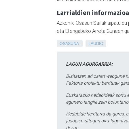
Larrialdien informazioa
Azkenik, Osasun Sailak aipatu du 
eta Etengabeko Arreta Guneen gai
OSASUNA
LAUDIO
LAGUN AGURGARRIA:
Bisitatzen ari zaren webgune h
Faktoria proiektu berrituak gar
Euskarazko hedabideak sortu e
egunero langile zein boluntario
Hedabide herritarra da gurea, 
jasotzen ditugun diru-laguntzak
dezan.