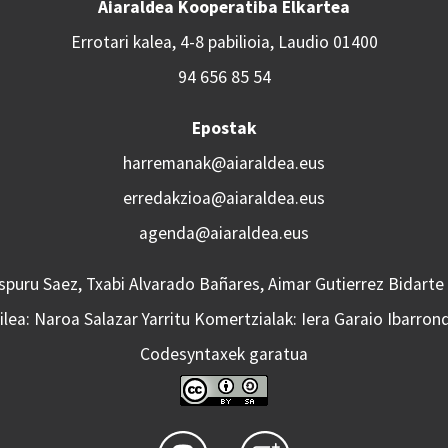
Aiaraldea Kooperatiba Elkartea
Errotari kalea, 4-8 pabilioia, Laudio 01400
94 656 85 54
Epostak
harremanak@aiaraldea.eus
erredakzioa@aiaraldea.eus
agenda@aiaraldea.eus
Aspuru Saez, Txabi Alvarado Bañares, Aimar Gutierrez Bidarte
lea: Naroa Salazar Yarritu Komertzialak: Iera Garaio Ibarron
Codesyntaxek garatua