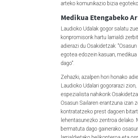
arteko komunikazio bizia egoteko
Medikua Etengabeko Ar
Laudioko Udalak gogor salatu zue
konpromisorik hartu larrialdi zer
adierazi du Osakidetzak: "Osasun
egotea edozein kasuan, medikua e
dago".
Zehazki, azalpen hori honako adi
Laudioko Udalari gogorarazi zion
espezialista nahikorik Osakidetza
Osasun Sailaren erantzuna izan 
kontratatzeko prest dagoen bitar
lehentasunezko zentroa delako. M
bermatuta dago gainerako osasun-
larrialdietako helikopteroa eta ospi