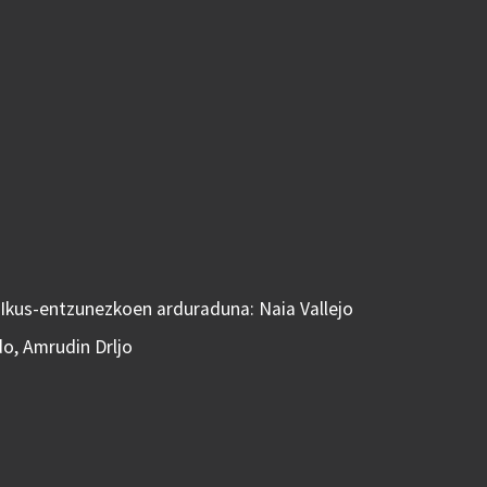
 Ikus-entzunezkoen arduraduna: Naia Vallejo
do, Amrudin Drljo