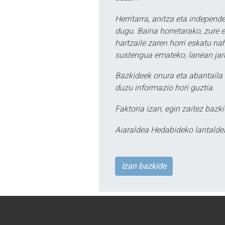
Herritarra, anitza eta independe
dugu. Baina horretarako, zure e
hartzaile zaren horri eskatu na
sustengua emateko, lanean jarr
Bazkideek onura eta abantaila 
duzu informazio hori guztia.
Faktoria izan, egin zaitez bazki
Aiaraldea Hedabideko lantalde
Izan bazkide