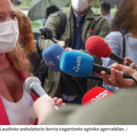
udioko anbulatorio berria iragartzeko eginiko agerraldian. /