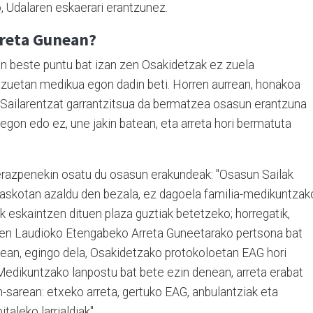
, Udalaren eskaerari erantzunez.
reta Gunean?
n beste puntu bat izan zen Osakidetzak ez zuela
bitzuetan medikua egon dadin beti. Horren aurrean, honakoa
 Sailarentzat garrantzitsua da bermatzea osasun erantzuna
gon edo ez, une jakin batean, eta arreta hori bermatuta
erazpenekin osatu du osasun erakundeak: "Osasun Sailak
, askotan azaldu den bezala, ez dagoela familia-medikuntzak
k eskaintzen dituen plaza guztiak betetzeko; horregatik,
zen Laudioko Etengabeko Arreta Guneetarako pertsona bat
tean, egingo dela, Osakidetzako protokoloetan EAG hori
edikuntzako lanpostu bat bete ezin denean, arreta erabat
sarean: etxeko arreta, gertuko EAG, anbulantziak eta
taleko larrialdiak".