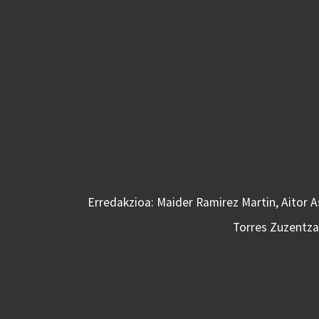
Erredakzioa: Maider Ramirez Martin, Aitor 
Torres Zuzentzai