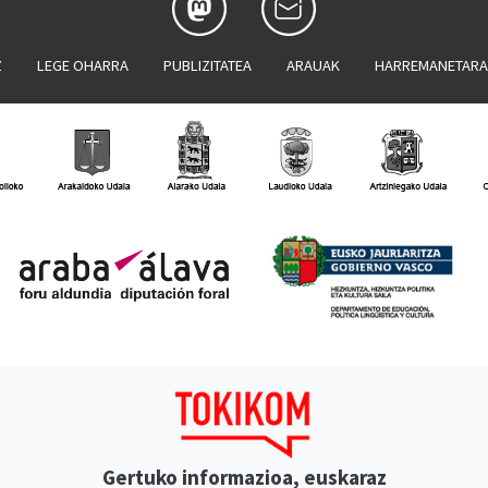
Z
LEGE OHARRA
PUBLIZITATEA
ARAUAK
HARREMANETAR
Gertuko informazioa, euskaraz