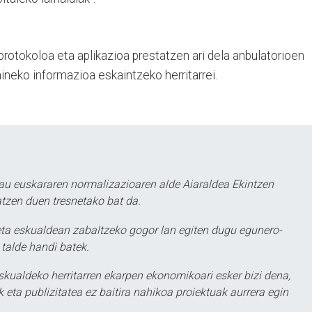
protokoloa eta aplikazioa prestatzen ari dela anbulatorioen
neko informazioa eskaintzeko herritarrei.
au euskararen normalizazioaren alde Aiaraldea Ekintzen
atzen duen tresnetako bat da.
ta eskualdean zabaltzeko gogor lan egiten dugu egunero-
 talde handi batek.
eskualdeko herritarren ekarpen ekonomikoari esker bizi dena,
 eta publizitatea ez baitira nahikoa proiektuak aurrera egin