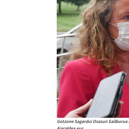
Gotzone Sagardui Osasun Sailburua La
Aiaraldea.eus