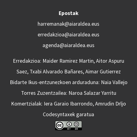
Epostak
harremanak@aiaraldea.eus
erredakzioa@aiaraldea.eus
agenda@aiaraldea.eus
Erredakzioa: Maider Ramirez Martin, Aitor Aspuru
Saez, Txabi Alvarado Bañares, Aimar Gutierrez
Bidarte Ikus-entzunezkoen arduraduna: Naia Vallejo
Torres Zuzentzailea: Naroa Salazar Yarritu
Komertzialak: Iera Garaio Ibarrondo, Amrudin Drljo
Codesyntaxek garatua