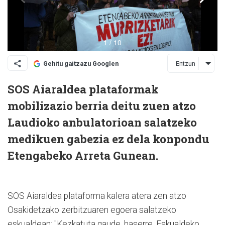
Entzun
Gehitu gaitzazu Googlen
SOS Aiaraldea plataformak
mobilizazio berria deitu zuen atzo
Laudioko anbulatorioan salatzeko
medikuen gabezia ez dela konpondu
Etengabeko Arreta Gunean.
SOS Aiaraldea plataforma kalera atera zen atzo
Osakidetzako zerbitzuaren egoera salatzeko
eskualdean: "Kezkatuta gaude, haserre. Eskualdeko