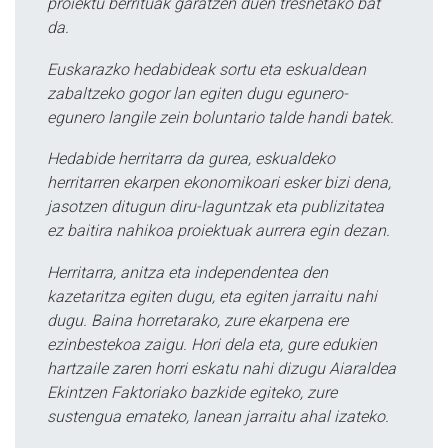
proiektu berrituak garatzen duen tresnetako bat
da.
Euskarazko hedabideak sortu eta eskualdean
zabaltzeko gogor lan egiten dugu egunero-
egunero langile zein boluntario talde handi batek.
Hedabide herritarra da gurea, eskualdeko
herritarren ekarpen ekonomikoari esker bizi dena,
jasotzen ditugun diru-laguntzak eta publizitatea
ez baitira nahikoa proiektuak aurrera egin dezan.
Herritarra, anitza eta independentea den
kazetaritza egiten dugu, eta egiten jarraitu nahi
dugu. Baina horretarako, zure ekarpena ere
ezinbestekoa zaigu. Hori dela eta, gure edukien
hartzaile zaren horri eskatu nahi dizugu Aiaraldea
Ekintzen Faktoriako bazkide egiteko, zure
sustengua emateko, lanean jarraitu ahal izateko.