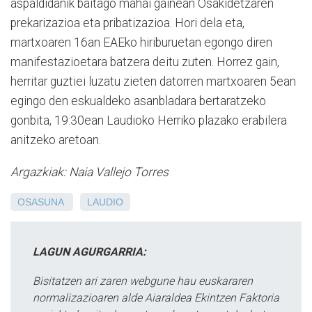
aspaldidanik baitago mahai gainean Osakidetzaren
prekarizazioa eta pribatizazioa. Hori dela eta,
martxoaren 16an EAEko hiriburuetan egongo diren
manifestazioetara batzera deitu zuten. Horrez gain,
herritar guztiei luzatu zieten datorren martxoaren 5ean
egingo den eskualdeko asanbladara bertaratzeko
gonbita, 19:30ean Laudioko Herriko plazako erabilera
anitzeko aretoan.
Argazkiak: Naia Vallejo Torres
OSASUNA
LAUDIO
LAGUN AGURGARRIA:
Bisitatzen ari zaren webgune hau euskararen
normalizazioaren alde Aiaraldea Ekintzen Faktoria