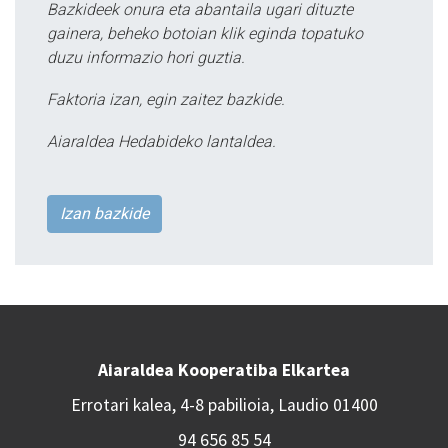
Bazkideek onura eta abantaila ugari dituzte
gainera, beheko botoian klik eginda topatuko
duzu informazio hori guztia.
Faktoria izan, egin zaitez bazkide.
Aiaraldea Hedabideko lantaldea.
Izan bazkide
Aiaraldea Kooperatiba Elkartea
Errotari kalea, 4-8 pabilioia, Laudio 01400
94 656 85 54