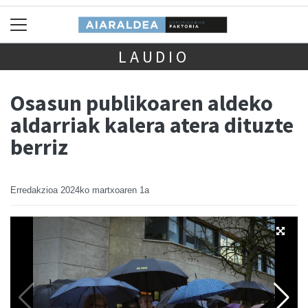
LAUDIO
Osasun publikoaren aldeko
aldarriak kalera atera dituzte
berriz
Erredakzioa
2024ko martxoaren 1a