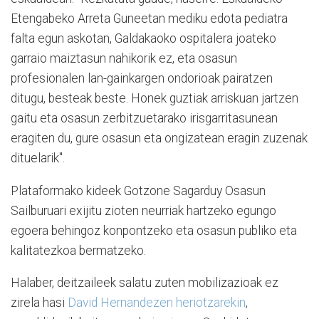
Etengabeko Arreta Guneetan mediku edota pediatra
falta egun askotan, Galdakaoko ospitalera joateko
garraio maiztasun nahikorik ez, eta osasun
profesionalen lan-gainkargen ondorioak pairatzen
ditugu, besteak beste. Honek guztiak arriskuan jartzen
gaitu eta osasun zerbitzuetarako irisgarritasunean
eragiten du, gure osasun eta ongizatean eragin zuzenak
dituelarik".
Plataformako kideek Gotzone Sagarduy Osasun
Sailburuari exijitu zioten neurriak hartzeko egungo
egoera behingoz konpontzeko eta osasun publiko eta
kalitatezkoa bermatzeko.
Halaber, deitzaileek salatu zuten mobilizazioak ez
zirela hasi
David Hernandezen heriotzarekin
,