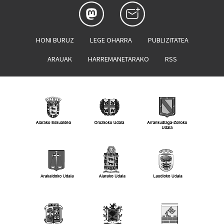
HONI BURUZ
LEGE OHARRA
PUBLIZITATEA
ARAUAK
HARREMANETARAKO
RSS