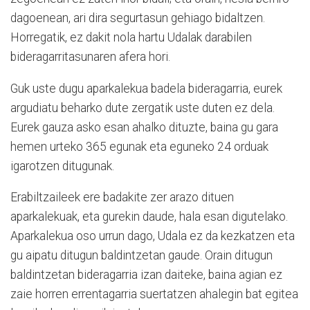
dagoenean, ari dira segurtasun gehiago bidaltzen.
Horregatik, ez dakit nola hartu Udalak darabilen
bideragarritasunaren afera hori.
Guk uste dugu aparkalekua badela bideragarria, eurek
argudiatu beharko dute zergatik uste duten ez dela.
Eurek gauza asko esan ahalko dituzte, baina gu gara
hemen urteko 365 egunak eta eguneko 24 orduak
igarotzen ditugunak.
Erabiltzaileek ere badakite zer arazo dituen
aparkalekuak, eta gurekin daude, hala esan digutelako.
Aparkalekua oso urrun dago, Udala ez da kezkatzen eta
gu aipatu ditugun baldintzetan gaude. Orain ditugun
baldintzetan bideragarria izan daiteke, baina agian ez
zaie horren errentagarria suertatzen ahalegin bat egitea