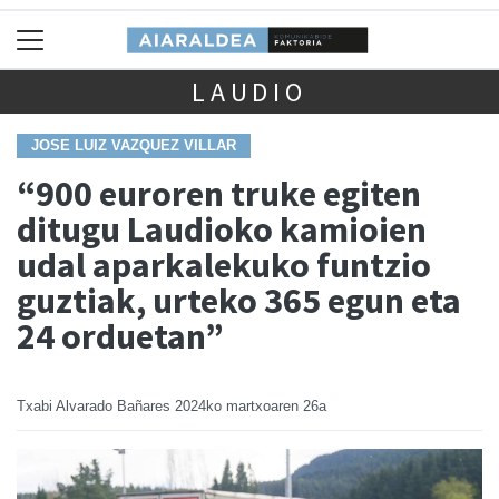
LAUDIO
JOSE LUIZ VAZQUEZ VILLAR
“900 euroren truke egiten
ditugu Laudioko kamioien
udal aparkalekuko funtzio
guztiak, urteko 365 egun eta
24 orduetan”
Txabi Alvarado Bañares
2024ko martxoaren 26a