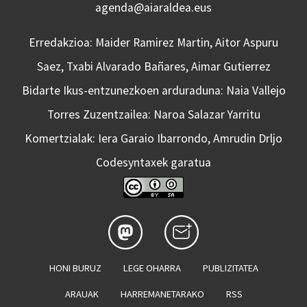
agenda@aiaraldea.eus
Erredakzioa: Maider Ramirez Martin, Aitor Aspuru
Saez, Txabi Alvarado Bañares, Aimar Gutierrez
Bidarte Ikus-entzunezkoen arduraduna: Naia Vallejo
Torres Zuzentzailea: Naroa Salazar Yarritu
Komertzialak: Iera Garaio Ibarrondo, Amrudin Drljo
Codesyntaxek garatua
HONI BURUZ
LEGE OHARRA
PUBLIZITATEA
ARAUAK
HARREMANETARAKO
RSS