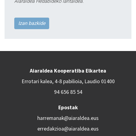
Aiaraldea Hedabideko lantaldea.
Izan bazkide
Aiaraldea Kooperatiba Elkartea
Errotari kalea, 4-8 pabilioia, Laudio 01400
94 656 85 54
Epostak
harremanak@aiaraldea.eus
erredakzioa@aiaraldea.eus