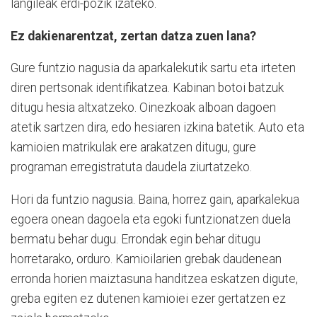
langileak erdi-pozik izateko.
Ez dakienarentzat, zertan datza zuen lana?
Gure funtzio nagusia da aparkalekutik sartu eta irteten
diren pertsonak identifikatzea. Kabinan botoi batzuk
ditugu hesia altxatzeko. Oinezkoak alboan dagoen
atetik sartzen dira, edo hesiaren izkina batetik. Auto eta
kamioien matrikulak ere arakatzen ditugu, gure
programan erregistratuta daudela ziurtatzeko.
Hori da funtzio nagusia. Baina, horrez gain, aparkalekua
egoera onean dagoela eta egoki funtzionatzen duela
bermatu behar dugu. Errondak egin behar ditugu
horretarako, orduro. Kamioilarien grebak daudenean
erronda horien maiztasuna handitzea eskatzen digute,
greba egiten ez dutenen kamioiei ezer gertatzen ez