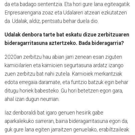
da eta badago sententzia. Eta hori gure lana egiteagatik.
Enpresarengana zoaz eta Udalaren atzean ezkutatzen
da. Udalak, aldiz, pentsatu behar duela dio.
Udalak denbora tarte bat eskatu dizue zerbitzuaren
bideragarritasuna aztertzeko. Bada bideragarria?
2020an zerbitzu hau abian jarri zenean esan ziguten
kamioilarien eta kamioien segurtasuna ardatz izango
zuen zerbitzu bat nahi zutela. Kamioiek merkantziak
edota erregaia daramate, eta funtzio batzuk egin behar
ditugu horiek babesteko. Gu hori betetzen egon gara,
ahal izan dugun neurrian.
Iaz denboraldi bat igaro genuen hesirik gabe
aparkalekuko sarreran, baina bideragarritasuna egon da,
guk gure lana egiten jarraitzen genuelako, erabiltzaileak