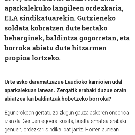
aparkalekuko langileen ordezkaria,
ELA sindikatuarekin. Gutxieneko
soldata kobratzen dute bertako
beharginek, baldintza gogorretan, eta
borroka abiatu dute hitzarmen
propioa lortzeko.
Urte asko daramatzazue Laudioko kamioien udal
aparkalekuan lanean. Zergatik erabaki duzue orain
abiatzea lan baldintzak hobetzeko borroka?
Egunerokoan gertatu zaizkigun gauza askoren ondorioa
izan da. Genuen egoera ikusita, buelta ematea erabaki
genuen, ordezkari sindikal bat jarriz. Horren aurrean