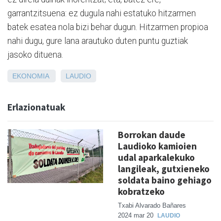
garrantzitsuena: ez dugula nahi estatuko hitzarmen
batek esatea nola bizi behar dugun. Hitzarmen propioa
nahi dugu, gure lana arautuko duten puntu guztiak
jasoko dituena.
EKONOMIA
LAUDIO
Erlazionatuak
Borrokan daude
Laudioko kamioien
udal aparkalekuko
langileak, gutxieneko
soldata baino gehiago
kobratzeko
Txabi Alvarado Bañares
2024 mar 20
LAUDIO