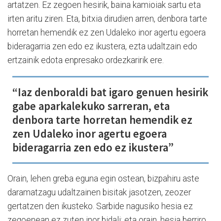
artatzen. Ez zegoen hesirik, baina kamioiak sartu eta
irten aritu ziren. Eta, bitxia dirudien arren, denbora tarte
horretan hemendik ez zen Udaleko inor agertu egoera
bideragarria zen edo ez ikustera, ezta udaltzain edo
ertzainik edota enpresako ordezkaririk ere.
“Iaz denboraldi bat igaro genuen hesirik
gabe aparkalekuko sarreran, eta
denbora tarte horretan hemendik ez
zen Udaleko inor agertu egoera
bideragarria zen edo ez ikustera”
Orain, lehen greba eguna egin ostean, bizpahiru aste
daramatzagu udaltzainen bisitak jasotzen, zeozer
gertatzen den ikusteko. Sarbide nagusiko hesia ez
zegoenean ez zuten inor bidali; eta orain, hesia berriro