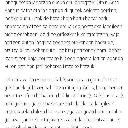
lanegunetan jasotzen dugun diru beragatik. Orain Aste
Santua dator eta lan egingo dugunok soldata berdina
jasoko dugu. Lankide batek baja hartu behar badu
enpresa saiatzen da bere orduak gainontzeko langileen
bidez estaltzen, ez dute ordezkorik kontratatzen. Baja
hartzen duten langileak egoera prekarioan badaude,
bizitza bilatu behar dute. Iaz hiru pertsonek hartu behar
izan zuten baja, horietako bik oso egoera larrian egonda.
Euren azalean jarri beharko lirateke batzuk.
Oso erraza da esatea Udalak kontratatu gaituela eta
guk badakigula zer baldintza ditugun. Ados, baina hemen
bizi eta sufritu behar dira baldintza horiek. Guk hasieratik
nahi genuen gauza bakarra zen Udalak eta langileek
enpresarekin bilera bat izatea, gauza guzti hauek mahai
gainean jartzeko eta jakin zezaten lan baldintza hauek
ez direla duinak inorentzat; eta, batez ere,