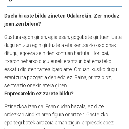
Duela bi aste bildu zineten Udalarekin. Zer moduz
joan zen bilera?
Gustura egon ginen, egia esan, gogobete gintuen. Uste
dugu entzun egin gintuztela eta sentsazio oso onak
ditugu, egoera zein den kontuan hartuta. Hori bai,
itxaron beharko dugu eurek erantzun bat emateko
eskatu diguten tartea igaro arte. Orduan ikusiko dugu
erantzuna pozgarria den edo ez. Baina, printzipioz,
sentsazio onekin atera ginen.
Enpresarekin ez zarete bildu?
Ezinezkoa izan da. Esan dudan bezala, ez dute
ordezkari sindikalaren figura onartzen. Gasteizko
epaitegi batek arrazoia eman zigun, enpresak epez