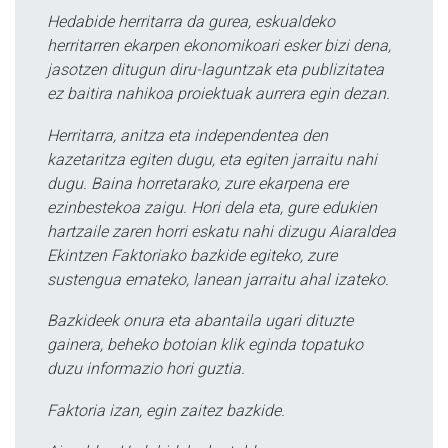
Hedabide herritarra da gurea, eskualdeko
herritarren ekarpen ekonomikoari esker bizi dena,
jasotzen ditugun diru-laguntzak eta publizitatea
ez baitira nahikoa proiektuak aurrera egin dezan.
Herritarra, anitza eta independentea den
kazetaritza egiten dugu, eta egiten jarraitu nahi
dugu. Baina horretarako, zure ekarpena ere
ezinbestekoa zaigu. Hori dela eta, gure edukien
hartzaile zaren horri eskatu nahi dizugu Aiaraldea
Ekintzen Faktoriako bazkide egiteko, zure
sustengua emateko, lanean jarraitu ahal izateko.
Bazkideek onura eta abantaila ugari dituzte
gainera, beheko botoian klik eginda topatuko
duzu informazio hori guztia.
Faktoria izan, egin zaitez bazkide.