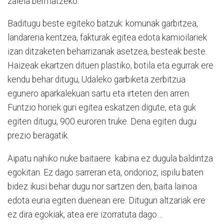
zaiela bermatzeko.
Baditugu beste egiteko batzuk: komunak garbitzea,
landareria kentzea, fakturak egitea edota kamioilariek
izan ditzaketen beharrizanak asetzea, besteak beste.
Haizeak ekartzen dituen plastiko, botila eta egurrak ere
kendu behar ditugu, Udaleko garbiketa zerbitzua
egunero aparkalekuan sartu eta irteten den arren.
Funtzio horiek guri egitea eskatzen digute, eta guk
egiten ditugu, 900 euroren truke. Dena egiten dugu
prezio beragatik.
Aipatu nahiko nuke baitaere kabina ez dugula baldintza
egokitan. Ez dago sarreran eta, ondorioz, ispilu baten
bidez ikusi behar dugu nor sartzen den, baita lainoa
edota euria egiten duenean ere. Ditugun altzariak ere
ez dira egokiak, atea ere izorratuta dago…