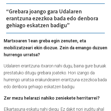
“Grebara joango gara Udalaren
erantzuna ezezkoa bada edo denbora
gehiago eskatzen badigu”
Martxoaren 1ean greba egin zenuten, eta
mobilizatzeari ekin diozue. Zein da emango duzuen
hurrengo urratsa?
Udalaren erantzuna itxaron nahi dugu, baina gure buruak
prestatuko ditugu grebara joateko. Hori izango da
hurrengo urratsa erakundearen erantzuna ezezkoa bada
edo denbora gehiago eskatzen badigu.
Zer mezu helarazi nahiko zeniekete herritarrei?
Elkartasuna eskatu nahi diegu. Ez dakit nori iruditu ahal