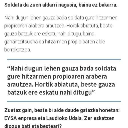
Soldata da zuen aldarri nagusia, baina ez bakarra.
Nahi dugun lehen gauza bada soldata gure hitzarmen
propioaren arabera arautzea. Hortik abiatuta, beste
gauza batzuk ere eskatu nahi ditugu, baina
garrantzitsuena da hitzarmen propio baten alde
borrokatzea.
“Nahi dugun lehen gauza bada soldata
gure hitzarmen propioaren arabera
arautzea. Hortik abiatuta, beste gauza
batzuk ere eskatu nahi ditugu”
Zuetaz gain, beste bi alde daude gatazka honetan:
EYSA enpresa eta Laudioko Udala. Zer eskatzen
diozue bati eta besteari?