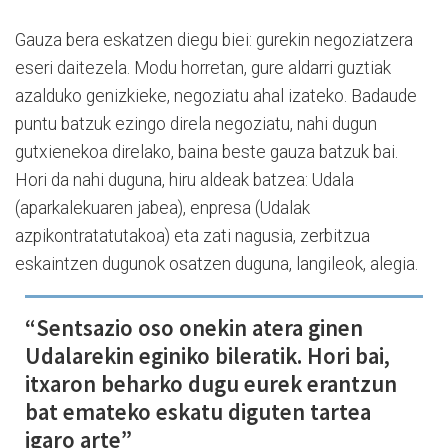
Gauza bera eskatzen diegu biei: gurekin negoziatzera
eseri daitezela. Modu horretan, gure aldarri guztiak
azalduko genizkieke, negoziatu ahal izateko. Badaude
puntu batzuk ezingo direla negoziatu, nahi dugun
gutxienekoa direlako, baina beste gauza batzuk bai.
Hori da nahi duguna, hiru aldeak batzea: Udala
(aparkalekuaren jabea), enpresa (Udalak
azpikontratatutakoa) eta zati nagusia, zerbitzua
eskaintzen dugunok osatzen duguna, langileok, alegia.
“Sentsazio oso onekin atera ginen
Udalarekin eginiko bileratik. Hori bai,
itxaron beharko dugu eurek erantzun
bat emateko eskatu diguten tartea
igaro arte”