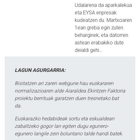
Udalarena da aparkalekua
eta EYSA enpresak
kudeatzen du. Martxoaren
1ean greba egin zuten
beharginek, eta datorren
astean erabakiko dute
deialdi gehi…
LAGUN AGURGARRIA:
Bisitatzen ari zaren webgune hau euskararen
normalizazioaren alde Aiaraldea Ekintzen Faktoria
proiektu berrituak garatzen duen tresnetako bat
da.
Euskarazko hedabideak sortu eta eskualdean
zabaltzeko gogor lan egiten dugu egunero-
egunero langile zein boluntario talde handi batek.