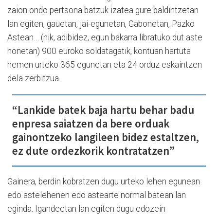
zaion ondo pertsona batzuk izatea gure baldintzetan
lan egiten, gauetan, jai-egunetan, Gabonetan, Pazko
Astean… (nik, adibidez, egun bakarra libratuko dut aste
honetan) 900 euroko soldatagatik, kontuan hartuta
hemen urteko 365 egunetan eta 24 orduz eskaintzen
dela zerbitzua.
“Lankide batek baja hartu behar badu
enpresa saiatzen da bere orduak
gainontzeko langileen bidez estaltzen,
ez dute ordezkorik kontratatzen”
Gainera, berdin kobratzen dugu urteko lehen egunean
edo astelehenen edo astearte normal batean lan
eginda. Igandeetan lan egiten dugu edozein