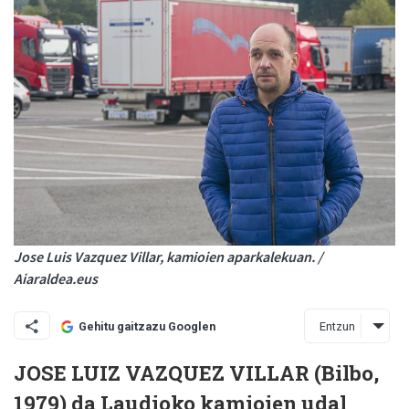
Jose Luis Vazquez Villar, kamioien aparkalekuan. /
Aiaraldea.eus
Entzun
Gehitu gaitzazu Googlen
JOSE LUIZ VAZQUEZ VILLAR (Bilbo,
1979) da Laudioko kamioien udal