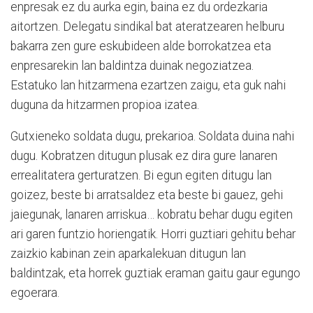
enpresak ez du aurka egin, baina ez du ordezkaria
aitortzen. Delegatu sindikal bat ateratzearen helburu
bakarra zen gure eskubideen alde borrokatzea eta
enpresarekin lan baldintza duinak negoziatzea.
Estatuko lan hitzarmena ezartzen zaigu, eta guk nahi
duguna da hitzarmen propioa izatea.
Gutxieneko soldata dugu, prekarioa. Soldata duina nahi
dugu. Kobratzen ditugun plusak ez dira gure lanaren
errealitatera gerturatzen. Bi egun egiten ditugu lan
goizez, beste bi arratsaldez eta beste bi gauez, gehi
jaiegunak, lanaren arriskua… kobratu behar dugu egiten
ari garen funtzio horiengatik. Horri guztiari gehitu behar
zaizkio kabinan zein aparkalekuan ditugun lan
baldintzak, eta horrek guztiak eraman gaitu gaur egungo
egoerara.