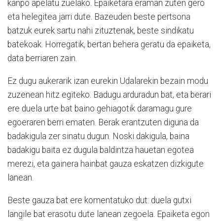
kanpo apelatu zuelako. Epaiketara eraman zuten gero
eta helegitea jarri dute. Bazeuden beste pertsona
batzuk eurek sartu nahi zituztenak, beste sindikatu
batekoak. Horregatik, bertan behera geratu da epaiketa,
data berriaren zain.
Ez dugu aukerarik izan eurekin Udalarekin bezain modu
zuzenean hitz egiteko. Badugu arduradun bat, eta berari
ere duela urte bat baino gehiagotik daramagu gure
egoeraren berri ematen. Berak erantzuten diguna da
badakigula zer sinatu dugun. Noski dakigula, baina
badakigu baita ez dugula baldintza hauetan egotea
merezi, eta gainera hainbat gauza eskatzen dizkigute
lanean.
Beste gauza bat ere komentatuko dut: duela gutxi
langile bat erasotu dute lanean zegoela. Epaiketa egon