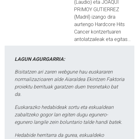
(Laudio) eta JOAQUI
PRIMOY GUTIERREZ
(Madril) izango dira
aurtengo Hardcore Hits
Cancer kontzertuaren
antolatzaileak eta egitas…
LAGUN AGURGARRIA:
Bisitatzen ari zaren webgune hau euskararen
normalizazioaren alde Aiaraldea Ekintzen Faktoria
proiektu berrituak garatzen duen tresnetako bat
da.
Euskarazko hedabideak sortu eta eskualdean
zabaltzeko gogor lan egiten dugu egunero-
egunero langile zein boluntario talde handi batek.
Hedabide herritarra da gurea, eskualdeko