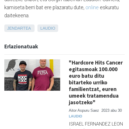
kamiseta berri bat ere plazaratu dute,
online
eskuratu
daitekeena.
JENDARTEA
LAUDIO
Erlazionatuak
"Hardcore Hits Cancer
egitasmoak 100.000
euro batu ditu
bitarteko urriko
familientzat, euren
umeek tratamendua
jasotzeko"
Aitor Aspuru Saez
2023 abu 30
LAUDIO
ISRAEL FERNANDEZ LEON