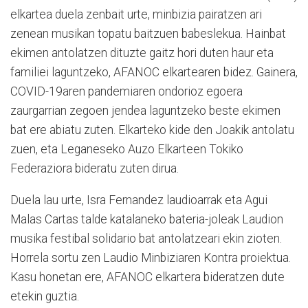
elkartea duela zenbait urte, minbizia pairatzen ari
zenean musikan topatu baitzuen babeslekua. Hainbat
ekimen antolatzen dituzte gaitz hori duten haur eta
familiei laguntzeko, AFANOC elkartearen bidez. Gainera,
COVID-19aren pandemiaren ondorioz egoera
zaurgarrian zegoen jendea laguntzeko beste ekimen
bat ere abiatu zuten. Elkarteko kide den Joakik antolatu
zuen, eta Leganeseko Auzo Elkarteen Tokiko
Federaziora bideratu zuten dirua.
Duela lau urte, Isra Fernandez laudioarrak eta Agui
Malas Cartas talde katalaneko bateria-joleak Laudion
musika festibal solidario bat antolatzeari ekin zioten.
Horrela sortu zen Laudio Minbiziaren Kontra proiektua.
Kasu honetan ere, AFANOC elkartera bideratzen dute
etekin guztia.