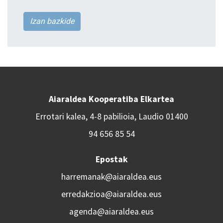
Izan bazkide
Aiaraldea Kooperatiba Elkartea
Errotari kalea, 4-8 pabilioia, Laudio 01400
94 656 85 54
Epostak
harremanak@aiaraldea.eus
erredakzioa@aiaraldea.eus
agenda@aiaraldea.eus