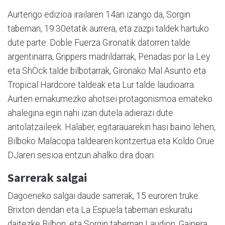
Aurtengo edizioa irailaren 14an izango da, Sorgin
tabernan, 19:30etatik aurrera, eta zazpi taldek hartuko
dute parte: Doble Fuerza Gironatik datorren talde
argentinarra, Grippers madrildarrak, Penadas por la Ley
eta ShÖck talde bilbotarrak, Gironako Mal Asunto eta
Tropical Hardcore taldeak eta Lur talde laudioarra.
Aurten emakumezko ahotsei protagonismoa emateko
ahalegina egin nahi izan dutela adierazi dute
antolatzaileek. Halaber, egitarauarekin hasi baino lehen,
Bilboko Malacopa taldearen kontzertua eta Koldo Orue
DJaren sesioa entzun ahalko dira doan.
Sarrerak salgai
Dagoeneko salgai daude sarrerak, 15 euroren truke.
Brixton dendan eta La Espuela tabernan eskuratu
daitezke Bilbon, eta Sorgin tabernan Laudion. Gainera,