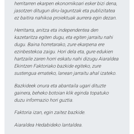
herritarren ekarpen ekonomikoari esker bizi dena,
jasotzen ditugun diru-laguntzak eta publizitatea
ez baitira nahikoa proiektuak aurrera egin dezan.
Herritarra, anitza eta independentea den
kazetaritza egiten dugu, eta egiten jarraitu nahi
dugu. Baina horretarako, zure ekarpena ere
ezinbestekoa zaigu. Hori dela eta, gure edukien
hartzaile zaren horri eskatu nahi dizugu Aiaraldea
Ekintzen Faktoriako bazkide egiteko, zure
sustengua emateko, lanean jarraitu ahal izateko.
Bazkideek onura eta abantaila ugari dituzte
gainera, beheko botoian klik eginda topatuko
duzu informazio hori guztia.
Faktoria izan, egin zaitez bazkide.
Aiaraldea Hedabideko lantaldea.