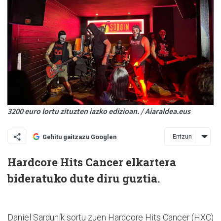
3200 euro lortu zituzten iazko edizioan. / Aiaraldea.eus
Entzun
Gehitu gaitzazu Googlen
Hardcore Hits Cancer elkartera
bideratuko dute diru guztia.
Daniel Sarduník sortu zuen Hardcore Hits Cancer (HXC)