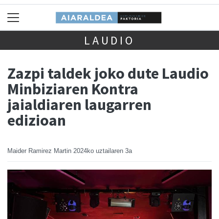
LAUDIO
Zazpi taldek joko dute Laudio
Minbiziaren Kontra
jaialdiaren laugarren
edizioan
Maider Ramirez Martin
2024ko uztailaren 3a