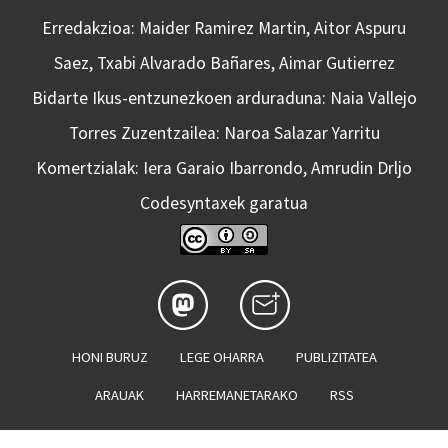
Erredakzioa: Maider Ramirez Martin, Aitor Aspuru
Saez, Txabi Alvarado Bañares, Aimar Gutierrez
Bidarte Ikus-entzunezkoen arduraduna: Naia Vallejo
Torres Zuzentzailea: Naroa Salazar Yarritu
Komertzialak: Iera Garaio Ibarrondo, Amrudin Drljo
Codesyntaxek garatua
HONI BURUZ
LEGE OHARRA
PUBLIZITATEA
ARAUAK
HARREMANETARAKO
RSS