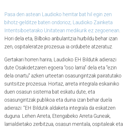
Pasa den astean Laudioko herritar bat hil egin zen
bihotz-gelditze baten ondorioz, Laudioko Zainketa
Intentsiboetarako Unitatean medikurik ez zegoenean
.
Hori dela eta, Bilboko anbulantzia hurbildu behar izan
zen, ospitaleratze prozesua ia ordubete atzeratuz.
Gertakari horren harira, Laudioko EH Bildutik adierazi
dute Osakidetzaren egoera “oso larria” dela eta "ezin
dela onartu" azken urteetan osasungintzak pairatutako
suntsitze prozesua. Hortaz, arreta integrala eskainiko
duen osasun sistema bat eskatu dute, eta
osasungintzak publikoa eta duina izan behar duela
adierazi: “EH Bildutik aldaketa integrala da eskatzen
duguna. Lehen Arreta, Etengabeko Arreta Guneak,
larrialdietako zerbitzua, osasun mentala, ospitaleak eta