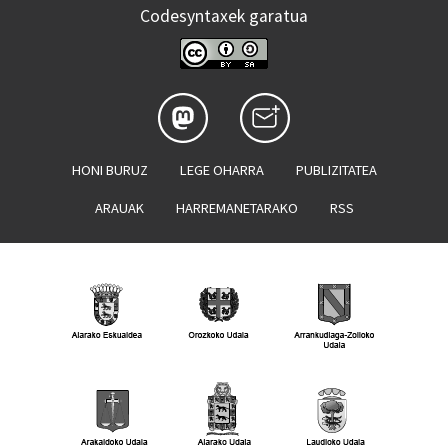
Codesyntaxek garatua
HONI BURUZ
LEGE OHARRA
PUBLIZITATEA
ARAUAK
HARREMANETARAKO
RSS