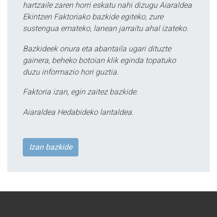
hartzaile zaren horri eskatu nahi dizugu Aiaraldea
Ekintzen Faktoriako bazkide egiteko, zure
sustengua emateko, lanean jarraitu ahal izateko.
Bazkideek onura eta abantaila ugari dituzte
gainera, beheko botoian klik eginda topatuko
duzu informazio hori guztia.
Faktoria izan, egin zaitez bazkide.
Aiaraldea Hedabideko lantaldea.
Izan bazkide