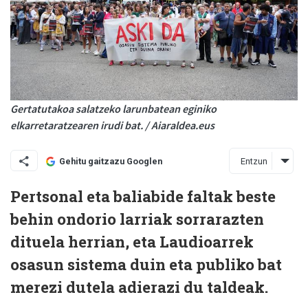
Gertatutakoa salatzeko larunbatean eginiko
elkarretaratzearen irudi bat. / Aiaraldea.eus
Entzun
Gehitu gaitzazu Googlen
Pertsonal eta baliabide faltak beste
behin ondorio larriak sorrarazten
dituela herrian, eta Laudioarrek
osasun sistema duin eta publiko bat
merezi dutela adierazi du taldeak.