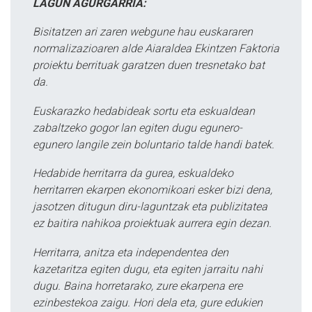
LAGUN AGURGARRIA:
Bisitatzen ari zaren webgune hau euskararen
normalizazioaren alde Aiaraldea Ekintzen Faktoria
proiektu berrituak garatzen duen tresnetako bat
da.
Euskarazko hedabideak sortu eta eskualdean
zabaltzeko gogor lan egiten dugu egunero-
egunero langile zein boluntario talde handi batek.
Hedabide herritarra da gurea, eskualdeko
herritarren ekarpen ekonomikoari esker bizi dena,
jasotzen ditugun diru-laguntzak eta publizitatea
ez baitira nahikoa proiektuak aurrera egin dezan.
Herritarra, anitza eta independentea den
kazetaritza egiten dugu, eta egiten jarraitu nahi
dugu. Baina horretarako, zure ekarpena ere
ezinbestekoa zaigu. Hori dela eta, gure edukien