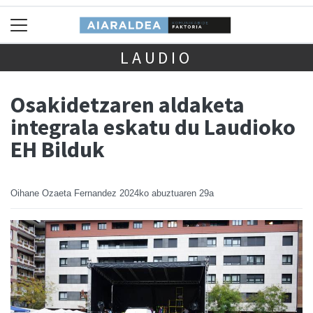
LAUDIO
Osakidetzaren aldaketa
integrala eskatu du Laudioko
EH Bilduk
Oihane Ozaeta Fernandez
2024ko abuztuaren 29a