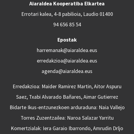
Aiaraldea Kooperatiba Elkartea
Errotari kalea, 4-8 pabilioia, Laudio 01400
94 656 85 54
Epostak
harremanak@aiaraldea.eus
erredakzioa@aiaraldea.eus
agenda@aiaraldea.eus
Erredakzioa: Maider Ramirez Martin, Aitor Aspuru
Saez, Txabi Alvarado Bañares, Aimar Gutierrez
Bidarte Ikus-entzunezkoen arduraduna: Naia Vallejo
Torres Zuzentzailea: Naroa Salazar Yarritu
Komertzialak: Iera Garaio Ibarrondo, Amrudin Drljo