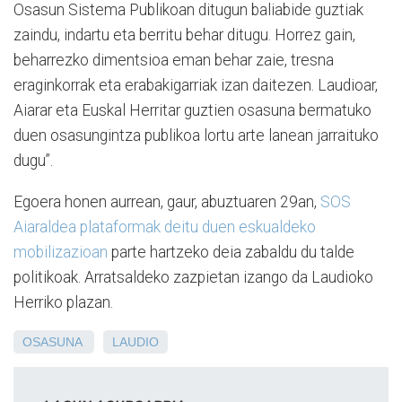
Osasun Sistema Publikoan ditugun baliabide guztiak
zaindu, indartu eta berritu behar ditugu. Horrez gain,
beharrezko dimentsioa eman behar zaie, tresna
eraginkorrak eta erabakigarriak izan daitezen. Laudioar,
Aiarar eta Euskal Herritar guztien osasuna bermatuko
duen osasungintza publikoa lortu arte lanean jarraituko
dugu”.
Egoera honen aurrean, gaur, abuztuaren 29an,
SOS
Aiaraldea plataformak deitu duen eskualdeko
mobilizazioan
parte hartzeko deia zabaldu du talde
politikoak. Arratsaldeko zazpietan izango da Laudioko
Herriko plazan.
OSASUNA
LAUDIO