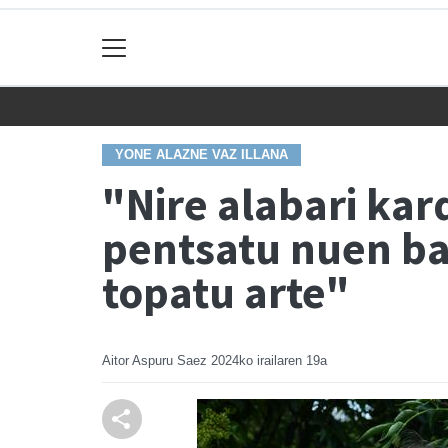
YONE ALAZNE VAZ ILLANA
"Nire alabari kar
pentsatu nuen ba
topatu arte"
Aitor Aspuru Saez
2024ko irailaren 19a