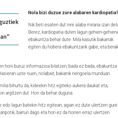
Nola bizi duzue zure alabaren kardiopatia
guztiek
Nik beti esaten dut nire alaba miraria izan dela
Berez, kardiopatia duten lagun gehien-gehien
ean"
ebakuntza behar dute. Mila kasutik bakarrak
egiten du hobera ebakuntzarik gabe, eta bera
zen honi buruz informazioa bilatzen, bada ez bada, ebakuntza
Hasieran uste nuen, nolabait, bakarrik nengoela munduan.
ilia bihurtu da, kideekin hitz egiteko aukera daukat eta,
in argitzen dut. Hori da behar duguna.
e edo lagun batekin hitz egitean, agian ez dute ulertzen gure
anpotik, barrun dago eta hori ez da horren erraz ulertzen.