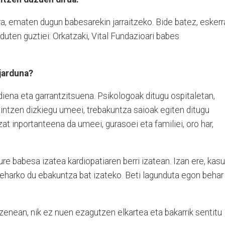
ra, ematen dugun babesarekin jarraitzeko. Bide batez, eskerr
duten guztiei: Orkatzaki, Vital Fundazioari babes
jarduna?
iena eta garrantzitsuena. Psikologoak ditugu ospitaletan,
intzen dizkiegu umeei, trebakuntza saioak egiten ditugu
zat inportanteena da umeei, gurasoei eta familiei, oro har,
re babesa izatea kardiopatiaren berri izatean. Izan ere, kasu
eharko du ebakuntza bat izateko. Beti lagunduta egon behar
zenean, nik ez nuen ezagutzen elkartea eta bakarrik sentitu