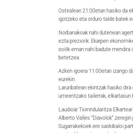
Ostiralean 21:00etan hasiko da ek
igotzeko eta orduro talde batek 
Norbanakoak nahi dutenean agertu
ezta preziorik. Ekarpen ekonomik
soilik eman nahi badute mendira i
betetzea.
Azken igoera 11:00etan izango da
eurekin.
Larunbatean ekintzak hasiko dira 
umeentzako tailerrak, elkartasu
Laudioar Txirrindularitza Elkartea
Alberto Valles “Diavolok” zeregin 
Sugarrakekoek ere saskibaloi part