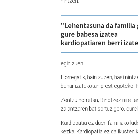
nintzen.
"Lehentasuna da familia 
gure babesa izatea
kardiopatiaren berri izat
egin zuen.
Horregatik, hain zuzen, hasi nint
behar izatekotan prest egoteko. 
Zentzu horretan, Bihotzez nire fam
zalantzaren bat sortuz gero, eurek
Kardiopatia ez duen familiako kid
kezka. Kardiopatia ez da ikusten k