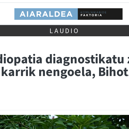
LAUDIO
diopatia diagnostikatu
karrik nengoela, Bihot