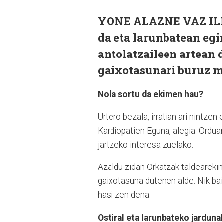
YONE ALAZNE VAZ ILLA
da eta larunbatean eg
antolatzaileen artean
gaixotasunari buruz m
Nola sortu da ekimen hau?
Urtero bezala, irratian ari nintze
Kardiopatien Eguna, alegia. Ordu
jartzeko interesa zuelako.
Azaldu zidan Orkatzak taldeareki
gaixotasuna dutenen alde. Nik ba
hasi zen dena.
Ostiral eta larunbateko jarduna