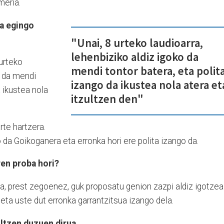
meria.
ia egingo
"Unai, 8 urteko laudioarra,
lehenbiziko aldiz igoko da
 urteko
mendi tontor batera, eta polit
o da mendi
izango da ikustea nola atera et
a ikustea nola
itzultzen den"
te hartzera.
da Goikoganera eta erronka hori ere polita izango da.
en proba hori?
a, prest zegoenez, guk proposatu genion zazpi aldiz igotzea
eta uste dut erronka garrantzitsua izango dela.
iltzen duzuen dirua.