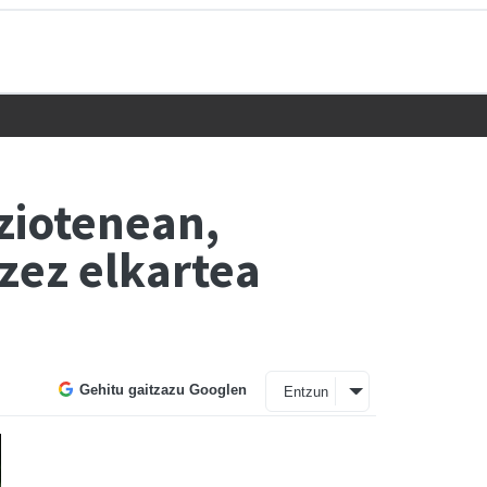
 ziotenean,
zez elkartea
Gehitu gaitzazu Googlen
Entzun