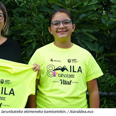
a, larunbateko ekimeneko kamisetekin. / Aiaraldea.eus