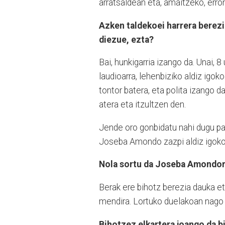
arratsaldean eta, amaitzeko, erro
Azken taldekoei harrera berez
diezue, ezta?
Bai, hunkigarria izango da. Unai, 8
laudioarra, lehenbiziko aldiz igok
tontor batera, eta polita izango d
atera eta itzultzen den.
Jende oro gonbidatu nahi dugu par
Joseba Amondo zazpi aldiz igoko 
Nola sortu da Joseba Amondor
Berak ere bihotz berezia dauka et
mendira. Lortuko duelakoan nago 
Bihotzez elkartera joango da b