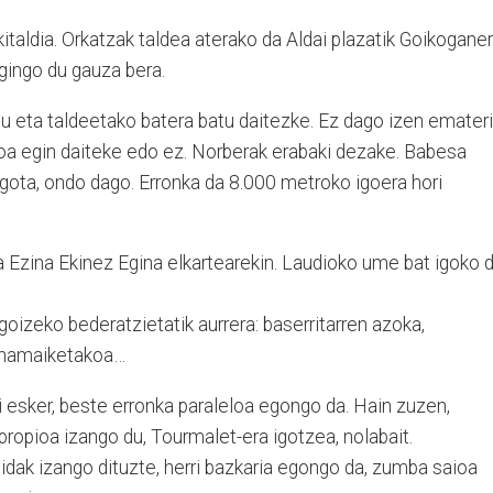
italdia. Orkatzak taldea aterako da Aldai plazatik Goikogane
egingo du gauza bera.
 eta taldeetako batera batu daitezke. Ez dago izen emateri
oa egin daiteke edo ez. Norberak erabaki dezake. Babesa
gota, ondo dago. Erronka da 8.000 metroko igoera hori
 Ezina Ekinez Egina elkartearekin. Laudioko ume bat igoko 
goizeko bederatzietatik aurrera: baserritarren azoka,
n hamaiketakoa…
ri esker, beste erronka paraleloa egongo da. Hain zuzen,
propioa izango du, Tourmalet-era igotzea, nolabait.
idak izango dituzte, herri bazkaria egongo da, zumba saioa