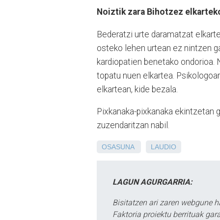
Noiztik zara Bihotzez elkartek
Bederatzi urte daramatzat elkarte
osteko lehen urtean ez nintzen g
kardiopatien benetako ondorioa. N
topatu nuen elkartea. Psikologoa
elkartean, kide bezala.
Pixkanaka-pixkanaka ekintzetan g
zuzendaritzan nabil.
OSASUNA
LAUDIO
LAGUN AGURGARRIA:
Bisitatzen ari zaren webgune h
Faktoria proiektu berrituak gar