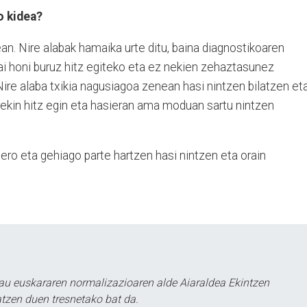
o kidea?
an. Nire alabak hamaika urte ditu, baina diagnostikoaren
ai honi buruz hitz egiteko eta ez nekien zehaztasunez
ire alaba txikia nagusiagoa zenean hasi nintzen bilatzen et
rekin hitz egin eta hasieran ama moduan sartu nintzen
ero eta gehiago parte hartzen hasi nintzen eta orain
au euskararen normalizazioaren alde Aiaraldea Ekintzen
atzen duen tresnetako bat da.