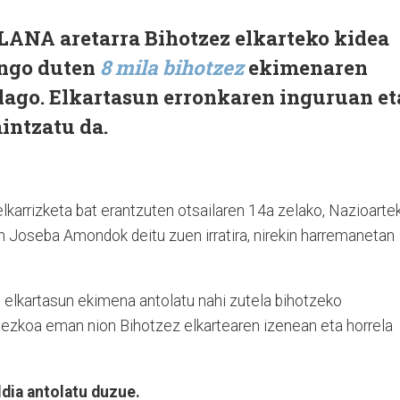
NA aretarra Bihotzez elkarteko kidea
ingo duten
8 mila bihotzez
ekimenaren
 dago. Elkartasun erronkaren inguruan et
intzatu da.
n elkarrizketa bat erantzuten otsailaren 14a zelako, Nazioarte
an Joseba Amondok deitu zuen irratira, nirekin harremanetan
n elkartasun ekimena antolatu nahi zutela bihotzeko
iezkoa eman nion Bihotzez elkartearen izenean eta horrela
ldia antolatu duzue.