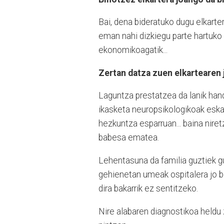
Bai, dena bideratuko dugu elkarte
eman nahi dizkiegu parte hartuko 
ekonomikoagatik...
Zertan datza zuen elkartearen 
Laguntza prestatzea da lanik hand
ikasketa neuropsikologikoak eska
hezkuntza esparruan... baina niret
babesa ematea.
Lehentasuna da familia guztiek gu
gehienetan umeak ospitalera jo b
dira bakarrik ez sentitzeko.
Nire alabaren diagnostikoa heldu 