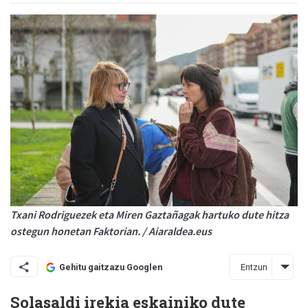
Txani Rodriguezek eta Miren Gaztañagak hartuko dute hitza
ostegun honetan Faktorian. / Aiaraldea.eus
Entzun
Gehitu gaitzazu Googlen
Solasaldi irekia eskainiko dute