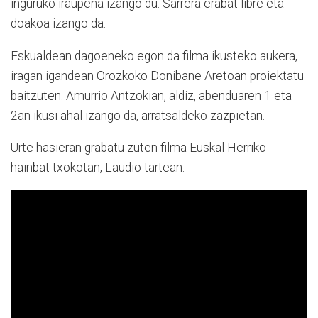
inguruko iraupena izango du. Sarrera erabat libre eta
doakoa izango da.
Eskualdean dagoeneko egon da filma ikusteko aukera,
iragan igandean Orozkoko Donibane Aretoan proiektatu
baitzuten. Amurrio Antzokian, aldiz, abenduaren 1 eta
2an ikusi ahal izango da, arratsaldeko zazpietan.
Urte hasieran grabatu zuten filma Euskal Herriko
hainbat txokotan, Laudio tartean: