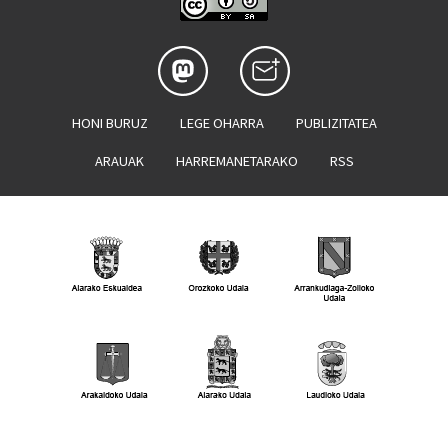
HONI BURUZ
LEGE OHARRA
PUBLIZITATEA
ARAUAK
HARREMANETARAKO
RSS