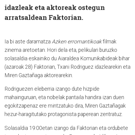
idazleak eta aktoreak ostegun
arratsaldean Faktorian.
Ia bi aste daramatza
Azken erromantikoak
filmak
zinema aretoetan. Hori dela eta, pelikulari buruzko
solasaldia eskainiko du Aiaraldea Komunikabideak bihar
(azaroak 28) Faktorian, Txani Rodriguez idazlearekin eta
Miren Gaztañaga aktorearekin.
Rodriguezen eleberria izango dute hizpide
mahainguruan, eta nobelak pantaila handira izan duen
egokitzapenaz ere mintzatuko dira, Miren Gaztañagak
hezur-haragitutako protagonista paperean zentratuz.
Solasaldia 19:00etan izango da Faktorian eta ordubete