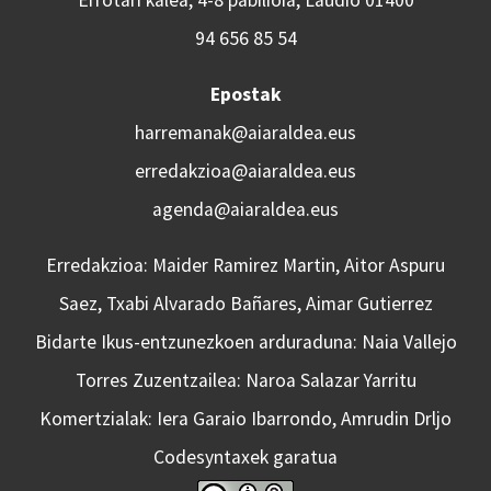
94 656 85 54
Epostak
harremanak@aiaraldea.eus
erredakzioa@aiaraldea.eus
agenda@aiaraldea.eus
Erredakzioa: Maider Ramirez Martin, Aitor Aspuru
Saez, Txabi Alvarado Bañares, Aimar Gutierrez
Bidarte Ikus-entzunezkoen arduraduna: Naia Vallejo
Torres Zuzentzailea: Naroa Salazar Yarritu
Komertzialak: Iera Garaio Ibarrondo, Amrudin Drljo
Codesyntaxek garatua