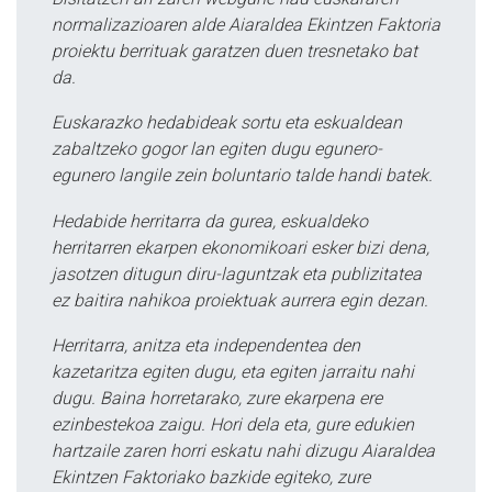
normalizazioaren alde Aiaraldea Ekintzen Faktoria
proiektu berrituak garatzen duen tresnetako bat
da.
Euskarazko hedabideak sortu eta eskualdean
zabaltzeko gogor lan egiten dugu egunero-
egunero langile zein boluntario talde handi batek.
Hedabide herritarra da gurea, eskualdeko
herritarren ekarpen ekonomikoari esker bizi dena,
jasotzen ditugun diru-laguntzak eta publizitatea
ez baitira nahikoa proiektuak aurrera egin dezan.
Herritarra, anitza eta independentea den
kazetaritza egiten dugu, eta egiten jarraitu nahi
dugu. Baina horretarako, zure ekarpena ere
ezinbestekoa zaigu. Hori dela eta, gure edukien
hartzaile zaren horri eskatu nahi dizugu Aiaraldea
Ekintzen Faktoriako bazkide egiteko, zure