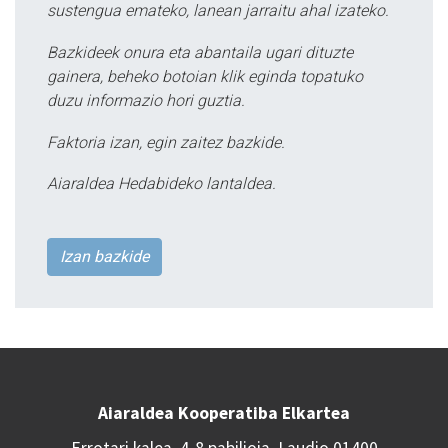
sustengua emateko, lanean jarraitu ahal izateko.
Bazkideek onura eta abantaila ugari dituzte
gainera, beheko botoian klik eginda topatuko
duzu informazio hori guztia.
Faktoria izan, egin zaitez bazkide.
Aiaraldea Hedabideko lantaldea.
Izan bazkide
Aiaraldea Kooperatiba Elkartea
Errotari kalea, 4-8 pabilioia, Laudio 01400