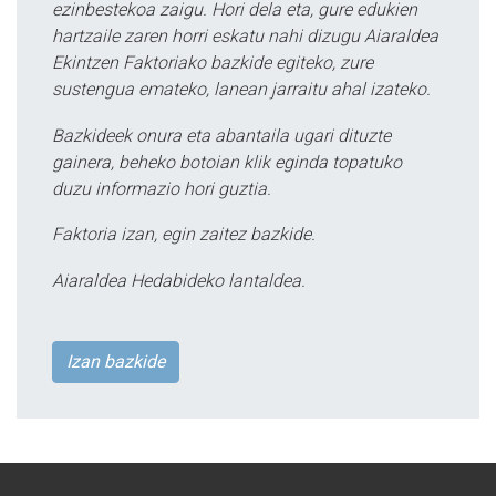
ezinbestekoa zaigu. Hori dela eta, gure edukien
hartzaile zaren horri eskatu nahi dizugu Aiaraldea
Ekintzen Faktoriako bazkide egiteko, zure
sustengua emateko, lanean jarraitu ahal izateko.
Bazkideek onura eta abantaila ugari dituzte
gainera, beheko botoian klik eginda topatuko
duzu informazio hori guztia.
Faktoria izan, egin zaitez bazkide.
Aiaraldea Hedabideko lantaldea.
Izan bazkide