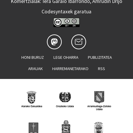
Komertzialak: Iera Garaio Ibarrondo, Amrudin Drljo
Codesyntaxek garatua
HONI BURUZ
LEGE OHARRA
PUBLIZITATEA
ARAUAK
HARREMANETARAKO
RSS