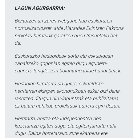
LAGUN AGURGARRIA:
Bisitatzen ari zaren webgune hau euskararen
normalizazioaren alde Aiaraldea Ekintzen Faktoria
proiektu berrituak garatzen duen tresnetako bat
da.
Euskarazko hedabideak sortu eta eskualdean
zabaltzeko gogor lan egiten dugu egunero-
egunero langile zein boluntario talde handi batek.
Hedabide herritarra da gurea, eskualdeko
herritarren ekarpen ekonomikoari esker bizi dena,
jasotzen ditugun diru-laguntzak eta publizitatea
ez baitira nahikoa proiektuak aurrera egin dezan.
Herritarra, anitza eta independentea den
kazetaritza egiten dugu, eta egiten jarraitu nahi
dugu. Baina horretarako, zure ekarpena ere