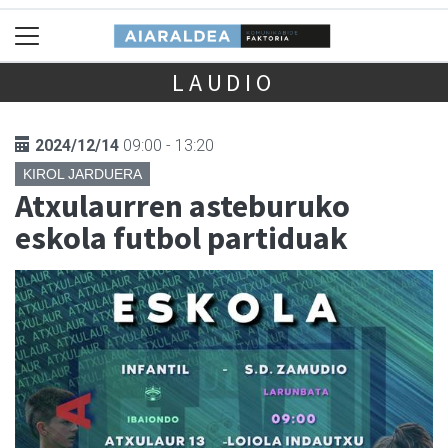
LAUDIO
2024/12/14
09:00 - 13:20
KIROL JARDUERA
Atxulaurren asteburuko
eskola futbol partiduak