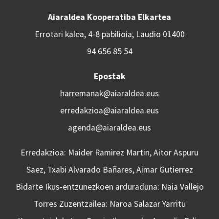
Aiaraldea Kooperatiba Elkartea
Errotari kalea, 4-8 pabilioia, Laudio 01400
94 656 85 54
Epostak
harremanak@aiaraldea.eus
erredakzioa@aiaraldea.eus
agenda@aiaraldea.eus
Erredakzioa: Maider Ramirez Martin, Aitor Aspuru
Saez, Txabi Alvarado Bañares, Aimar Gutierrez
Bidarte Ikus-entzunezkoen arduraduna: Naia Vallejo
Torres Zuzentzailea: Naroa Salazar Yarritu