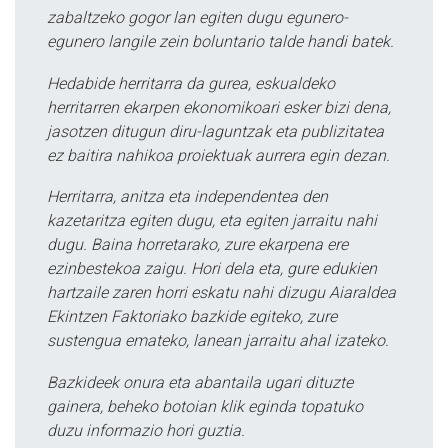
zabaltzeko gogor lan egiten dugu egunero-
egunero langile zein boluntario talde handi batek.
Hedabide herritarra da gurea, eskualdeko
herritarren ekarpen ekonomikoari esker bizi dena,
jasotzen ditugun diru-laguntzak eta publizitatea
ez baitira nahikoa proiektuak aurrera egin dezan.
Herritarra, anitza eta independentea den
kazetaritza egiten dugu, eta egiten jarraitu nahi
dugu. Baina horretarako, zure ekarpena ere
ezinbestekoa zaigu. Hori dela eta, gure edukien
hartzaile zaren horri eskatu nahi dizugu Aiaraldea
Ekintzen Faktoriako bazkide egiteko, zure
sustengua emateko, lanean jarraitu ahal izateko.
Bazkideek onura eta abantaila ugari dituzte
gainera, beheko botoian klik eginda topatuko
duzu informazio hori guztia.