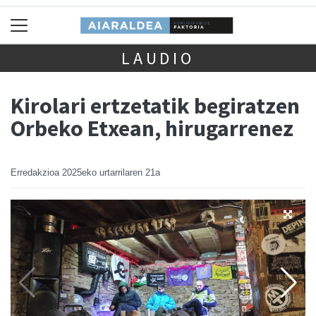
LAUDIO
Kirolari ertzetatik begiratzen
Orbeko Etxean, hirugarrenez
Erredakzioa
2025eko urtarrilaren 21a