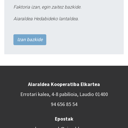
Faktoria izan, egin zaitez bazkide.
Aiaraldea Hedabideko lantaldea.
Izan bazkide
Aiaraldea Kooperatiba Elkartea
Errotari kalea, 4-8 pabilioia, Laudio 01400
94 656 85 54
Epostak