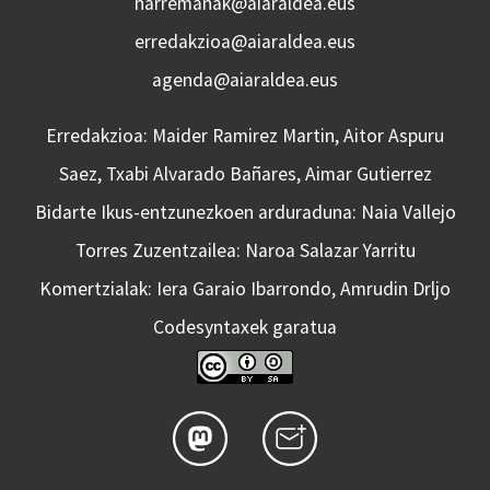
harremanak@aiaraldea.eus
erredakzioa@aiaraldea.eus
agenda@aiaraldea.eus
Erredakzioa: Maider Ramirez Martin, Aitor Aspuru
Saez, Txabi Alvarado Bañares, Aimar Gutierrez
Bidarte Ikus-entzunezkoen arduraduna: Naia Vallejo
Torres Zuzentzailea: Naroa Salazar Yarritu
Komertzialak: Iera Garaio Ibarrondo, Amrudin Drljo
Codesyntaxek garatua