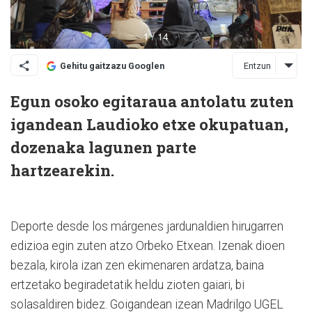
Entzun
Gehitu gaitzazu Googlen
Egun osoko egitaraua antolatu zuten
igandean Laudioko etxe okupatuan,
dozenaka lagunen parte
hartzearekin.
Deporte desde los márgenes jardunaldien hirugarren
edizioa egin zuten atzo Orbeko Etxean. Izenak dioen
bezala, kirola izan zen ekimenaren ardatza, baina
ertzetako begiradetatik heldu zioten gaiari, bi
solasaldiren bidez. Goigandean izean Madrilgo UGEL