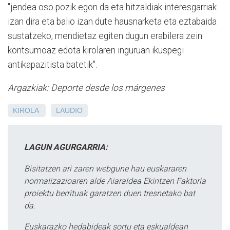
"jendea oso pozik egon da eta hitzaldiak interesgarriak
izan dira eta balio izan dute hausnarketa eta eztabaida
sustatzeko, mendietaz egiten dugun erabilera zein
kontsumoaz edota kirolaren inguruan ikuspegi
antikapazitista batetik".
Argazkiak: Deporte desde los márgenes
KIROLA
LAUDIO
LAGUN AGURGARRIA:
Bisitatzen ari zaren webgune hau euskararen
normalizazioaren alde Aiaraldea Ekintzen Faktoria
proiektu berrituak garatzen duen tresnetako bat
da.
Euskarazko hedabideak sortu eta eskualdean