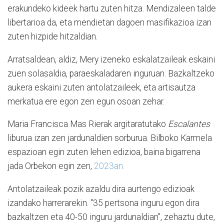
erakundeko kideek hartu zuten hitza. Mendizaleen talde
libertarioa da, eta mendietan dagoen masifikazioa izan
zuten hizpide hitzaldian.
Arratsaldean, aldiz, Mery izeneko eskalatzaileak eskaini
zuen solasaldia, paraeskaladaren inguruan. Bazkaltzeko
aukera eskaini zuten antolatzaileek, eta artisautza
merkatua ere egon zen egun osoan zehar.
Maria Francisca Mas Rierak argitaratutako
Escalantes
liburua izan zen jardunaldien sorburua. Bilboko Karmela
espazioan egin zuten lehen edizioa, baina bigarrena
jada Orbekon egin zen,
2023an.
Antolatzaileak pozik azaldu dira aurtengo edizioak
izandako harrerarekin. "35 pertsona inguru egon dira
bazkaltzen eta 40-50 inguru jardunaldian", zehaztu dute,