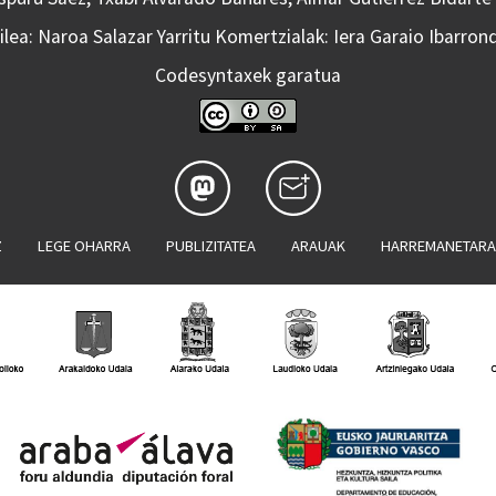
lea: Naroa Salazar Yarritu Komertzialak: Iera Garaio Ibarron
Codesyntaxek garatua
Z
LEGE OHARRA
PUBLIZITATEA
ARAUAK
HARREMANETAR