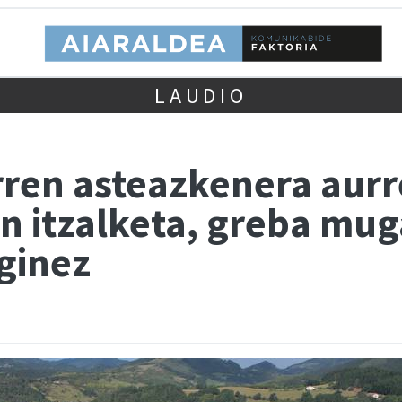
LAUDIO
ren asteazkenera aurr
n itzalketa, greba mu
eginez