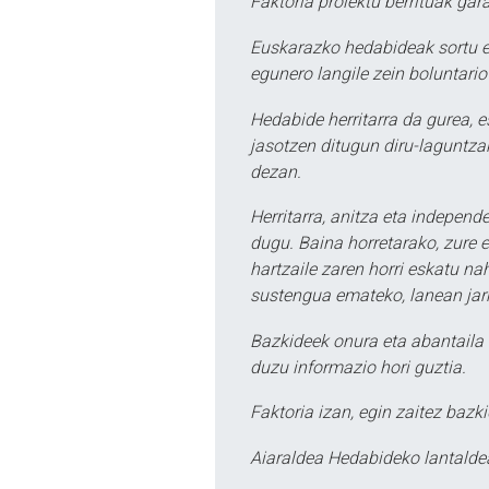
Faktoria proiektu berrituak gar
Euskarazko hedabideak sortu e
egunero langile zein boluntario
Hedabide herritarra da gurea, 
jasotzen ditugun diru-laguntzak
dezan.
Herritarra, anitza eta independe
dugu. Baina horretarako, zure e
hartzaile zaren horri eskatu na
sustengua emateko, lanean jarr
Bazkideek onura eta abantaila 
duzu informazio hori guztia.
Faktoria izan, egin zaitez bazki
Aiaraldea Hedabideko lantalde