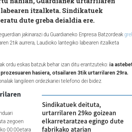
tu nahian, Guardianek urtarrilaren
labearen itzalketa. Sindikatuek
eratu dute greba deialdia ere.
r eguerdian jakinarazi du Guardianeko Enpresa Batzordeak
gre
aren 2tik aurrera, Laudioko lantegiko labearen itzalketa
k ordu eskas batzuk behar izan ditu erantzuteko:
ia astebe
 prozesuaren hasiera, otsailaren 3tik urtarrilaren 29ra.
ionalak langileen ordezkariei telefono dei bidez.
rilaren
Sindikatuek deituta,
urtarrilaren 29ko goizean
nduari
elkarretaratzea egingo dute
tuta zegoen
fabrikako atarian
eko 00:00etara