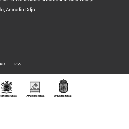
do, Amrudin Drljo
AKO
RSS