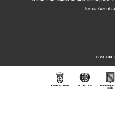
Torres Zuzentzai
HONI BURU