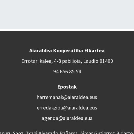
Aiaraldea Kooperatiba Elkartea
Errotari kalea, 4-8 pabilioia, Laudio 01400
94 656 85 54
Epostak
harremanak@aiaraldea.eus
erredakzioa@aiaraldea.eus
agenda@aiaraldea.eus
Aspuru Saez, Txabi Alvarado Bañares, Aimar Gutierrez Bidarte