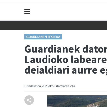
GUARDIANEN ITXIERA
Guardianek dator
Laudioko labeare
deialdiari aurre 
Erredakzioa
2025eko urtarrilaren 24a