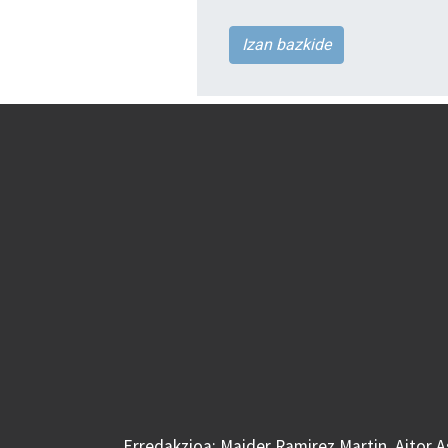
Izan bazkide
Erredakzioa: Maider Ramirez Martin, Aitor 