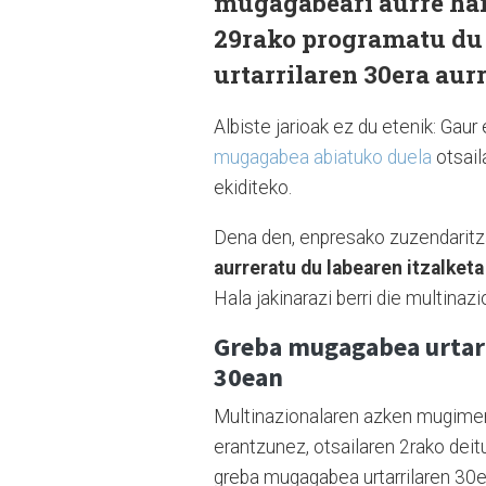
mugagabeari aurre har
29rako programatu du 
urtarrilaren 30era aurr
Albiste jarioak ez du etenik: Gau
mugagabea abiatuko duela
otsail
ekiditeko.
Dena den, enpresako zuzendaritza
aurreratu du labearen itzalketa
Hala jakinarazi berri die multinaz
Greba mugagabea urtar
30ean
Multinazionalaren azken mugime
erantzunez, otsailaren 2rako dei
greba mugagabea urtarrilaren 30