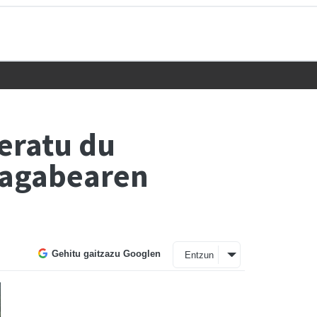
eratu du
gagabearen
Gehitu gaitzazu Googlen
Entzun