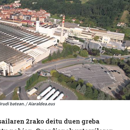
rudi batean. / Aiaraldea.eus
sailaren 2rako deitu duen greba