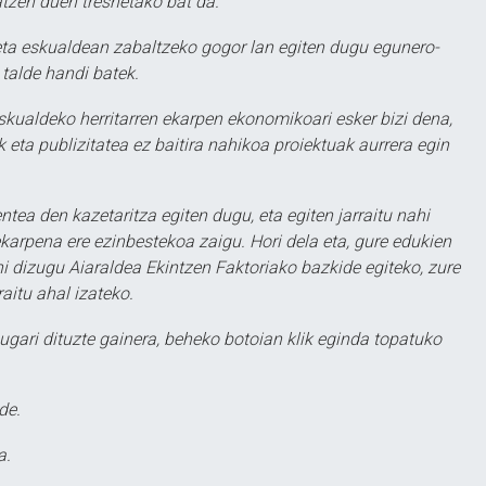
atzen duen tresnetako bat da.
ta eskualdean zabaltzeko gogor lan egiten dugu egunero-
 talde handi batek.
eskualdeko herritarren ekarpen ekonomikoari esker bizi dena,
 eta publizitatea ez baitira nahikoa proiektuak aurrera egin
ntea den kazetaritza egiten dugu, eta egiten jarraitu nahi
karpena ere ezinbestekoa zaigu. Hori dela eta, gure edukien
hi dizugu Aiaraldea Ekintzen Faktoriako bazkide egiteko, zure
aitu ahal izateko.
ugari dituzte gainera, beheko botoian klik eginda topatuko
de.
a.