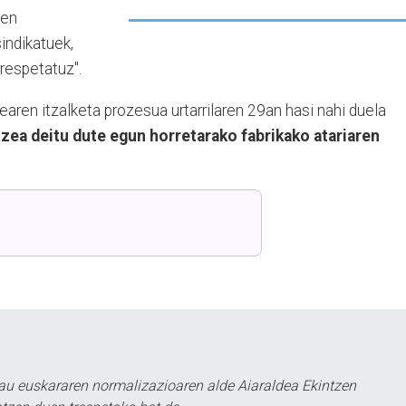
nen
indikatuek,
rrespetatuz".
aren itzalketa prozesua urtarrilaren 29an hasi nahi duela
tzea deitu dute egun horretarako fabrikako atariaren
au euskararen normalizazioaren alde Aiaraldea Ekintzen