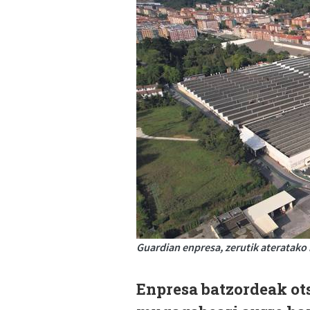
Guardian enpresa, zerutik ateratako i
Enpresa batzordeak ot