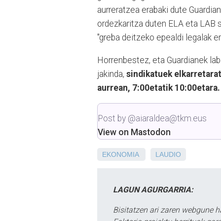
aurreratzea erabaki dute Guardia
ordezkaritza duten ELA eta LAB s
"greba deitzeko epealdi legalak e
Horrenbestez, eta Guardianek labe
jakinda,
sindikatuek elkarretara
aurrean, 7:00etatik 10:00etara.
Post by @aiaraldea@tkm.eus
View on Mastodon
EKONOMIA
LAUDIO
LAGUN AGURGARRIA:
Bisitatzen ari zaren webgune h