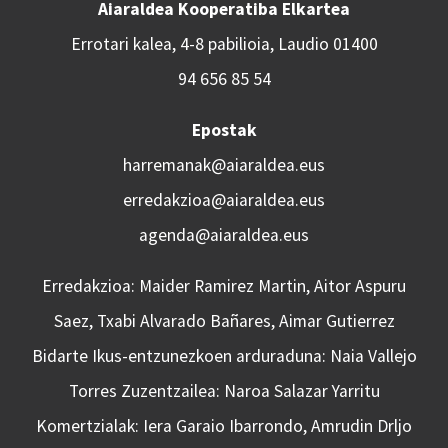
Aiaraldea Kooperatiba Elkartea
Errotari kalea, 4-8 pabilioia, Laudio 01400
94 656 85 54
Epostak
harremanak@aiaraldea.eus
erredakzioa@aiaraldea.eus
agenda@aiaraldea.eus
Erredakzioa: Maider Ramirez Martin, Aitor Aspuru
Saez, Txabi Alvarado Bañares, Aimar Gutierrez
Bidarte Ikus-entzunezkoen arduraduna: Naia Vallejo
Torres Zuzentzailea: Naroa Salazar Yarritu
Komertzialak: Iera Garaio Ibarrondo, Amrudin Drljo