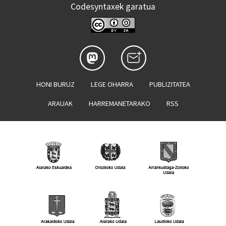
Codesyntaxek garatua
HONI BURUZ
LEGE OHARRA
PUBLIZITATEA
ARAUAK
HARREMANETARAKO
RSS