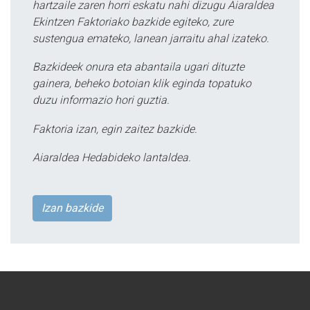
hartzaile zaren horri eskatu nahi dizugu Aiaraldea
Ekintzen Faktoriako bazkide egiteko, zure
sustengua emateko, lanean jarraitu ahal izateko.
Bazkideek onura eta abantaila ugari dituzte
gainera, beheko botoian klik eginda topatuko
duzu informazio hori guztia.
Faktoria izan, egin zaitez bazkide.
Aiaraldea Hedabideko lantaldea.
Izan bazkide