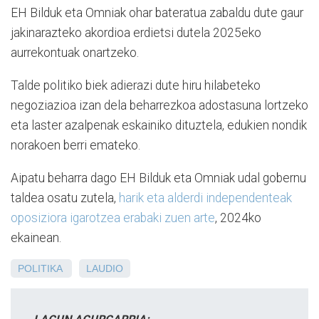
EH Bilduk eta Omniak ohar bateratua zabaldu dute gaur
jakinarazteko akordioa erdietsi dutela 2025eko
aurrekontuak onartzeko.
Talde politiko biek adierazi dute hiru hilabeteko
negoziazioa izan dela beharrezkoa adostasuna lortzeko
eta laster azalpenak eskainiko dituztela, edukien nondik
norakoen berri emateko.
Aipatu beharra dago EH Bilduk eta Omniak udal gobernu
taldea osatu zutela,
harik eta alderdi independenteak
oposiziora igarotzea erabaki zuen arte
, 2024ko
ekainean.
POLITIKA
LAUDIO