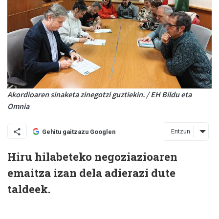
Akordioaren sinaketa zinegotzi guztiekin. / EH Bildu eta
Omnia
Entzun
Gehitu gaitzazu Googlen
Hiru hilabeteko negoziazioaren
emaitza izan dela adierazi dute
taldeek.