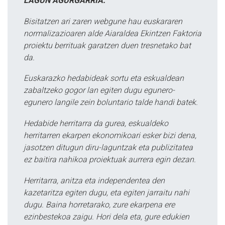
LAGUN AGURGARRIA:
Bisitatzen ari zaren webgune hau euskararen
normalizazioaren alde Aiaraldea Ekintzen Faktoria
proiektu berrituak garatzen duen tresnetako bat
da.
Euskarazko hedabideak sortu eta eskualdean
zabaltzeko gogor lan egiten dugu egunero-
egunero langile zein boluntario talde handi batek.
Hedabide herritarra da gurea, eskualdeko
herritarren ekarpen ekonomikoari esker bizi dena,
jasotzen ditugun diru-laguntzak eta publizitatea
ez baitira nahikoa proiektuak aurrera egin dezan.
Herritarra, anitza eta independentea den
kazetaritza egiten dugu, eta egiten jarraitu nahi
dugu. Baina horretarako, zure ekarpena ere
ezinbestekoa zaigu. Hori dela eta, gure edukien