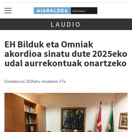
LAUDIO
EH Bilduk eta Omniak
akordioa sinatu dute 2025eko
udal aurrekontuak onartzeko
Erredakzioa
2025eko otsailaren 27a