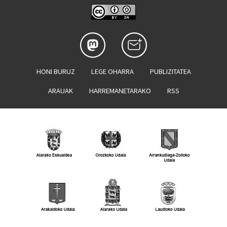
HONI BURUZ
LEGE OHARRA
PUBLIZITATEA
ARAUAK
HARREMANETARAKO
RSS