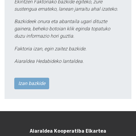
Ekintzen Faktoriako bazkide egiteko, zure
sustengua emateko, lanean jarraitu ahal izateko.
Bazkideek onura eta abantaila ugari dituzte
gainera, beheko botoian klik eginda topatuko
duzu informazio hori guztia.
Faktoria izan, egin zaitez bazkide.
Aiaraldea Hedabideko lantaldea.
Izan bazkide
Aiaraldea Kooperatiba Elkartea