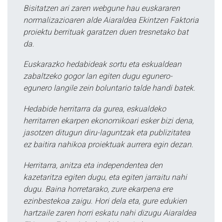
Bisitatzen ari zaren webgune hau euskararen
normalizazioaren alde Aiaraldea Ekintzen Faktoria
proiektu berrituak garatzen duen tresnetako bat
da.
Euskarazko hedabideak sortu eta eskualdean
zabaltzeko gogor lan egiten dugu egunero-
egunero langile zein boluntario talde handi batek.
Hedabide herritarra da gurea, eskualdeko
herritarren ekarpen ekonomikoari esker bizi dena,
jasotzen ditugun diru-laguntzak eta publizitatea
ez baitira nahikoa proiektuak aurrera egin dezan.
Herritarra, anitza eta independentea den
kazetaritza egiten dugu, eta egiten jarraitu nahi
dugu. Baina horretarako, zure ekarpena ere
ezinbestekoa zaigu. Hori dela eta, gure edukien
hartzaile zaren horri eskatu nahi dizugu Aiaraldea