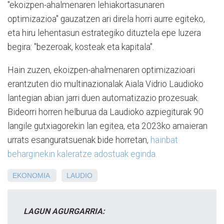
"ekoizpen-ahalmenaren lehiakortasunaren
optimizazioa" gauzatzen ari direla horri aurre egiteko,
eta hiru lehentasun estrategiko dituztela epe luzera
begira: "bezeroak, kosteak eta kapitala".
Hain zuzen, ekoizpen-ahalmenaren optimizazioari
erantzuten dio multinazionalak Aiala Vidrio Laudioko
lantegian abian jarri duen automatizazio prozesuak.
Bideorri horren helburua da Laudioko azpiegiturak 90
langile gutxiagorekin lan egitea, eta 2023ko amaieran
urrats esanguratsuenak bide horretan,
hainbat
beharginekin kaleratze adostuak eginda.
EKONOMIA
LAUDIO
LAGUN AGURGARRIA: