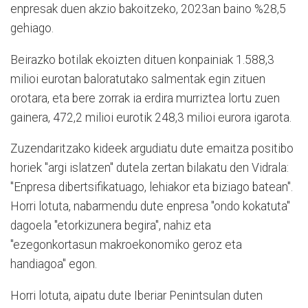
enpresak duen akzio bakoitzeko, 2023an baino %28,5
gehiago.
Beirazko botilak ekoizten dituen konpainiak 1.588,3
milioi eurotan baloratutako salmentak egin zituen
orotara, eta bere zorrak ia erdira murriztea lortu zuen
gainera, 472,2 milioi eurotik 248,3 milioi eurora igarota.
Zuzendaritzako kideek argudiatu dute emaitza positibo
horiek "argi islatzen" dutela zertan bilakatu den Vidrala:
"Enpresa dibertsifikatuago, lehiakor eta biziago batean".
Horri lotuta, nabarmendu dute enpresa "ondo kokatuta"
dagoela "etorkizunera begira", nahiz eta
"ezegonkortasun makroekonomiko geroz eta
handiagoa" egon.
Horri lotuta, aipatu dute Iberiar Penintsulan duten