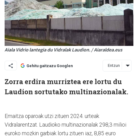
Aiala Vidrio lantegia du Vidralak Laudion. / Aiaraldea.eus
Entzun
Gehitu gaitzazu Googlen
Zorra erdira murriztea ere lortu du
Laudion sortutako multinazionalak.
Emaitza oparoak utzi zituen 2024. urteak
Vidralarentzat. Laudioko multinazionalak 298,3 milioi
euroko mozkin garbiak lortu zituen iaz, 8,85 euro