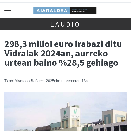
LAUDIO
298,3 milioi euro irabazi ditu
Vidralak 2024an, aurreko
urtean baino %28,5 gehiago
Txabi Alvarado Bañares
2025eko martxoaren 13a