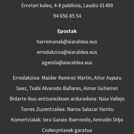
Errotari kalea, 4-8 pabilioia, Laudio 01400
94 656 85 54
Epostak
harremanak@aiaraldea.eus
erredakzioa@aiaraldea.eus
agenda@aiaraldea.eus
Erredakzioa: Maider Ramirez Martin, Aitor Aspuru
Saez, Txabi Alvarado Bañares, Aimar Gutierrez
Bidarte Ikus-entzunezkoen arduraduna: Naia Vallejo
Torres Zuzentzailea: Naroa Salazar Yarritu
Komertzialak: Iera Garaio Ibarrondo, Amrudin Drljo
Codesyntaxek garatua