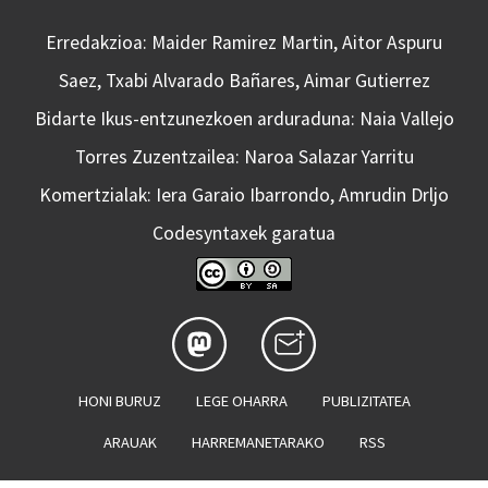
Erredakzioa: Maider Ramirez Martin, Aitor Aspuru
Saez, Txabi Alvarado Bañares, Aimar Gutierrez
Bidarte Ikus-entzunezkoen arduraduna: Naia Vallejo
Torres Zuzentzailea: Naroa Salazar Yarritu
Komertzialak: Iera Garaio Ibarrondo, Amrudin Drljo
Codesyntaxek garatua
HONI BURUZ
LEGE OHARRA
PUBLIZITATEA
ARAUAK
HARREMANETARAKO
RSS