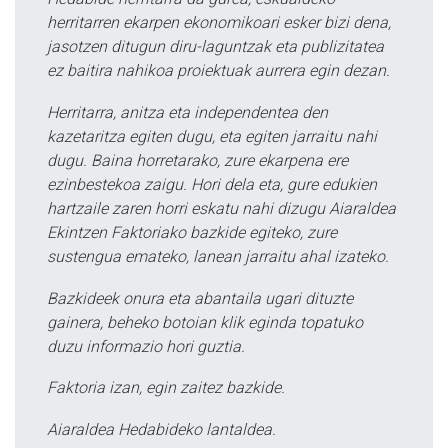
herritarren ekarpen ekonomikoari esker bizi dena,
jasotzen ditugun diru-laguntzak eta publizitatea
ez baitira nahikoa proiektuak aurrera egin dezan.
Herritarra, anitza eta independentea den
kazetaritza egiten dugu, eta egiten jarraitu nahi
dugu. Baina horretarako, zure ekarpena ere
ezinbestekoa zaigu. Hori dela eta, gure edukien
hartzaile zaren horri eskatu nahi dizugu Aiaraldea
Ekintzen Faktoriako bazkide egiteko, zure
sustengua emateko, lanean jarraitu ahal izateko.
Bazkideek onura eta abantaila ugari dituzte
gainera, beheko botoian klik eginda topatuko
duzu informazio hori guztia.
Faktoria izan, egin zaitez bazkide.
Aiaraldea Hedabideko lantaldea.