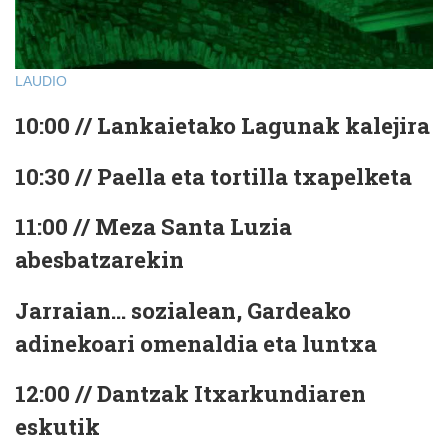
LAUDIO
10:00 // Lankaietako Lagunak kalejira
10:30 // Paella eta tortilla txapelketa
11:00 // Meza Santa Luzia
abesbatzarekin
Jarraian… sozialean, Gardeako
adinekoari omenaldia eta luntxa
12:00 // Dantzak Itxarkundiaren
eskutik