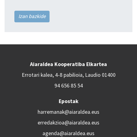
Izan bazkide
Aiaraldea Kooperatiba Elkartea
Errotari kalea, 4-8 pabilioia, Laudio 01400
94 656 85 54
Epostak
harremanak@aiaraldea.eus
erredakzioa@aiaraldea.eus
agenda@aiaraldea.eus