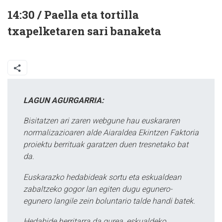
14:30 / Paella eta tortilla
txapelketaren sari banaketa
LAGUN AGURGARRIA:
Bisitatzen ari zaren webgune hau euskararen
normalizazioaren alde Aiaraldea Ekintzen Faktoria
proiektu berrituak garatzen duen tresnetako bat
da.
Euskarazko hedabideak sortu eta eskualdean
zabaltzeko gogor lan egiten dugu egunero-
egunero langile zein boluntario talde handi batek.
Hedabide herritarra da gurea, eskualdeko