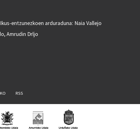
 Ikus-entzunezkoen arduraduna: Naia Vallejo
do, Amrudin Drljo
AKO
RSS