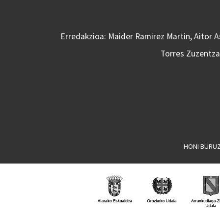
Erredakzioa: Maider Ramirez Martin, Aitor 
Torres Zuzentzai
HONI BURU