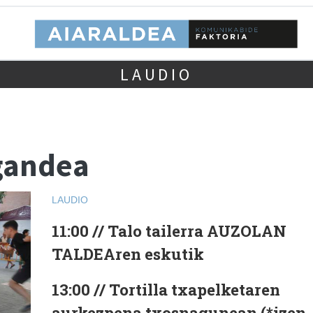
LAUDIO
Igandea
LAUDIO
11:00 // Talo tailerra AUZOLAN
TALDEAren eskutik
13:00 // Tortilla txapelketaren
aurkezpena txosnagunean (*izen