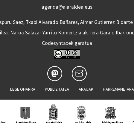
agenda@aiaraldea.eus
Aspuru Saez, Txabi Alvarado Bañares, Aimar Gutierrez Bidarte
lea: Naroa Salazar Yarritu Komertzialak: Iera Garaio Ibarron
Codesyntaxek garatua
Z
LEGE OHARRA
PUBLIZITATEA
ARAUAK
HARREMANETAR