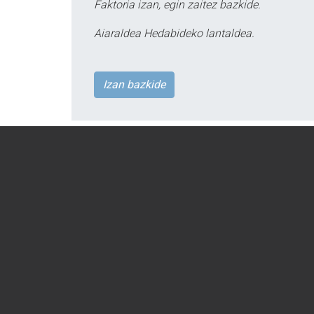
Faktoria izan, egin zaitez bazkide.
Aiaraldea Hedabideko lantaldea.
Izan bazkide