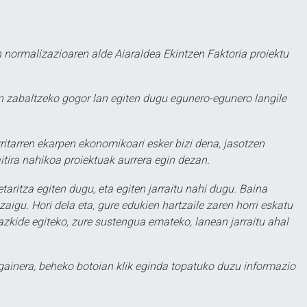
 normalizazioaren alde Aiaraldea Ekintzen Faktoria proiektu
 zabaltzeko gogor lan egiten dugu egunero-egunero langile
ritarren ekarpen ekonomikoari esker bizi dena, jasotzen
itira nahikoa proiektuak aurrera egin dezan.
taritza egiten dugu, eta egiten jarraitu nahi dugu. Baina
aigu. Hori dela eta, gure edukien hartzaile zaren horri eskatu
zkide egiteko, zure sustengua emateko, lanean jarraitu ahal
 gainera, beheko botoian klik eginda topatuko duzu informazio