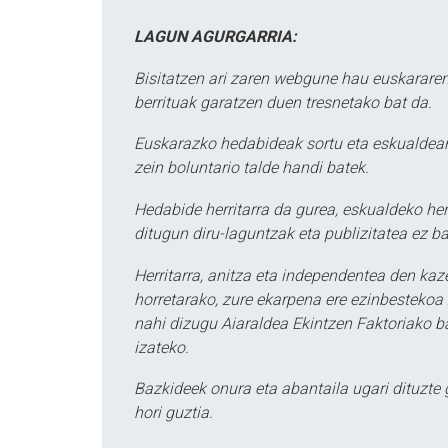
LAGUN AGURGARRIA:
Bisitatzen ari zaren webgune hau euskararen
berrituak garatzen duen tresnetako bat da.
Euskarazko hedabideak sortu eta eskualdean
zein boluntario talde handi batek.
Hedabide herritarra da gurea, eskualdeko her
ditugun diru-laguntzak eta publizitatea ez ba
Herritarra, anitza eta independentea den kaze
horretarako, zure ekarpena ere ezinbestekoa z
nahi dizugu Aiaraldea Ekintzen Faktoriako ba
izateko.
Bazkideek onura eta abantaila ugari dituzte
hori guztia.