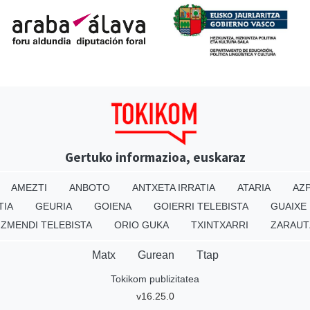
Gertuko informazioa, euskaraz
AMEZTI
ANBOTO
ANTXETA IRRATIA
ATARIA
AZP
TIA
GEURIA
GOIENA
GOIERRI TELEBISTA
GUAIXE
IZMENDI TELEBISTA
ORIO GUKA
TXINTXARRI
ZARAUT
Matx
Gurean
Ttap
Tokikom publizitatea
v16.25.0