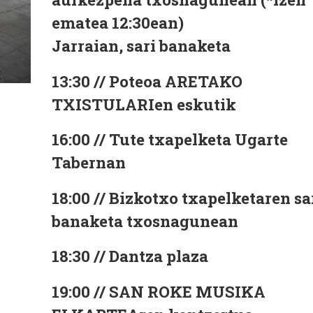
ematea 12:30ean)
Jarraian, sari banaketa
13:30 // Poteoa ARETAKO
TXISTULARIen eskutik
16:00 // Tute txapelketa Ugarte
Tabernan
18:00 // Bizkotxo txapelketaren sa
banaketa txosnagunean
18:30 // Dantza plaza
19:00 // SAN ROKE MUSIKA