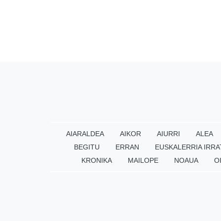
AIARALDEA
AIKOR
AIURRI
ALEA
BEGITU
ERRAN
EUSKALERRIA IRRA
KRONIKA
MAILOPE
NOAUA
O