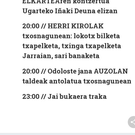
ELKARTEAren kontzertua
Ugarteko Iñaki Deuna elizan
20:00 // HERRI KIROLAK
txosnagunean: lokotx bilketa
txapelketa, txinga txapelketa
Jarraian, sari banaketa
20:00 // Odoloste jana AUZOLAN
taldeak antolatua txosnagunean
23:00 // Jai bukaera traka